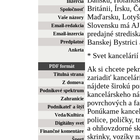
Inzercia
Británii, Írsku, Č
Spoločnosť
Maďarsku, Lotyš
Vaše názory
Slovensku má AJ
Email-redakcia
predajné stredisk
Email-inzercia
Banskej Bystrici 
Predplatné
Anketa
* Svet kancelárií
PDF formát
Ak si chcete pekn
Titulná strana
zariadiť kancelár
Z domova
nájdete širokú p
Podnikové spektrum
kancelárskeho ná
Zahranicie
povrchových a fa
Podnikateľ a štýl
Ponúkame kancelá
Veda/Kultúra
police, poličky, 
Digitálny svet
a ohňovzdorné sk
Finančné komentáre
skrinky, vozíky n
Šport