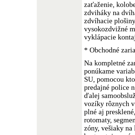
zaťaženie, kolob
zdviháky na dvíh
zdvíhacie plošiny
vysokozdvižné m
vyklápacie konta
* Obchodné zari
Na kompletné zar
ponúkame variab
SU, pomocou kto
predajné police n
ďalej samoobslu
vozíky rôznych v
plné aj presklené
rotomaty, segmen
zóny, vešiaky na