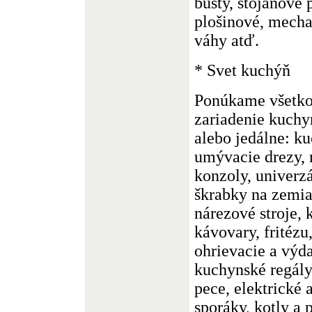
busty, stojanové
plošinové, mecha
váhy atď.
* Svet kuchýň
Ponúkame všetko,
zariadenie kuchyn
alebo jedálne: k
umývacie drezy, 
konzoly, univerzá
škrabky na zemiak
nárezové stroje, 
kávovary, fritézu,
ohrievacie a výda
kuchynské regály,
pece, elektrické
sporáky, kotly a 