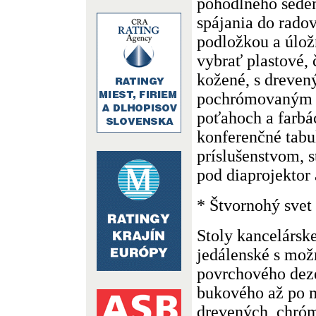
pohodlného seden
spájania do rado
podložkou a úlo
vybrať plastové, 
kožené, s dreve
pochrómovaným 
poťahoch a farbá
konferenčné tab
príslušenstvom, s
pod diaprojektor 
* Štvornohý svet 
Stoly kancelársk
jedálenské s mož
povrchového dezé
bukového až po 
drevených, chró