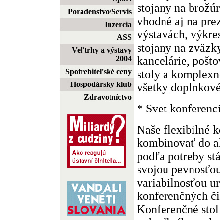
stojany na brožúr
Poradenstvo/Servis
vhodné aj na pre
Inzercia
výstavách, výkre
ASS
stojany na zväzk
Veľtrhy a výstavy
kancelárie, pošto
2004
Spotrebiteľské ceny
stoly a komplexn
Hospodársky klub
všetky doplnkové
Zdravotníctvo
* Svet konferenci
Naše flexibilné 
kombinovať do a
podľa potreby stá
svojou pevnosťou
variabilnosťou u
konferenčných či
Konferenčné stol