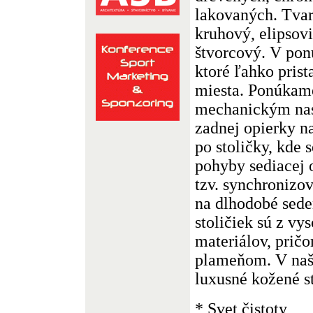
lakovaných. Tvar
kruhový, elipsov
štvorcový. V ponu
ktoré ľahko prist
miesta. Ponúkame
mechanickým nas
zadnej opierky n
po stoličky, kde 
pohyby sediacej 
tzv. synchronizo
na dlhodobé sede
stoličiek sú z vy
materiálov, pričo
plameňom. V našo
luxusné kožené st
* Svet čistoty