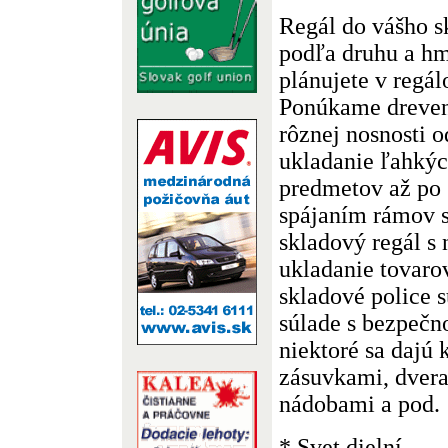
Regál do vášho s
podľa druhu a hm
plánujete v regál
Ponúkame dreven
rôznej nosnosti o
ukladanie ľahkýc
predmetov až po 
spájaním rámov s
skladový regál s 
ukladanie tovaro
skladové police 
súlade s bezpeč
niektoré sa dajú
zásuvkami, dvera
nádobami a pod.
* Svet dielní