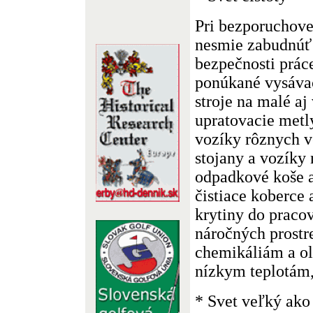
Pri bezporuchove
nesmie zabudnúť 
bezpečnosti prác
ponúkané vysávač
stroje na malé aj
upratovacie metly
vozíky rôznych v
stojany a vozíky
odpadkové koše a
čistiace koberce
krytiny do pracov
náročných prostre
chemikáliám a o
nízkym teplotám,
* Svet veľký ako