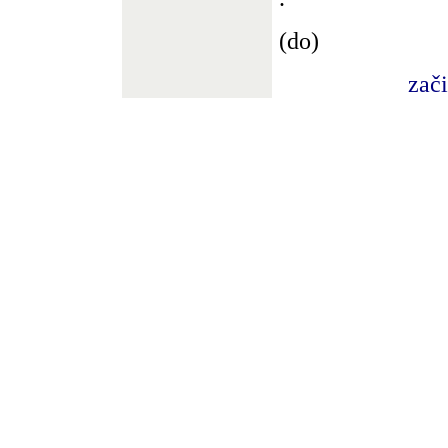
(do)
zač