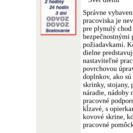
Správne vybaveni
pracoviska je n
pre plynulý chod 
bezpečnostnými 
požiadavkami. K
dielne predstavu
nastaviteľné prac
povrchovou úprav
doplnkov, ako sú
skrinky, stojany,
náradie, nádoby n
pracovné podporn
kĺzavé, s opierk
kovové skrine, kd
pracovné pomôck