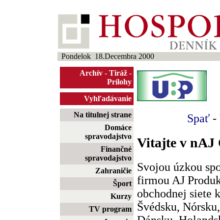
Pondelok 18.Decembra 2000
Archív
-
Tiráž
-
Prílohy
Vyhľadávanie
Na titulnej strane
Spať
-
Domáce
spravodajstvo
Vitajte v nA
Finančné
spravodajstvo
Svojou úzkou spo
Zahraničie
firmou AJ Produk
Šport
obchodnej siete 
Kurzy
Švédsku, Nórsku,
TV program
Dánsku, Holands