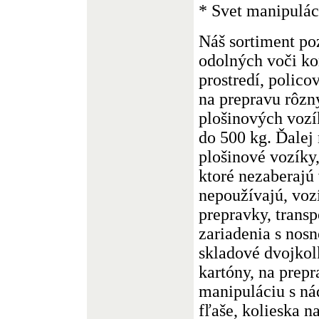
* Svet manipulác
Náš sortiment po
odolných voči ko
prostredí, polic
na prepravu rôzn
plošinových vozí
do 500 kg. Ďalej 
plošinové vozíky
ktoré nezaberajú
nepoužívajú, voz
prepravky, transp
zariadenia s nos
skladové dvojkolk
kartóny, na prep
manipuláciu s ná
fľaše, kolieska n