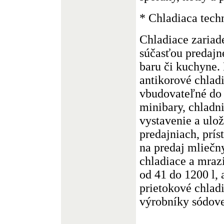
* Chladiaca tech
Chladiace zariad
súčasťou predajne
baru či kuchyne.
antikorové chladi
vbudovateľné do 
minibary, chladn
vystavenie a ulož
predajniach, prís
na predaj mliečn
chladiace a mraz
od 41 do 1200 l, 
prietokové chlad
výrobníky sódove
.