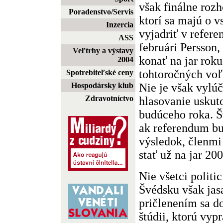
však finálne roz
Poradenstvo/Servis
ktorí sa majú o 
Inzercia
vyjadriť v refere
ASS
februári Persson
Veľtrhy a výstavy
konať na jar roku
2004
tohtoročných voľ
Spotrebiteľské ceny
Nie je však vylúč
Hospodársky klub
Zdravotníctvo
hlasovanie uskuto
budúceho roka. Š
ak referendum bu
výsledok, členmi
stať už na jar 200
Nie všetci polit
Švédsku však ja
pričlenením sa d
štúdii, ktorú vyp