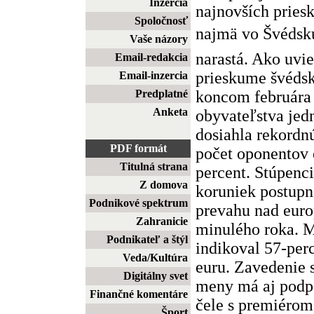
Inzercia
najnovších pries
Spoločnosť
najmä vo Švédsku 
Vaše názory
narastá. Ako uvi
Email-redakcia
prieskume švéds
Email-inzercia
koncom februára
Predplatné
Anketa
obyvateľstva jed
dosiahla rekordn
PDF formát
počet oponentov 
Titulná strana
percent. Stúpenci
Z domova
koruniek postupn
Podnikové spektrum
prevahu nad eur
Zahranicie
minulého roka. 
Podnikateľ a štýl
indikoval 57-per
Veda/Kultúra
euru. Zavedenie 
Digitálny svet
meny má aj podpo
Finančné komentáre
čele s premiéro
Šport