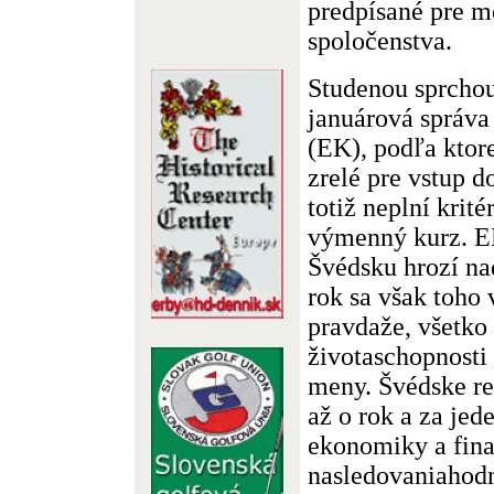
predpísané pre m
spoločenstva.
Studenou sprchou
januárová správa
(EK), podľa ktore
zrelé pre vstup 
totiž neplní krité
výmenný kurz. EK
Švédsku hrozí na
rok sa však toho
pravdaže, všetko 
životaschopnosti
meny. Švédske r
až o rok a za jed
ekonomiky a fina
nasledovaniahod