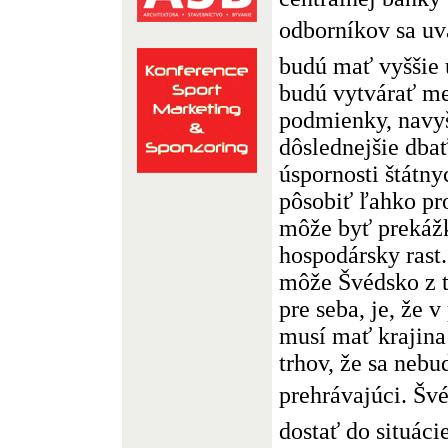
odborníkov sa uvá
budú mať vyššie ú
budú vytvárať me
podmienky, navy
dôslednejšie dba
úspornosti štátn
pôsobiť ľahko pro
môže byť prekáž
hospodársky rast.
môže Švédsko z 
pre seba, je, že 
musí mať krajina
trhov, že sa neb
prehrávajúci. Š
dostať do situáci