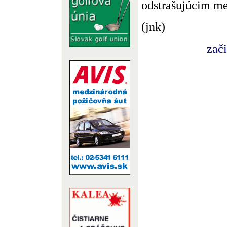
odstrašujúcim m
(jnk)
zač