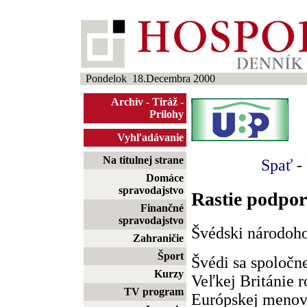
Pondelok 18.Decembra 2000
Archív
-
Tiráž
-
Prílohy
Vyhľadávanie
Na titulnej strane
Spať
-
Domáce
spravodajstvo
Rastie podpor
Finančné
spravodajstvo
Švédski národoho
Zahraničie
Šport
Švédi sa spoločn
Kurzy
Veľkej Británie r
TV program
Európskej menov