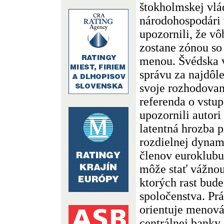
štokholmskej vlá
národohospodári 
upozornili, že vô
zostane zónou so 
menou. Švédska v
správu za najdôl
svoje rozhodovan
referenda o vstu
upozornili autori
latentná hrozba p
rozdielnej dynam
členov euroklubu.
môže stať vážnou 
ktorých rast bude
spoločenstva. Prá
orientuje menová
centrálnej banky