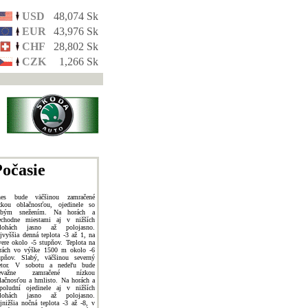
USD
48,074 Sk
EUR
43,976 Sk
CHF
28,802 Sk
CZK
1,266 Sk
očasie
es bude väčšinou zamračené
zkou oblačnosťou, ojedinele so
abým snežením. Na horách a
echodne miestami aj v nižších
lohách jasno až polojasno.
jvyššia denná teplota -3 až 1, na
vere okolo -5 stupňov. Teplota na
rách vo výške 1500 m okolo -6
upňov. Slabý, väčšinou severný
etor. V sobotu a nedeľu bude
revažne zamračené nízkou
lačnosťou a hmlisto. Na horách a
poludní ojedinele aj v nižších
lohách jasno až polojasno.
jnižšia nočná teplota -3 až -8, v