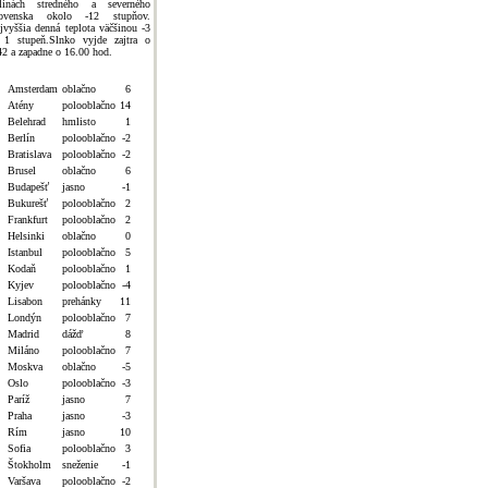
linách stredného a severného
ovenska okolo -12 stupňov.
jvyššia denná teplota väčšinou -3
 1 stupeň.Slnko vyjde zajtra o
42 a zapadne o 16.00 hod.
Amsterdam
oblačno
6
Atény
polooblačno
14
Belehrad
hmlisto
1
Berlín
polooblačno
-2
Bratislava
polooblačno
-2
Brusel
oblačno
6
Budapešť
jasno
-1
Bukurešť
polooblačno
2
Frankfurt
polooblačno
2
Helsinki
oblačno
0
Istanbul
polooblačno
5
Kodaň
polooblačno
1
Kyjev
polooblačno
-4
Lisabon
prehánky
11
Londýn
polooblačno
7
Madrid
dážď
8
Miláno
polooblačno
7
Moskva
oblačno
-5
Oslo
polooblačno
-3
Paríž
jasno
7
Praha
jasno
-3
Rím
jasno
10
Sofia
polooblačno
3
Štokholm
sneženie
-1
Varšava
polooblačno
-2