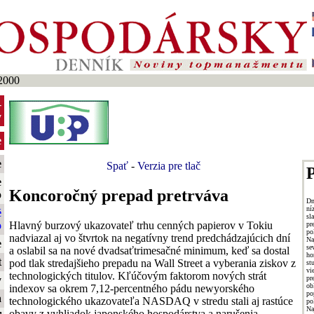
2000
-
y
e
e
Spať
-
Verzia pre tlač
P
e
Koncoročný prepad pretrváva
o
Dn
ní
é
sl
Hlavný burzový ukazovateľ trhu cenných papierov v Tokiu
o
pr
po
nadviazal aj vo štvrtok na negatívny trend predchádzajúcich dní
Na
e
se
a oslabil sa na nové dvadsaťtrimesačné minimum, keď sa dostal
ho
t
pod tlak stredajšieho prepadu na Wall Street a vyberania ziskov z
st
vi
technologických titulov. Kľúčovým faktorom nových strát
p
y
ob
indexov sa okrem 7,12-percentného pádu newyorského
po
a
technologického ukazovateľa NASDAQ v stredu stali aj rastúce
po
Na
obavy z vyhliadok japonského hospodárstva a narušenia