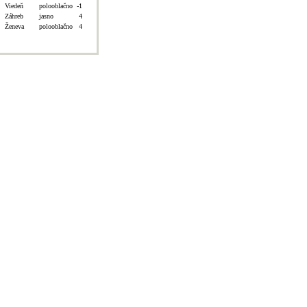
Viedeň
polooblačno
-1
Záhreb
jasno
4
Ženeva
polooblačno
4