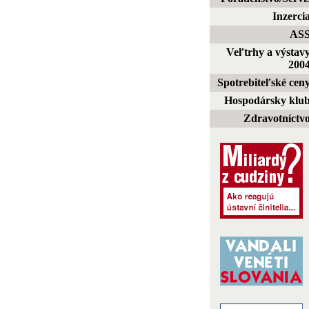
Inzerci
AS
Veľtrhy a výstav
200
Spotrebiteľské cen
Hospodársky klu
Zdravotníctv