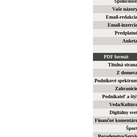
Spoločnos
Vaše názor
Email-redakci
Email-inzerci
Predplatn
Anket
PDF formát
Titulná stran
Z domov
Podnikové spektru
Zahranici
Podnikateľ a štý
Veda/Kultúr
Digitálny sve
Finančné komentár
Špor
Poradenstvo/Servi