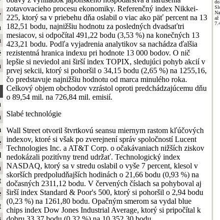
ť
do
zotavovacieho procesu ekonomiky. Referenčný index Nikkei-
Sl
Na
y
225, ktorý sa v priebehu dňa oslabil o viac ako päť percent na 13
až
7.
182,51 bodu, najnižšiu hodnotu za posledných dvadsaťtri
a
mesiacov, si odpočítal 491,22 bodu (3,53 %) na konečných 13
a
423,21 bodu. Podľa vyjadrenia analytikov sa nachádza ďalšia
rezistentná hranica indexu pri hodnote 13 000 bodov. O nič
é
lepšie si neviedol ani širší index TOPIX, sledujúci pohyb akcií v
a
prvej sekcii, ktorý si pohoršil o 34,15 bodu (2,65 %) na 1255,16,
čo predstavuje najnižšiu hodnotu od marca minulého roka.
Celkový objem obchodov vzrástol oproti predchádzajúcemu dňu
o 89,54 mil. na 726,84 mil. emisií.
a
Slabé technológie
a
m
Wall Street otvoril štvrtkovú seansu miernym rastom kľúčových
indexov, ktoré si však po zverejnení správ spoločností Lucent
e
Technologies Inc. a AT&T Corp. o očakávaniach nižších ziskov
l
nedokázali pozitívny trend udržať. Technologický index
NASDAQ, ktorý sa v stredu oslabil o vyše 7 percent, klesol v
a
skorších predpoludňajších hodinách o 21,66 bodu (0,93 %) na
t
dočasných 2311,12 bodu. V červených číslach sa pohyboval aj
širší index Standard & Poor's 500, ktorý si pohoršil o 2,94 bodu
e
(0,23 %) na 1261,80 bodu. Opačným smerom sa vydal blue
t
chips index Dow Jones Industrial Average, ktorý si pripočítal k
dobru 33,37 bodu (0,32 %) na 10 352,30 bodu.
s