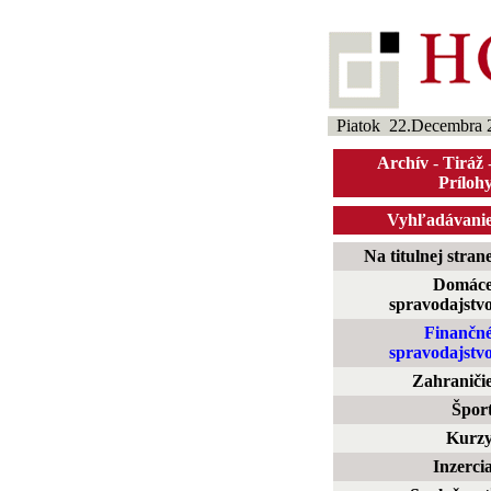
Piatok 22.Decembra 
Archív
-
Tiráž
Príloh
Vyhľadávani
Na titulnej stran
Domác
spravodajstv
Finančn
spravodajstv
Zahraniči
Špor
Kurz
Inzerci