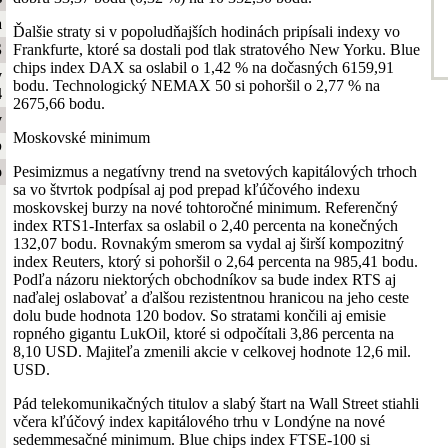
a
Ďalšie straty si v popoludňajších hodinách pripísali indexy vo
Frankfurte, ktoré sa dostali pod tlak stratového New Yorku. Blue
S
chips index DAX sa oslabil o 1,42 % na dočasných 6159,91
y
bodu. Technologický NEMAX 50 si pohoršil o 2,77 % na
4
2675,66 bodu.
y
Moskovské minimum
b
Pesimizmus a negatívny trend na svetových kapitálových trhoch
o
sa vo štvrtok podpísal aj pod prepad kľúčového indexu
moskovskej burzy na nové tohtoročné minimum. Referenčný
index RTS1-Interfax sa oslabil o 2,40 percenta na konečných
132,07 bodu. Rovnakým smerom sa vydal aj širší kompozitný
index Reuters, ktorý si pohoršil o 2,64 percenta na 985,41 bodu.
Podľa názoru niektorých obchodníkov sa bude index RTS aj
naďalej oslabovať a ďalšou rezistentnou hranicou na jeho ceste
dolu bude hodnota 120 bodov. So stratami končili aj emisie
ropného gigantu LukOil, ktoré si odpočítali 3,86 percenta na
8,10 USD. Majiteľa zmenili akcie v celkovej hodnote 12,6 mil.
USD.
Pád telekomunikačných titulov a slabý štart na Wall Street stiahli
včera kľúčový index kapitálového trhu v Londýne na nové
sedemmesačné minimum. Blue chips index FTSE-100 si