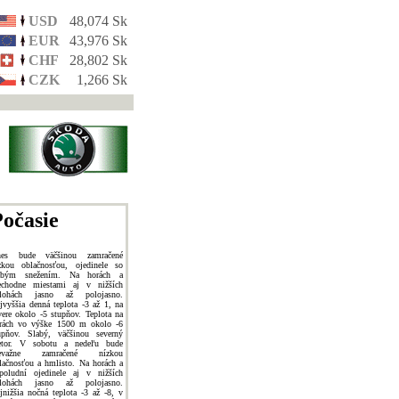
USD
48,074 Sk
EUR
43,976 Sk
CHF
28,802 Sk
CZK
1,266 Sk
očasie
es bude väčšinou zamračené
zkou oblačnosťou, ojedinele so
abým snežením. Na horách a
echodne miestami aj v nižších
lohách jasno až polojasno.
jvyššia denná teplota -3 až 1, na
vere okolo -5 stupňov. Teplota na
rách vo výške 1500 m okolo -6
upňov. Slabý, väčšinou severný
etor. V sobotu a nedeľu bude
revažne zamračené nízkou
lačnosťou a hmlisto. Na horách a
poludní ojedinele aj v nižších
lohách jasno až polojasno.
jnižšia nočná teplota -3 až -8, v