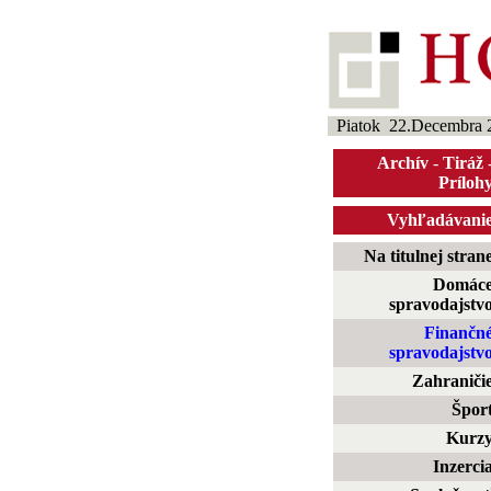
Piatok 22.Decembra 
Archív
-
Tiráž
Príloh
Vyhľadávani
Na titulnej stran
Domác
spravodajstv
Finančn
spravodajstv
Zahraniči
Špor
Kurz
Inzerci