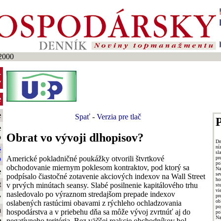
2000
-
y
e
e
Spať
-
Verzia pre tlač
P
e
Obrat vo vývoji dlhopisov?
o
Dn
ní
é
sl
Americké pokladničné poukážky otvorili štvrtkové
o
pr
po
obchodovanie miernym poklesom kontraktov, pod ktorý sa
Na
e
se
podpísalo čiastočné zotavenie akciových indexov na Wall Street
ho
t
v prvých minútach seansy. Slabé posilnenie kapitálového trhu
st
vi
nasledovalo po výraznom stredajšom prepade indexov
p
y
ob
oslabených rastúcimi obavami z rýchleho ochladzovania
po
a
hospodárstva a v priebehu dňa sa môže vývoj zvrtnúť aj do
po
Na
negatívneho teritória. Bez väčšej reakcie obchodníkov bol