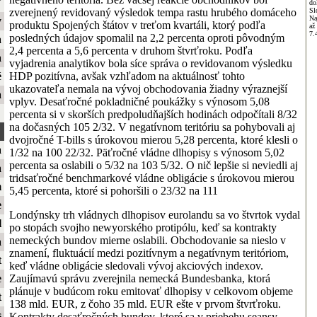
ť
do
zverejnený revidovaný výsledok tempa rastu hrubého domáceho
Sl
Na
y
produktu Spojených štátov v treťom kvartáli, ktorý podľa
až
7.
posledných údajov spomalil na 2,2 percenta oproti pôvodným
a
2,4 percenta a 5,6 percenta v druhom štvrťroku. Podľa
a
vyjadrenia analytikov bola síce správa o revidovanom výsledku
HDP pozitívna, avšak vzhľadom na aktuálnosť tohto
é
ukazovateľa nemala na vývoj obchodovania žiadny výraznejší
a
vplyv. Desaťročné pokladničné poukážky s výnosom 5,08
percenta si v skorších predpoludňajších hodinách odpočítali 8/32
na dočasných 105 2/32. V negatívnom teritóriu sa pohybovali aj
dvojročné T-bills s úrokovou mierou 5,28 percenta, ktoré klesli o
a
1/32 na 100 22/32. Päťročné vládne dlhopisy s výnosom 5,02
percenta sa oslabili o 5/32 na 103 5/32. O nič lepšie si neviedli aj
a
tridsaťročné benchmarkové vládne obligácie s úrokovou mierou
m
5,45 percenta, ktoré si pohoršili o 23/32 na 111
e
Londýnsky trh vládnych dlhopisov eurolandu sa vo štvrtok vydal
l
po stopách svojho newyorského protipólu, keď sa kontrakty
nemeckých bundov mierne oslabili. Obchodovanie sa nieslo v
a
znamení, fluktuácií medzi pozitívnym a negatívnym teritóriom,
t
keď vládne obligácie sledovali vývoj akciových indexov.
Zaujímavú správu zverejnila nemecká Bundesbanka, ktorá
e
plánuje v budúcom roku emitovať dlhopisy v celkovom objeme
t
138 mld. EUR, z čoho 35 mld. EUR ešte v prvom štvrťroku.
s
Kontrakty desaťročných bundov, ktoré sa v priebehu seansy