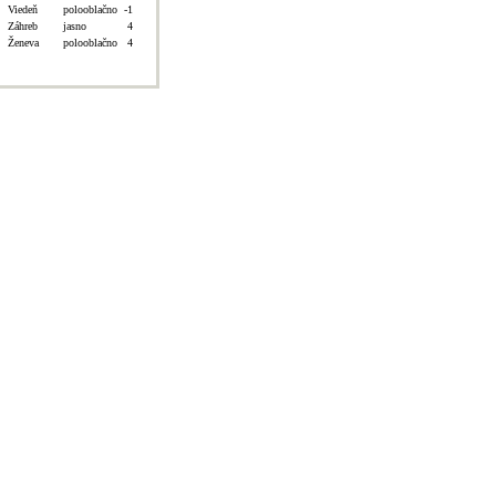
Viedeň
polooblačno
-1
Záhreb
jasno
4
Ženeva
polooblačno
4