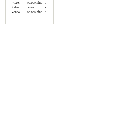
Viedeň
polooblačno
-1
Záhreb
jasno
4
Ženeva
polooblačno
4