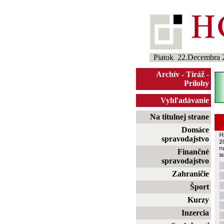
Piatok 22.Decembra 
Archív
-
Tiráž
-
Prílohy
Vyhľadávanie
Na titulnej strane
Domáce
spravodajstvo
Finančné
spravodajstvo
Zahraničie
Šport
Kurzy
Inzercia