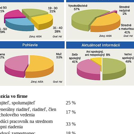
zícia vo firme
jiteľ, spolumajiteľ
25 %
nerálny riaditeľ, riaditeľ, člen
17 %
cholového vedenia
dúci pracovník na strednom
33 %
upni riadenia
dový zamestnanec
18 %