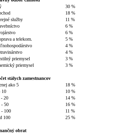
ý
30 %
bchod
18 %
rejné služby
11 %
avebníctvo
6 %
rojárstvo
6 %
prava a telekom.
5 %
ľnohospodárstvo
4 %
travinárstvo
4 %
xtilný priemysel
3 %
emický priemysel
3 %
čet stálych zamestnancov
nej ako 5
18 %
- 10
10 %
 - 20
14 %
 - 50
16 %
 - 100
11 %
d 100
25 %
nančný obrat