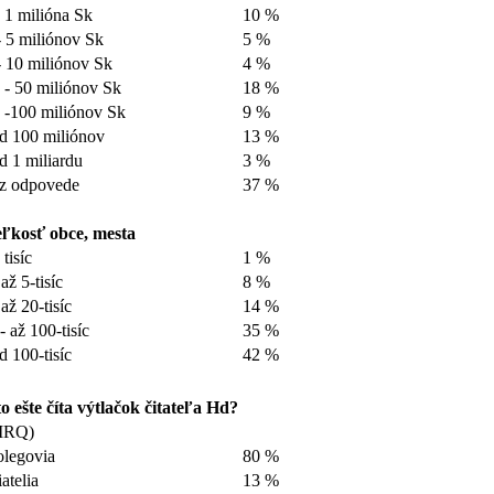
 1 milióna Sk
10 %
- 5 miliónov Sk
5 %
- 10 miliónov Sk
4 %
 - 50 miliónov Sk
18 %
 -100 miliónov Sk
9 %
d 100 miliónov
13 %
d 1 miliardu
3 %
z odpovede
37 %
ľkosť obce, mesta
 tisíc
1 %
 až 5-tisíc
8 %
 až 20-tisíc
14 %
- až 100-tisíc
35 %
d 100-tisíc
42 %
o ešte číta výtlačok čitateľa Hd?
MRQ)
legovia
80 %
iatelia
13 %