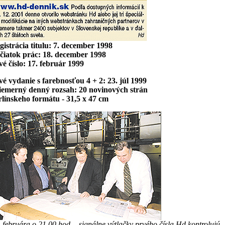
gistrácia titulu: 7. december 1998
čiatok prác: 18. december 1998
vé číslo: 17. február 1999
vé vydanie s farebnosťou 4 + 2: 23. júl 1999
iemerný denný rozsah: 20 novinových strán
rlínskeho formátu - 31,5 x 47 cm
. februára o 21.00 hod. - signálne výtlačky prvého čísla Hd kontrolujú