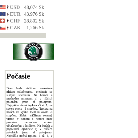
USD
48,074 Sk
EUR
43,976 Sk
CHF
28,802 Sk
CZK
1,266 Sk
Počasie
Dnes bude väčšinou zamračené
nízkou oblačnosťou, ojedinele so
slabým snežením. Na horách a
prechodne miestami aj v nižších
polohách jasno až polojasno.
Najvyššia denná teplota -3 až 1, na
severe okolo -5 stupňov. Teplota na
horách vo výške 1500 m okolo -6
stupňov. Slabý, väčšinou severný
vietor. V sobotu a nedeľu bude
prevažne zamračené nízkou
oblačnosťou a hmlisto. Na horách a
popoludní ojedinele aj v nižších
polohách jasno až polojasno.
Najnižšia nočná teplota -3 až -8, v