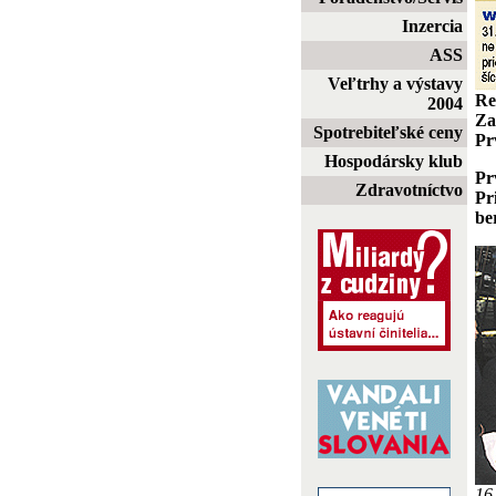
Inzercia
ASS
Veľtrhy a výstavy
Re
2004
Za
Spotrebiteľské ceny
Pr
Hospodársky klub
Pr
Zdravotníctvo
Pr
be
16