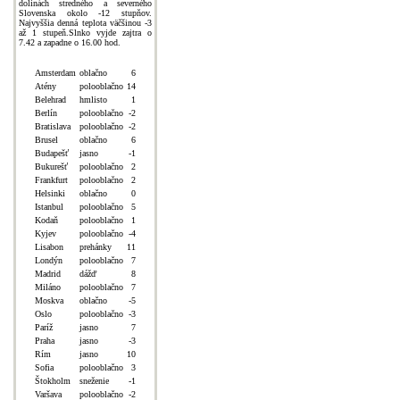
dolinách stredného a severného
Slovenska okolo -12 stupňov.
Najvyššia denná teplota väčšinou -3
až 1 stupeň.Slnko vyjde zajtra o
7.42 a zapadne o 16.00 hod.
Amsterdam
oblačno
6
Atény
polooblačno
14
Belehrad
hmlisto
1
Berlín
polooblačno
-2
Bratislava
polooblačno
-2
Brusel
oblačno
6
Budapešť
jasno
-1
Bukurešť
polooblačno
2
Frankfurt
polooblačno
2
Helsinki
oblačno
0
Istanbul
polooblačno
5
Kodaň
polooblačno
1
Kyjev
polooblačno
-4
Lisabon
prehánky
11
Londýn
polooblačno
7
Madrid
dážď
8
Miláno
polooblačno
7
Moskva
oblačno
-5
Oslo
polooblačno
-3
Paríž
jasno
7
Praha
jasno
-3
Rím
jasno
10
Sofia
polooblačno
3
Štokholm
sneženie
-1
Varšava
polooblačno
-2