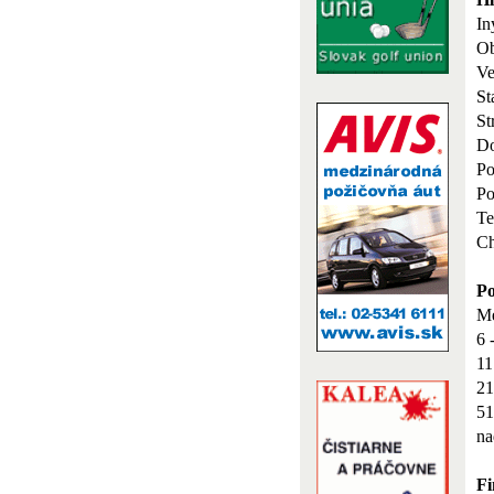
In
O
Ve
St
St
Do
Po
Po
Te
Ch
Po
Me
6 
11
21
51
na
Fi