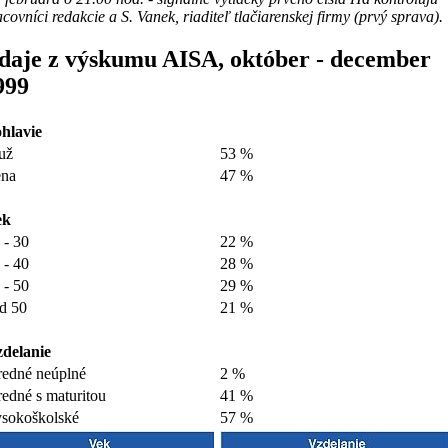
covníci redakcie a S. Vanek, riaditeľ tlačiarenskej firmy (prvý sprava).
daje z výskumu AISA, október - december
999
hlavie
už
53 %
na
47 %
ek
 - 30
22 %
 - 40
28 %
 - 50
29 %
d 50
21 %
delanie
redné neúplné
2 %
redné s maturitou
41 %
sokoškolské
57 %