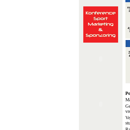
Po
Ma
Ge
vr
Ve
st
Ra