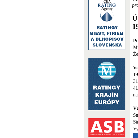
pra
Ú
1
Po
M
Že
V
19
31
41
na
Vz
St
St
Vy