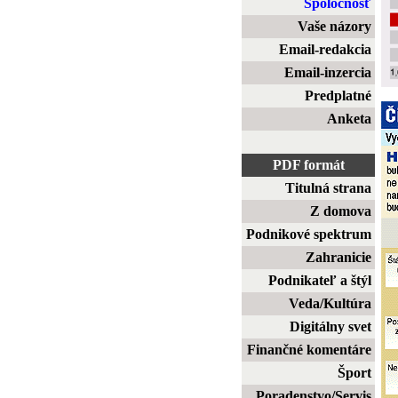
Spoločnosť
Vaše názory
Email-redakcia
Email-inzercia
Predplatné
Anketa
PDF formát
Titulná strana
Z domova
Podnikové spektrum
Zahranicie
Podnikateľ a štýl
Veda/Kultúra
Digitálny svet
Finančné komentáre
Šport
Poradenstvo/Servis