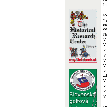
In
Ro
* 
ot
o
Na
V 
Vo
V 
V 
V 
V 
V 
zd
V 
V 
Vo
V 
Hl