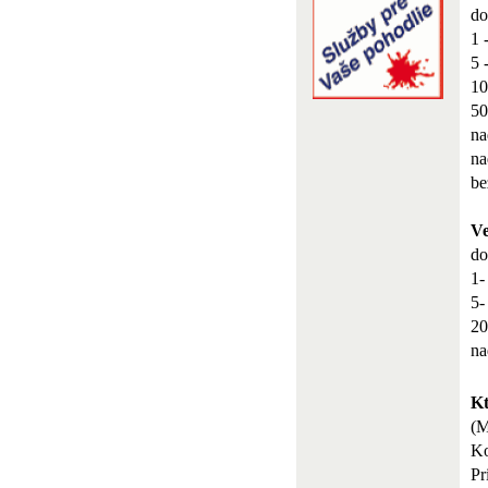
do
1 
5 
10
50
na
na
be
Ve
do
1-
5-
20
na
Kt
(
Ko
Pr