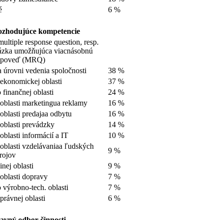
é
6 %
zhodujúce kompetencie
multiple response question, resp.
ázka umožňujúca viacnásobnú
dpoveď (MRQ)
 úrovni vedenia spoločnosti
38 %
ekonomickej oblasti
37 %
 finančnej oblasti
24 %
oblasti marketingua reklamy
16 %
oblasti predajaa odbytu
16 %
oblasti prevádzky
14 %
oblasti informácií a IT
10 %
oblasti vzdelávaniaa ľudských
9 %
rojov
inej oblasti
9 %
oblasti dopravy
7 %
 výrobno-tech. oblasti
7 %
právnej oblasti
6 %
avný odbor činnosti