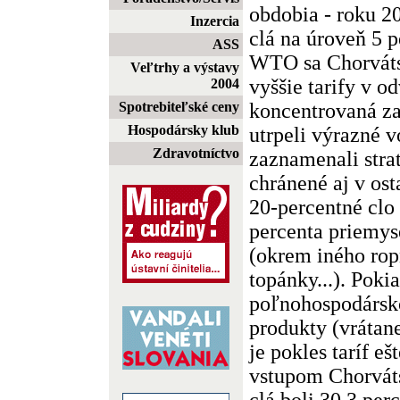
obdobia - roku 2
Inzercia
clá na úroveň 5 p
ASS
WTO sa Chorváts
Veľtrhy a výstavy
vyššie tarify v o
2004
koncentrovaná za
Spotrebiteľské ceny
Hospodársky klub
utrpeli výrazné v
Zdravotníctvo
zaznamenali strat
chránené aj v ost
20-percentné clo
percenta priemy
(okrem iného ropn
topánky...). Pokia
poľnohospodársk
produkty (vrátan
je pokles taríf eš
vstupom Chorvá
clá boli 30,3 per