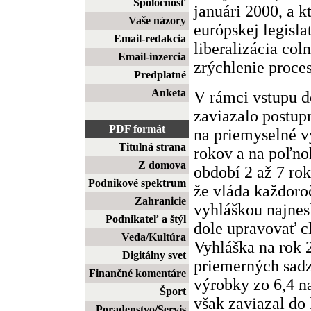
Spoločnosť
januári 2000, a k
Vaše názory
európskej legisla
Email-redakcia
liberalizácia col
Email-inzercia
zrýchlenie proce
Predplatné
Anketa
V rámci vstupu 
zaviazalo postup
PDF formát
na priemyselné v
Titulná strana
rokov a na poľno
Z domova
období 2 až 7 ro
Podnikové spektrum
že vláda každoro
Zahranicie
vyhláškou najne
Podnikateľ a štýl
dole upravovať cl
Veda/Kultúra
Vyhláška na rok 
Digitálny svet
priemerných sadz
Finančné komentáre
výrobky zo 6,4 na
Šport
však zaviazal do
Poradenstvo/Servis