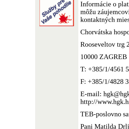
Informácie o pla
môžu záujemcovi
kontaktných mies
Chorvátska hosp
Rooseveltov trg 
10000 ZAGREB
T: +385/1/4561 
F: +385/1/4828 
E-mail: hgk@hgk.
http://www.hgk.h
TEB-poslovno sav
Pani Matilda Drl