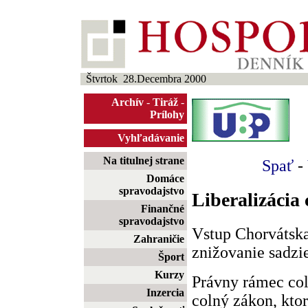
Štvrtok 28.Decembra 2000
Archív
-
Tiráž
-
Prílohy
Vyhľadávanie
Na titulnej strane
Spať
-
Domáce
spravodajstvo
Liberalizácia
Finančné
spravodajstvo
Vstup Chorvátsk
Zahraničie
znižovanie sadzi
Šport
Kurzy
Právny rámec col
Inzercia
colný zákon, ktor