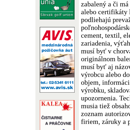
zabalený a či má
alebo certifikáty
podliehajú preva
poľnohospodárske
cement, textil, e
zariadenia, výťa
musí byť v chorv
originálnom bale
musí byť aj názo
výrobcu alebo do
objem, informácia
výrobku, skladov
upozornenia. Te
musia tiež obsah
zoznam autorizo
firiem, záruky a 