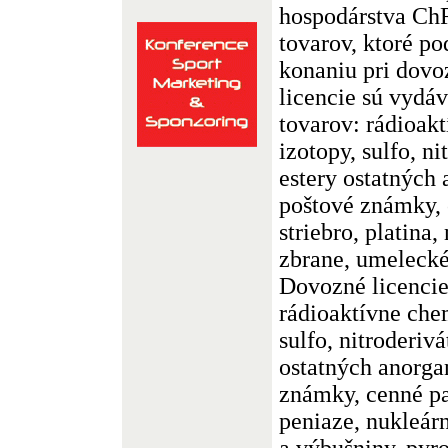
hospodárstva Ch
tovarov, ktoré p
konaniu pri dovo
licencie sú vydáv
tovarov: rádioak
izotopy, sulfo, n
estery ostatných
poštové známky, 
striebro, platina,
zbrane, umelecké 
Dovozné licencie
rádioaktívne chem
sulfo, nitroderiv
ostatných anorga
známky, cenné pa
peniaze, nukleárn
a výbušniny, pyr