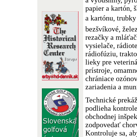
papier a kartón, 
a kartónu, trubky 
bezšvíkové, želez
rezačky a mláťač
vysielače, rádiote
rádiofúziu, trakto
lieky pre veterin
prístroje, omamné
chrániace ozónov
zariadenia a mun
Technické preká
podlieha kontrole
obchodnej inšpek
zodpovedať chor
Kontroluje sa, ab