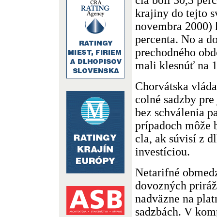
krajiny do tejto 
novembra 2000) k
percenta. No a 
prechodného obdo
mali klesnúť na 1
Chorvátska vláda
colné sadzby pre
bez schválenia p
prípadoch môže 
cla, ak súvisí z 
investíciou.
Netarifné obmed
dovozných priráž
nadväzne na plat
sadzbách. V komp