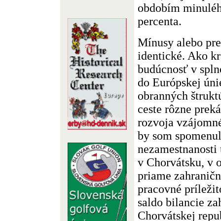
obdobím minulého
percenta.
Mínusy alebo pr
identické. Ako kr
budúcnosť v spln
do Európskej úni
obranných štrukt
ceste rôzne preká
rozvoja vzájomn
by som spomenul
nezamestnanosti 
v Chorvátsku, v 
priame zahraničn
pracovné príležit
saldo bilancie z
Chorvátskej repu