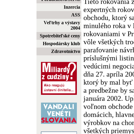
Tieto rokovania z
Inzercia
expertných rokova
ASS
obchodu, ktorý s
Veľtrhy a výstavy
minulého roka v 
2004
rokovaniami v Pr
Spotrebiteľské ceny
vôle všetkých tro
Hospodársky klub
parafovanie návr
Zdravotníctvo
príslušnými listi
vedúcimi negoci
dňa 27. apríla 20
ktorý by mal byť 
a predbežne by s
januára 2002. U
voľnom obchode 
domácich, hlavn
výrobkov na chor
všetkých priemys