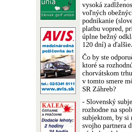
vysoká zadlženos
voľných obežných
podnikanie (slov
platbu vopred, p
úplne bežný odkl
120 dní) a ďalšie
Čo by ste odporu
ktoré sa rozhodnú
chorvátskom trhu
v tomto smere 
SR Záhreb?
- Slovenský subje
rozhodne na spol
subjektom, by si
svojho partnera d