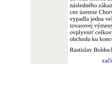
následného zákaz
cez územie Chorv
vypadla jedna ve
tovarovej výmeny
ovplyvniť celkov
obchodu ku konc
Rastislav Boldoc
zač