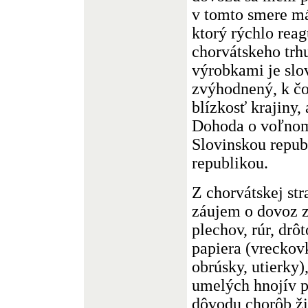
v tomto smere má
ktorý rýchlo reag
chorvátskeho trh
výrobkami je slo
zvýhodnený, k čo
blízkosť krajiny,
Dohoda o voľno
Slovinskou repub
republikou.
Z chorvátskej st
záujem o dovoz 
plechov, rúr, drô
papiera (vreckovk
obrúsky, utierky)
umelých hnojív p
dôvodu chorôb ži