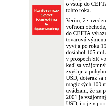
o vstup do CEFTA
tohto roka.
Verím, že uveden
voľnom obchode, 
do CEFTA výrazn
tovarovú výmenu,
vyvíja po roku 1
dosiahol 105 mil
v prospech SR vo
keď sa vzájomný 
zvyšuje a pohybu
USD, doteraz sa 
magických 100 mi
uvádzam, že za p
2001 je vzájomný
USD, čo je v por