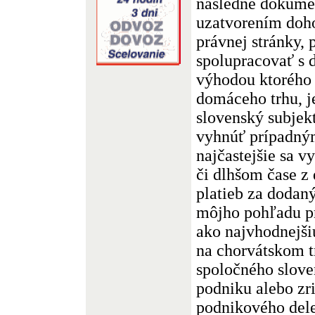
následne dokume
uzatvorením doh
právnej stránky,
spolupracovať s
výhodou ktorého 
domáceho trhu, je
slovenský subjekt
vyhnúť prípadný
najčastejšie sa 
či dlhšom čase z
platieb za dodan
môjho pohľadu p
ako najvhodnejši
na chorvátskom t
spoločného slov
podniku alebo zri
podnikového dele