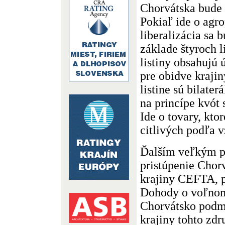
Chorvátska bude 
Pokiaľ ide o agr
liberalizácia sa 
základe štyroch l
listiny obsahujú 
pre obidve krajiny
listine sú bilate
na princípe kvót
Ide o tovary, ktor
citlivých podľa 
Ďalším veľkým p
pristúpenie Chor
krajiny CEFTA, 
Dohody o voľnom
Chorvátsko podm
krajiny tohto zd