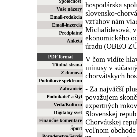
Spoločnosť
hospodárska spol
Vaše názory
slovensko-chorv
Email-redakcia
vzťahov nám viac
Email-inzercia
Michalidesová, 
Predplatné
ekonomického od
Anketa
úradu (OBEO ZÚ)
PDF formát
V čom vidíte hla
Titulná strana
mínusy v súčasný
Z domova
chorvátskych ho
Podnikové spektrum
- Za najväčší plu
Zahranicie
považujem skonče
Podnikateľ a štýl
expertných rokov
Veda/Kultúra
Slovenskej republ
Digitálny svet
Finančné komentáre
Chorvátskej repu
Šport
voľnom obchode v 
Poradenstvo/Servis