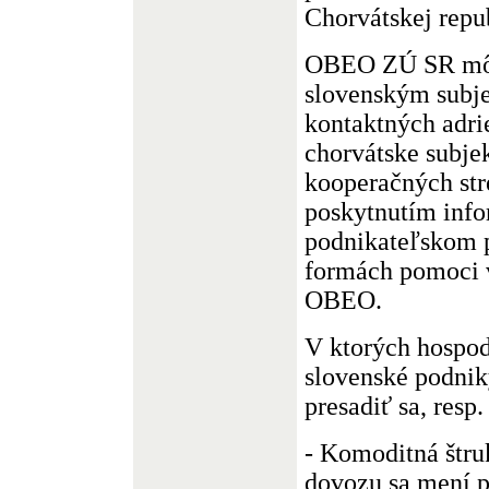
Chorvátskej repu
OBEO ZÚ SR mô
slovenským subj
kontaktných adri
chorvátske subjek
kooperačných stre
poskytnutím infor
podnikateľskom p
formách pomoci 
OBEO.
V ktorých hospod
slovenské podnik
presadiť sa, resp
- Komoditná štru
dovozu sa mení 