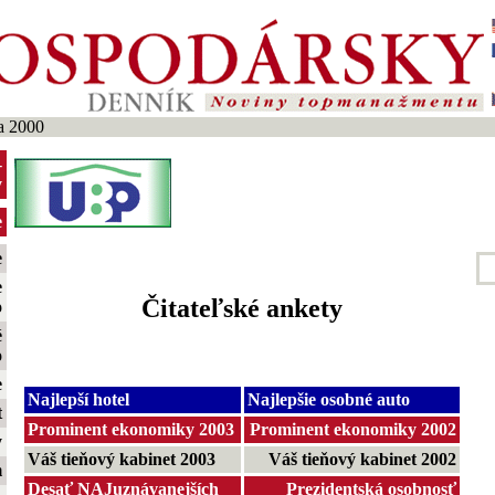
a 2000
-
y
e
e
e
Čitateľské ankety
o
é
o
e
Najlepší hotel
Najlepšie osobné auto
t
Prominent ekonomiky 2003
Prominent ekonomiky 2002
y
Váš tieňový kabinet 2003
Váš tieňový kabinet 2002
m
Desať NAJuznávanejších
Prezidentská osobnosť