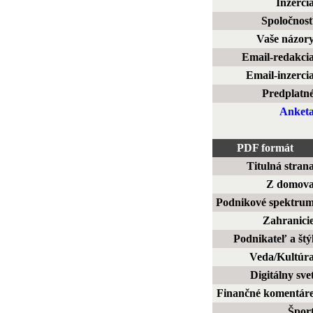
Inzerci
Spoločnos
Vaše názor
Email-redakci
Email-inzerci
Predplatn
Anket
PDF formát
Titulná stran
Z domov
Podnikové spektru
Zahranici
Podnikateľ a štý
Veda/Kultúr
Digitálny sve
Finančné komentár
Špor