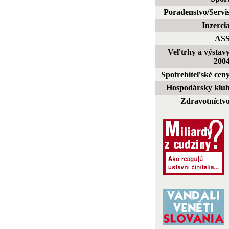
Poradenstvo/Servi
Inzerci
AS
Veľtrhy a výstav
200
Spotrebiteľské cen
Hospodársky klu
Zdravotníctv