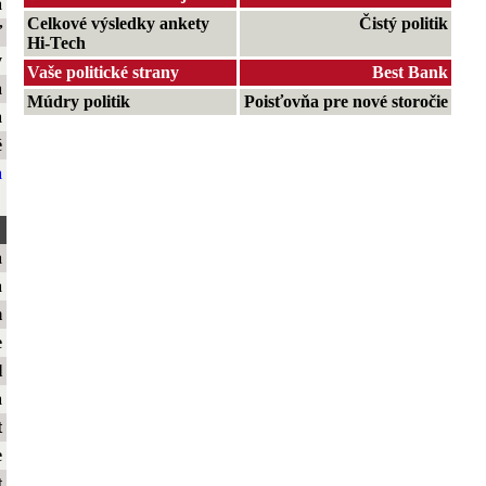
a
Celkové výsledky ankety
Čistý politik
ť
Hi-Tech
y
Vaše politické strany
Best Bank
a
Múdry politik
Poisťovňa pre nové storočie
a
é
a
a
a
m
e
l
a
t
e
t