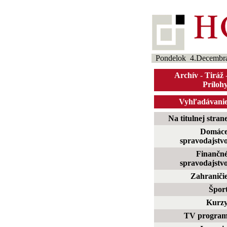
Pondelok 4.Decembr
Archív
-
Tiráž
Príloh
Vyhľadávani
Na titulnej stran
Domác
spravodajstv
Finančn
spravodajstv
Zahraniči
Špor
Kurz
TV progra