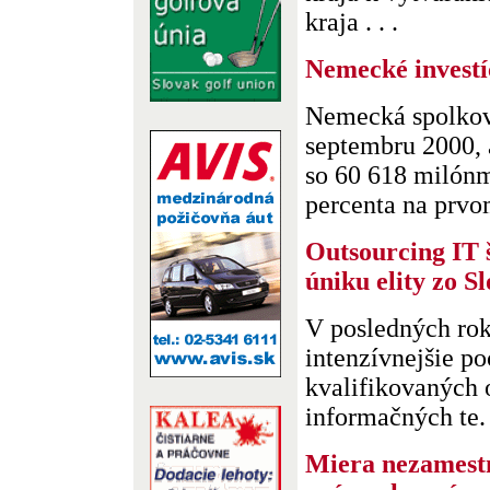
kraja . . .
Nemecké investí
Nemecká spolková
septembru 2000, 
so 60 618 milónm
percenta na prvom
Outsourcing IT 
úniku elity zo S
V posledných ro
intenzívnejšie po
kvalifikovaných 
informačných te. 
Miera nezamest