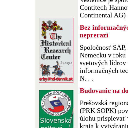
Contitech-Hannov
Continental AG) s
Bez informačný
neprerazí
Spoločnosť SAP, 
Nemecku v roku 1
svetových lídrov
informačných tec
N. . .
Budovanie na do
Prešovská regio
(PRK SOPK) pova
úlohu prispievať
kraja k vytváran