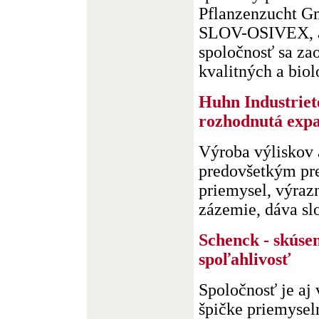
Pflanzenzucht 
SLOV-OSIVEX, a.
spoločnosť sa z
kvalitných a biol
Huhn Industriet
rozhodnutá exp
Výroba výliskov 
predovšetkým pr
priemysel, výra
zázemie, dáva slo
Schenck - skúsen
spoľahlivosť
Spoločnosť je aj
špičke priemysel