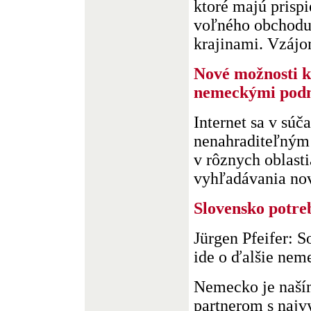
ktoré majú prispi
voľného obchodu
krajinami. Vzájom
Nové možnosti ko
nemeckými podn
Internet sa v súč
nenahraditeľným
v rôznych oblast
vyhľadávania nový
Slovensko potre
Jürgen Pfeifer: 
ide o ďalšie neme
Nemecko je naš
partnerom s naj