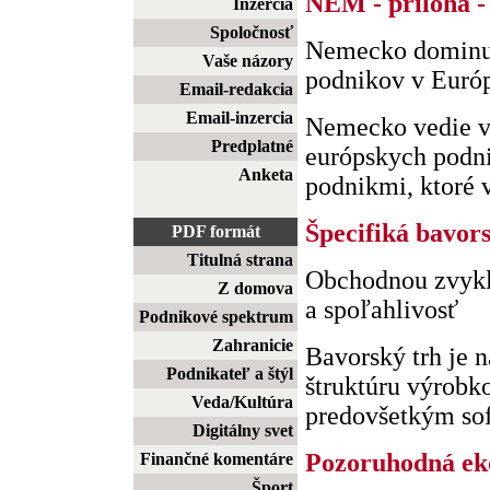
NEM - priloha -
Inzercia
Spoločnosť
Nemecko dominuj
Vaše názory
podnikov v Euró
Email-redakcia
Email-inzercia
Nemecko vedie v 
Predplatné
európskych podn
Anketa
podnikmi, ktoré vl
Špecifiká bavor
PDF formát
Titulná strana
Obchodnou zvyklo
Z domova
a spoľahlivosť
Podnikové spektrum
Zahranicie
Bavorský trh je 
Podnikateľ a štýl
štruktúru výrobko
Veda/Kultúra
predovšetkým sofi
Digitálny svet
Pozoruhodná e
Finančné komentáre
Šport