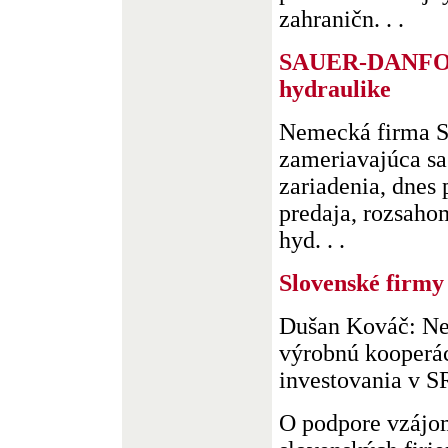
zahraničn. . .
SAUER-DANFOSS 
hydraulike
Nemecká firma S
zameriavajúca sa
zariadenia, dnes
predaja, rozsaho
hyd. . .
Slovenské firmy 
Dušan Kováč: N
výrobnú kooperá
investovania v S
O podpore vzáj