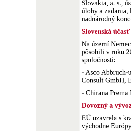
Slovakia, a. s., 
úlohy a zadania, 
nadnárodný koncer
Slovenská účas
Na území Nemeck
pôsobili v roku 
spoločnosti:
- Asco Abbruch-
Consult GmbH, B
- Chirana Prema D
Dovozný a vývo
EÚ uzavrela s kra
východne Európy 