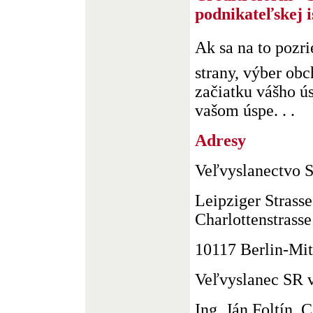
podnikateľskej i
Ak sa na to pozr
strany, výber obc
začiatku vášho ú
vašom úspe. . .
Adresy
Veľvyslanectvo 
Leipziger Strass
Charlottenstrasse
10117 Berlin-Mit
Veľvyslanec SR
Ing. Ján Foltín, 