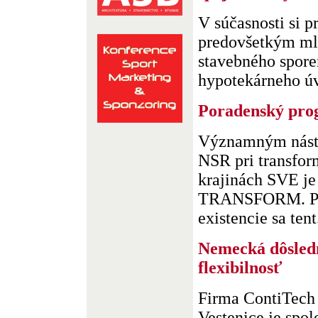
V súčasnosti si p
predovšetkým ml
stavebného sporen
hypotekárneho úve
Poradenský p
Významným nástr
NSR pri transfo
krajinách SVE j
TRANSFORM. Poč
existencie sa tent.
Nemecká dôsledn
flexibilnosť
Firma ContiTech 
Vestenice je sp