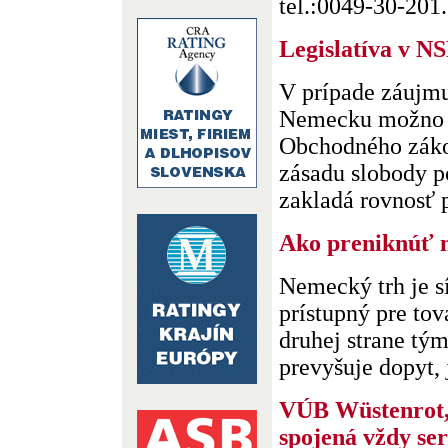
tel.:0049-30-201. 
Legislatíva v N
V prípade záujmu
Nemecku možno 
Obchodného záko
zásadu slobody p
zakladá rovnosť p
Ako preniknúť 
Nemecký trh je sí
prístupný pre tov
druhej strane tý
prevyšuje dopyt, j
VÚB Wüstenrot, 
spojená vždy se