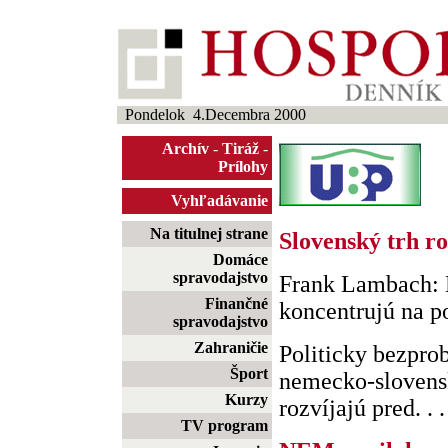
Pondelok 4.Decembra 2000
Archív
-
Tiráž
-
Prílohy
Vyhľadávanie
Na titulnej strane
Slovenský trh r
Domáce
spravodajstvo
Frank Lambach: B
Finančné
koncentrujú na 
spravodajstvo
Zahraničie
Politicky bezpro
Šport
nemecko-slovens
Kurzy
rozvíjajú pred. . .
TV program