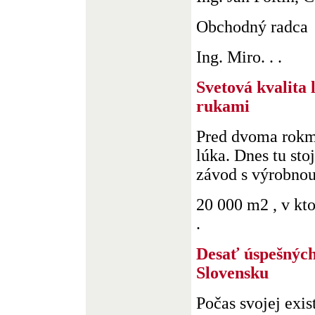
Obchodný radca
Ing. Miro. . .
Svetová kvalita 
rukami
Pred dvoma rokmi
lúka. Dnes tu sto
závod s výrobno
20 000 m2 , v kto
.
Desať úspešnýc
Slovensku
Počas svojej exi