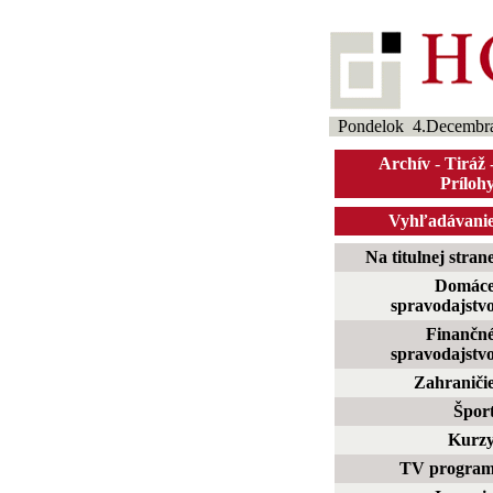
Pondelok 4.Decembr
Archív
-
Tiráž
Príloh
Vyhľadávani
Na titulnej stran
Domác
spravodajstv
Finančn
spravodajstv
Zahraniči
Špor
Kurz
TV progra