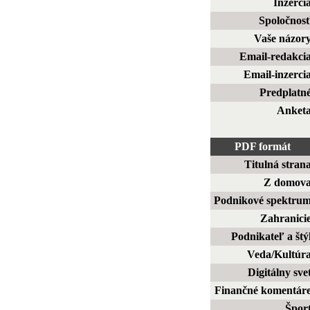
Inzerci
Spoločnos
Vaše názor
Email-redakci
Email-inzerci
Predplatn
Anket
PDF formát
Titulná stran
Z domov
Podnikové spektru
Zahranici
Podnikateľ a štý
Veda/Kultúr
Digitálny sve
Finančné komentár
Špor