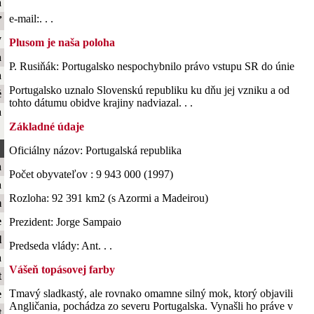
a
e-mail:. . .
ť
y
Plusom je naša poloha
a
P. Rusiňák: Portugalsko nespochybnilo právo vstupu SR do únie
a
Portugalsko uznalo Slovenskú republiku ku dňu jej vzniku a od
é
tohto dátumu obidve krajiny nadviazal. . .
a
Základné údaje
Oficiálny názov: Portugalská republika
a
Počet obyvateľov : 9 943 000 (1997)
a
Rozloha: 92 391 km2 (s Azormi a Madeirou)
m
e
Prezident: Jorge Sampaio
l
Predseda vlády: Ant. . .
a
Vášeň topásovej farby
t
Tmavý sladkastý, ale rovnako omamne silný mok, ktorý objavili
e
Angličania, pochádza zo severu Portugalska. Vynašli ho práve v
t