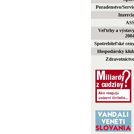
Poradenstvo/Servi
Inzerci
AS
Veľtrhy a výstav
200
Spotrebiteľské cen
Hospodársky klu
Zdravotníctv