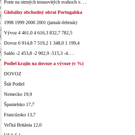
Porte na strmých terasovitých svahoch v. . .
s
Globálny obchodný obrat Portugalska
a
1998 1999 2000 2001 (január-február)
S
y
Vývoz 4 461,0 4 616,3 832,7 782,5
4
Dovoz 6 914,8 7 519,2 1 348,0 1 199,4
y
b
Saldo -2 453,8 -2 902,9 -515,3 -4. . .
o
Podiel krajín na dovoze a vývoze (v %)
DOVOZ
Štát Podiel
Nemecko 19,9
Španielsko 17,7
Francúzsko 13,7
Veľká Británia 12,0