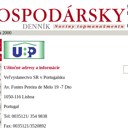
a 2000
-
y
e
e
Užitočné adresy a informácie
e
Veľvyslanectvo SR v Portugalsku
o
é
Av. Fontes Pereira de Melo 19 -7 Dto
o
1050-116 Lisboa
e
Portugal
t
y
Tel: 0035121/ 354 9838
m
Fax: 0035121/3520892