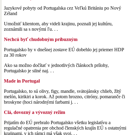
Jazykové pobyty od Portugalska cez Veľkú Britániu po Nový
Zéland
Umožniť klientom, aby videli krajinu, poznali jej kultúru,
zoznámili sa s novými ľu. . .
Nechcú byť chudobným príbuzným
Portugalsko by v dnešnej zostave EÚ dobehlo jej priemer HDP
za 30 rokov
Ako sa možno dočítať v jednotlivých článkoch prílohy,
Portugalsko je silné naj. . .
Made in Portugal
Portugalsko, to sú olivy, figy, mandle, svätojánsky chlieb, žltý
melón, kirikiri a korok. Až potom hrozno, citróny, pomaranče či
broskyne (hoci národnými farbami j. . .
Clá, dovozný a vývozný režim
Prijatím do EÚ prebralo Portugalsko všetku legislatívu a
regulačné opatrenia pre obchod členských krajín EÚ s ostatnými
krajinami, v ich rámci má však svoj. . .