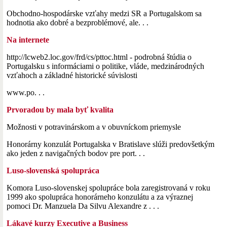
Obchodno-hospodárske vzťahy medzi SR a Portugalskom sa
hodnotia ako dobré a bezproblémové, ale. . .
Na internete
http://lcweb2.loc.gov/frd/cs/pttoc.html - podrobná štúdia o
Portugalsku s informáciami o politike, vláde, medzinárodných
vzťahoch a základné historické súvislosti
www.po. . .
Prvoradou by mala byť kvalita
Možnosti v potravinárskom a v obuvníckom priemysle
Honorárny konzulát Portugalska v Bratislave slúži predovšetkým
ako jeden z navigačných bodov pre port. . .
Luso-slovenská spolupráca
Komora Luso-slovenskej spolupráce bola zaregistrovaná v roku
1999 ako spolupráca honorárneho konzulátu a za výraznej
pomoci Dr. Manzuela Da Silvu Alexandre z . . .
Lákavé kurzy Executive a Business