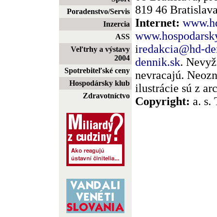
819 46 Bratislava
Poradenstvo/Servis
Internet:
www.hd
Inzercia
www.hospodarsky
ASS
i
redakcia@hd-de
Veľtrhy a výstavy
2004
dennik.sk
. Nevyž
Spotrebiteľské ceny
nevracajú. Neozn
Hospodársky klub
ilustrácie sú z a
Zdravotníctvo
Copyright:
a. s