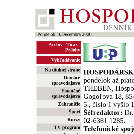
Pondelok 4.Decembra 2000
Archív
-
Tiráž
-
Prílohy
Vyhľadávanie
Na titulnej strane
HOSPODÁRSKY
Domáce
pondelok až piato
spravodajstvo
THEBEN, Hospod
Finančné
Gogoľova 18, 854
spravodajstvo
5., číslo 1 vyšlo 
Zahraničie
Šéfredaktor:
Dr.
Šport
02-6381 1285.
Kurzy
TV program
Telefonické spoj