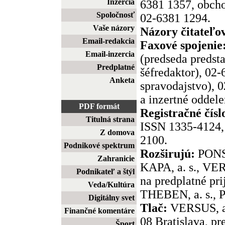
Inzercia
6381 1357, obcho
Spoločnosť
02-6381 1294.
Vaše názory
Názory čitateľo
Email-redakcia
Faxové spojenie
Email-inzercia
(predseda predst
Predplatné
šéfredaktor), 02
Anketa
spravodajstvo), 
a inzertné oddele
PDF formát
Registračné čísl
Titulná strana
ISSN 1335-4124, 
Z domova
2100.
Podnikové spektrum
Rozširujú:
PONS,
Zahranicie
KAPA, a. s., VER
Podnikateľ a štýl
na predplatné pr
Veda/Kultúra
THEBEN, a. s., P
Digitálny svet
Tlač:
VERSUS, a.
Finančné komentáre
08 Bratislava, pr
Šport