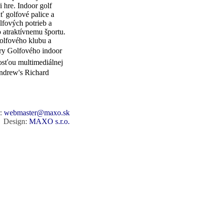
i hre. Indoor golf
ť golfové palice a
lfových potrieb a
 atraktívnemu športu.
olfového klubu a
ory Golfového indoor
nosťou multimediálnej
Andrew's Richard
r:
webmaster@maxo.sk
Design:
MAXO s.r.o.