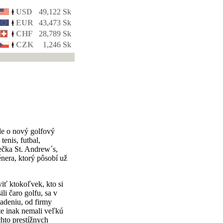
USD
49,122 Sk
EUR
43,473 Sk
CHF
28,789 Sk
CZK
1,246 Sk
de o nový golfový
enis, futbal,
tečka St. Andrew´s,
énera, ktorý pôsobí už
iť ktokoľvek, kto si
ili čaro golfu, sa v
iadeniu, od firmy
te inak nemali veľkú
hto prestížnych