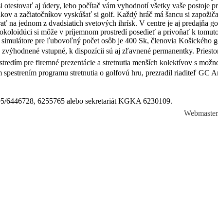
i otestovať aj údery, lebo počítač vám vyhodnotí všetky vaše postoje pr
ikov a začiatočníkov vyskúšať si golf. Každý hráč má šancu si zapožiča
rať na jednom z dvadsiatich svetových ihrísk. V centre je aj predajňa go
okoloidúci si môže v príjemnom prostredí posedieť a privoňať k tomuto
 simulátore pre ľubovoľný počet osôb je 400 Sk, členovia Košického g
 zvýhodnené vstupné, k dispozícii sú aj zľavnené permanentky. Priest
stredím pre firemné prezentácie a stretnutia menších kolektívov s mož
m spestrením programu stretnutia o golfovú hru, prezradil riaditeľ GC 
095/6446728, 6255765 alebo sekretariát KGKA 6230109.
Webmaste