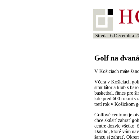
Streda 6.Decembra 2
Golf na dvaná
V Košiciach máte šanc
Včera v Košiciach gol
simulátor a klub s bar
basketbal, fitnes pre 
kde pred 600 rokmi vzn
tretí rok v Košickom 
Golfové centrum je otv
chce skúsiť zahrať golf 
centre dozvie všetko, 
Datalin, ktoré vám nav
šancu si zahrať. Okre