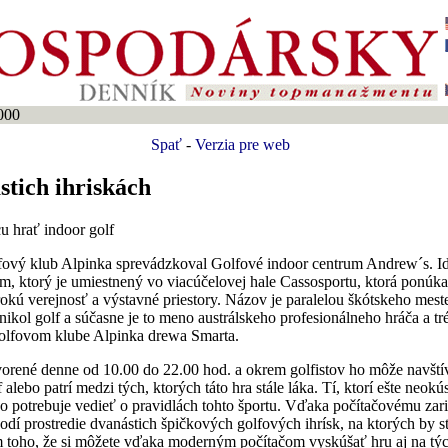
000
Spať
-
Verzia pre web
stich ihriskách
u hrať indoor golf
fový klub Alpinka sprevádzkoval Golfové indoor centrum Andrew´s. I
om, ktorý je umiestnený vo viacúčelovej hale Cassosportu, ktorá ponúka t
širokú verejnosť a výstavné priestory. Názov je paralelou škótskeho mes
ikol golf a súčasne je to meno austrálskeho profesionálneho hráča a tr
golfovom klube Alpinka drewa Smarta.
orené denne od 10.00 do 22.00 hod. a okrem golfistov ho môže navštív
alebo patrí medzi tých, ktorých táto hra stále láka. Tí, ktorí ešte neokús
čo potrebuje vedieť o pravidlách tohto športu. Vďaka počítačovému zar
odí prostredie dvanástich špičkových golfových ihrísk, na ktorých by s
m toho, že si môžete vďaka moderným počítačom vyskúšať hru aj na týc