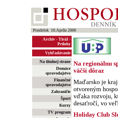
Pondelok 10.Apríla 2000
Archív
-
Tiráž
-
Prílohy
Vyhľadávanie
Na titulnej strane
Na regionálnu s
Domáce
väčší dôraz
spravodajstvo
Finančné
Maďarsko je kraj
spravodajstvo
otvoreným hospod
Zahraničie
vďaka rozvoju, k
Šport
desaťročí, vo veľk
Kurzy
TV program
Holiday Club Slo