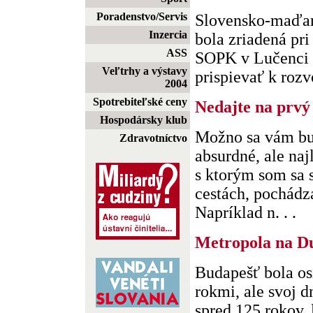
Poradenstvo/Servis
Slovensko-maďa
Inzercia
bola zriadená pr
ASS
SOPK v Lučenci d
Veľtrhy a výstavy
prispievať k rozv
2004
Spotrebiteľské ceny
Nedajte na prvý
Hospodársky klub
Možno sa vám bu
Zdravotníctvo
absurdné, ale naj
s ktorým som sa 
cestách, pochádz
Napríklad n. . .
Metropola na D
Budapešť bola os
rokmi, ale svoj 
spred 125 rokov,