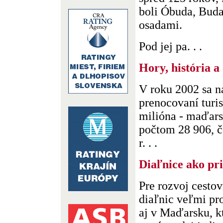
boli Óbuda, Buda
osadami.
Pod jej pa. . .
Hory, história a
V roku 2002 sa n
prenocovaní turis
milióna - maďarsk
počtom 28 906, čo
r. . .
Diaľnice ako pri
Pre rozvoj cesto
diaľnic veľmi pr
aj v Maďarsku, k