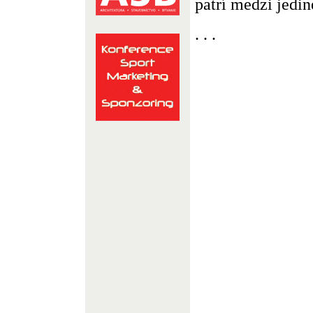
patrí medzi jediné
. . .