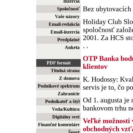
Inzercia
Bez ubytovacích 
Spoločnosť
Vaše názory
Holiday Club Slo
Email-redakcia
spoločnosť založ
Email-inzercia
2001. Za HCS sto
Predplatné
. .
Anketa
OTP Banka bodu
PDF formát
klientov
Titulná strana
K. Hodossy: Kval
Z domova
Podnikové spektrum
servis je to, čo p
Zahranicie
Od 1. augusta je
Podnikateľ a štýl
bankovom trhu no
Veda/Kultúra
Digitálny svet
Veľké možnosti
Finančné komentáre
obchodných vzť
Šport