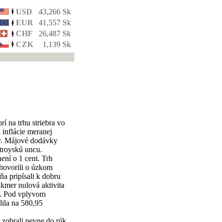
USD
43,266 Sk
EUR
41,557 Sk
CHF
26,487 Sk
CZK
1,139 Sk
 na trhu striebra vo
 inflácie meranej
yv. Májové dodávky
troyskú uncu.
ení o 1 cent. Trh
 hovorili o úzkom
a pripísali k dobru
kmer nulová aktivita
u. Pod vplyvom
lila na 580,95
zobrali pevne do rúk