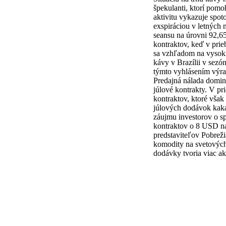
špekulanti, ktorí pom
aktivitu vykazuje spot
exspiráciou v letných 
seansu na úrovni 92,65
kontraktov, keď v pri
sa vzhľadom na vysokú
kávy v Brazílii v sez
týmto vyhlásením výra
Predajná nálada domin
júlové kontrakty. V pr
kontraktov, ktoré vša
júlových dodávok kaka
záujmu investorov o s
kontraktov o 8 USD na
predstaviteľov Pobreži
komodity na svetových
dodávky tvoria viac 