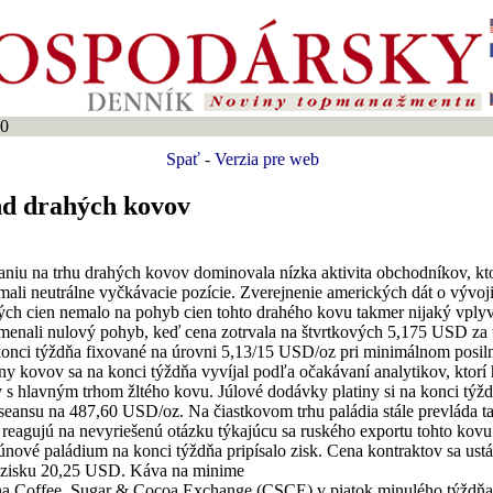
00
Spať
-
Verzia pre web
nd drahých kovov
iu na trhu drahých kovov dominovala nízka aktivita obchodníkov, ktorí
mali neutrálne vyčkávacie pozície. Zverejnenie amerických dát o vývoji
ých cien nemalo na pohyb cien tohto drahého kovu takmer nijaký vpl
namenali nulový pohyb, keď cena zotrvala na štvrtkových 5,175 USD za 
konci týždňa fixované na úrovni 5,13/15 USD/oz pri minimálnom posiln
ny kovov sa na konci týždňa vyvíjal podľa očakávaní analytikov, ktorí
 s hlavným trhom žltého kovu. Júlové dodávky platiny si na konci týždň
seansu na 487,60 USD/oz. Na čiastkovom trhu paládia stále prevláda ta
k reagujú na nevyriešenú otázku týkajúcu sa ruského exportu tohto kov
 júnové paládium na konci týždňa pripísalo zisk. Cena kontraktov sa ustá
zisku 20,25 USD. Káva na minime
 na Coffee, Sugar & Cocoa Exchange (CSCE) v piatok minulého týždňa 