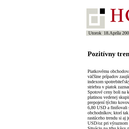
Utorok 18.Apríla 20
Pozitívny tre
Piatkovému obchodovan
väčšine prípadov zaují
indexom spotrebiteľsk
striebra v piatok zaz
Spotové ceny boli na 
platinou vedenej skupi
prepojení týchto kovov
6,80 USD a finišovali 
obchodníkov, ktorí ta
rastúceho trendu si aj
USD/oz pri výraznom 
Situáciu na trhu kávy