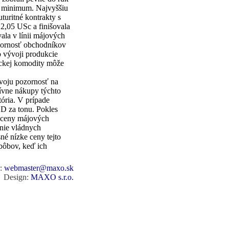
é minimum. Najvyššiu
turitné kontrakty s
 2,05 USc a finišovala
ala v línii májových
ozornosť obchodníkov
 vývoji produkcie
tickej komodity môže
voju pozornosť na
tívne nákupy týchto
ória. V prípade
SD za tonu. Pokles
i ceny májových
nie vládnych
né nízke ceny tejto
bôbov, keď ich
r:
webmaster@maxo.sk
Design:
MAXO s.r.o.