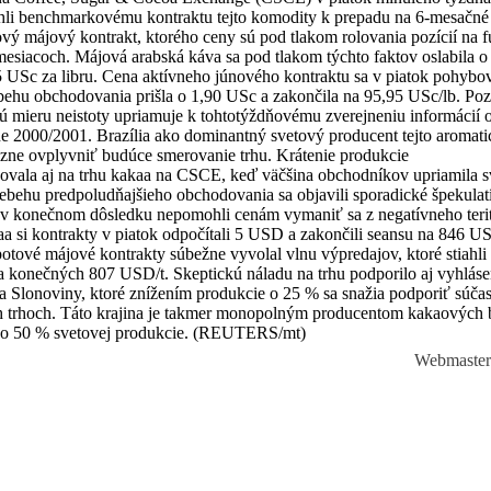
ohli benchmarkovému kontraktu tejto komodity k prepadu na 6-mesačn
ový májový kontrakt, ktorého ceny sú pod tlakom rolovania pozícií na fu
mesiacoch. Májová arabská káva sa pod tlakom týchto faktov oslabila o
 USc za libru. Cena aktívneho júnového kontraktu sa v piatok pohybov
ebehu obchodovania prišla o 1,90 USc a zakončila na 95,95 USc/lb. P
 mieru neistoty upriamuje k tohtotýždňovému zverejneniu informácií o
óne 2000/2001. Brazília ako dominantný svetový producent tejto aroma
zne ovplyvniť budúce smerovanie trhu. Krátenie produkcie
ovala aj na trhu kakaa na CSCE, keď väčšina obchodníkov upriamila s
iebehu predpoludňajšieho obchodovania sa objavili sporadické špekula
k v konečnom dôsledku nepomohli cenám vymaniť sa z negatívneho terit
a si kontrakty v piatok odpočítali 5 USD a zakončili seansu na 846 U
potové májové kontrakty súbežne vyvolal vlnu výpredajov, ktoré stiahl
 konečných 807 USD/t. Skeptickú náladu na trhu podporilo aj vyhláse
a Slonoviny, ktoré znížením produkcie o 25 % sa snažia podporiť súčas
 trhoch. Táto krajina je takmer monopolným producentom kakaových 
ako 50 % svetovej produkcie. (REUTERS/mt)
Webmaste