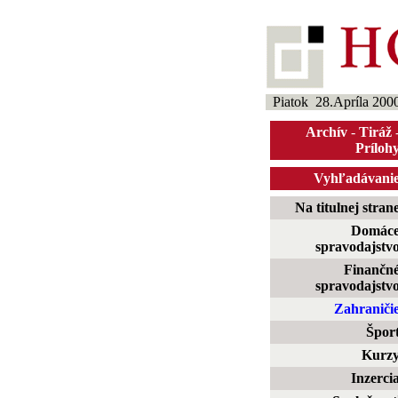
Piatok 28.Apríla 200
Archív
-
Tiráž
Príloh
Vyhľadávani
Na titulnej stran
Domác
spravodajstv
Finančn
spravodajstv
Zahraniči
Špor
Kurz
Inzerci