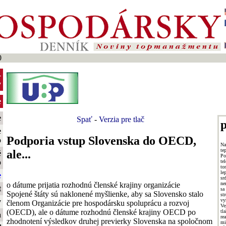
0
-
y
e
e
Spať
-
Verzia pre tlač
p
e
Podporia vstup Slovenska do OECD,
o
Na
te
ale...
é
Po
o
te
to
le
e
sr
o dátume prijatia rozhodnú členské krajiny organizácie
ne
t
sa
Spojené štáty sú naklonené myšlienke, aby sa Slovensko stalo
st
v
y
členom Organizácie pre hospodársku spoluprácu a rozvoj
Ve
(OECD), ale o dátume rozhodnú členské krajiny OECD po
tl
a
re
zhodnotení výsledkov druhej previerky Slovenska na spoločnom
mi