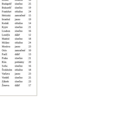
Budapešť
slnečno
25
Bukurešť
slnečno
19
Frankfurt
oblačno
24
Helsinki
zamračené
15
Istanbul
jasno
19
Kodaň
oblačno
14
Kyjev
slnečno
21
Lisabon
slnečno
16
Londýn
dážď
12
Madrid
slnečno
18
Miláno
oblačno
24
Moskva
jasno
23
Oslo
zamračené
10
Paríž
dážď
13
Praha
slnečno
21
Rím
prehánky
20
Sofia
slnečno
16
Štokholm
oblačno
18
Varšava
jasno
23
Viedeň
slnečno
25
Záhreb
slnečno
23
Ženeva
dážď
17