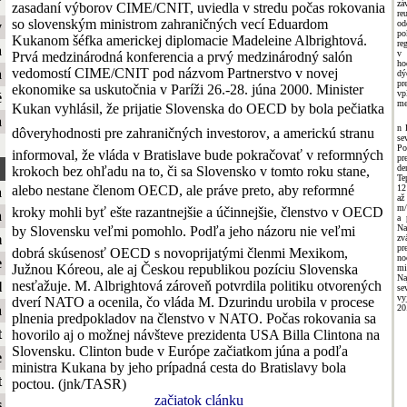
ť
zá
zasadaní výborov CIME/CNIT, uviedla v stredu počas rokovania
re
so slovenským ministrom zahraničných vecí Eduardom
o
y
p
Kukanom šéfka americkej diplomacie Madeleine Albrightová.
re
a
v 
Prvá medzinárodná konferencia a prvý medzinárodný salón
ho
vedomostí CIME/CNIT pod názvom Partnerstvo v novej
a
dý
pr
ekonomike sa uskutočnia v Paríži 26.-28. júna 2000. Minister
v
é
me
Kukan vyhlásil, že prijatie Slovenska do OECD by bola pečiatka
a
n 
dôveryhodnosti pre zahraničných investorov, a americkú stranu
se
Po
informoval, že vláda v Bratislave bude pokračovať v reformných
pr
de
krokoch bez ohľadu na to, či sa Slovensko v tomto roku stane,
Te
alebo nestane členom OECD, ale práve preto, aby reformné
12
a
až
m/
kroky mohli byť ešte razantnejšie a účinnejšie, členstvo v OECD
a
a 
Na
by Slovensku veľmi pomohlo. Podľa jeho názoru nie veľmi
m
zv
pr
dobrá skúsenosť OECD s novoprijatými členmi Mexikom,
no
e
Južnou Kóreou, ale aj Českou republikou pozíciu Slovenska
m
Na
nesťažuje. M. Albrightová zároveň potvrdila politiku otvorených
l
se
vy
dverí NATO a ocenila, čo vláda M. Dzurindu urobila v procese
20
a
plnenia predpokladov na členstvo v NATO. Počas rokovania sa
t
hovorilo aj o možnej návšteve prezidenta USA Billa Clintona na
Slovensku. Clinton bude v Európe začiatkom júna a podľa
e
ministra Kukana by jeho prípadná cesta do Bratislavy bola
t
poctou. (jnk/TASR)
začiatok clánku
s