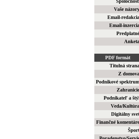
Spoločnos
Vaše názor
Email-redakci
Email-inzerci
Predplatn
Anket
PDF formát
Titulná stran
Z domov
Podnikové spektru
Zahranici
Podnikateľ a štý
Veda/Kultúr
Digitálny sve
Finančné komentár
Špor
Poradenstvo/Servi