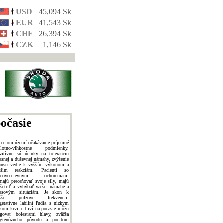
USD
45,094 Sk
EUR
41,543 Sk
CHF
26,394 Sk
CZK
1,146 Sk
očasie
 celom území očakávame príjemné
plotno-vlhkostné podmienky.
zitívne sú účinky na toleranciu
lesnej a duševnej námahy, zvýšenie
nusu vedie k vyšším výkonom a
pším reakciám. Pacienti so
dcovo-cievnymi ochoreniami
majú preceňovať svoje sily, majú
 šetriť a vyhýbať väčšej námahe a
resovým situáciám. Je skon k
yššej pulzovej frekvencii.
getatívne labilní ľudia s nízkym
akom krvi, citliví na počasie môžu
agovať bolesťami hlavy, zväčša
grenózneho pôvodu a pocitom