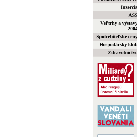
Inzerci
AS
Veľtrhy a výstav
200
Spotrebiteľské cen
Hospodársky klu
Zdravotníctv