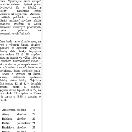
vratu. Výraznejšie môžu ustúpiť
umatické ťažkosti. Spánok počas
ddychových fáz je hlboký a
okojný - napomáha lepšiu
generáciu síl organizmu. Miestami
nižších polohách v ranných
dinách možnosť zvýšenej záťaže
chacieho systému. n Zajtra
etrvávanie uvedených priaznivých
plyvov počasia na
teosenzitívnych ľudí.(zč)
Dnes bude jasno až polojasno, na
vere a východe časom oblačno.
poludní sa ojedinele vyskytnú
ehánky alebo búrky. Najvyššia
nná teplota 22 až 26 stupňov.
plota na horách vo výške 1500 m
 stupňov. Juhovýchodný vietor 1
 4, cez deň na juhozápade okolo 7
s. n V sobotu a nedeľu bude jasno
polojasno. Zrána ojedinele hmla.
 severe a východe pri časom
äčšenej oblačnosti ojedinelé
ehánky alebo búrky. Najnižšia
čná teplota 12 až 8, v dolinách
iestami okolo 6 stupňov.
jvyššia denná teplota 23 až 27, na
vere okolo 21 stupňov. n Slnko
jde zajtra o 5.38 a zapadne o
.01 h.
Amsterdam
oblačno
18
Atény
slnečno
22
Belehrad
slnečno
23
Berlín
polooblačno
21
Bratislava
slnečno
25
Brusel
oblačno
18