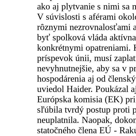
ako aj plytvanie s nimi sa
V súvislosti s aférami oko
rôznymi nezrovnalosťami a
byť spolková vláda aktívna
konkrétnymi opatreniami. 
príspevok únii, musí zaplat
nevyhnutnejšie, aby sa v p
hospodárenia aj od členskýc
uviedol Haider. Poukázal a
Európska komisia (EK) pri
sľúbila tvrdý postup proti
neuplatnila. Naopak, dokon
statočného člena EÚ - Rakú