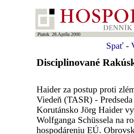
Piatok 28.Apríla 2000
Spať
-
Disciplinované Rakús
Haider za postup proti zl
Viedeň (TASR) - Predseda 
Korutánsko Jörg Haider vy
Wolfganga Schüssela na ro
hospodáreniu EÚ. Obrovsk