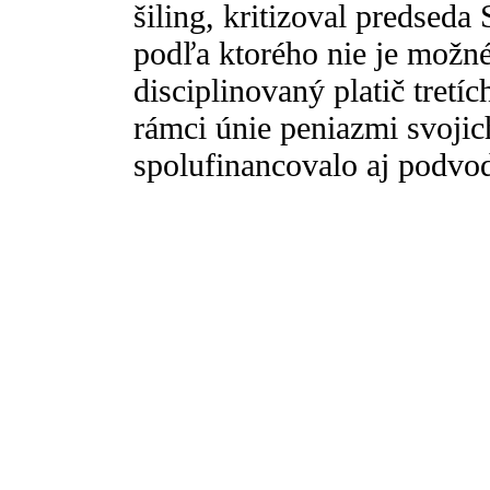
šiling, kritizoval predsed
podľa ktorého nie je možn
disciplinovaný platič tretí
rámci únie peniazmi svoji
spolufinancovalo aj podvo