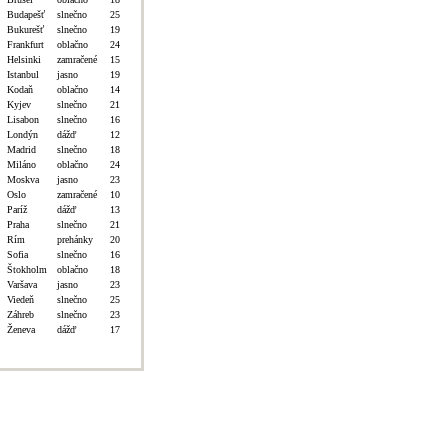
Budapešť
slnečno
25
Bukurešť
slnečno
19
Frankfurt
oblačno
24
Helsinki
zamračené
15
Istanbul
jasno
19
Kodaň
oblačno
14
Kyjev
slnečno
21
Lisabon
slnečno
16
Londýn
dážď
12
Madrid
slnečno
18
Miláno
oblačno
24
Moskva
jasno
23
Oslo
zamračené
10
Paríž
dážď
13
Praha
slnečno
21
Rím
prehánky
20
Sofia
slnečno
16
Štokholm
oblačno
18
Varšava
jasno
23
Viedeň
slnečno
25
Záhreb
slnečno
23
Ženeva
dážď
17