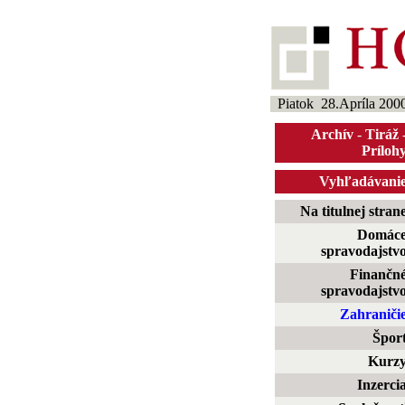
Piatok 28.Apríla 200
Archív
-
Tiráž
Príloh
Vyhľadávani
Na titulnej stran
Domác
spravodajstv
Finančn
spravodajstv
Zahraniči
Špor
Kurz
Inzerci