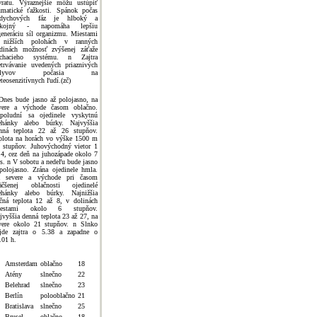
vratu. Výraznejšie môžu ustúpiť
umatické ťažkosti. Spánok počas
ddychových fáz je hlboký a
okojný - napomáha lepšiu
generáciu síl organizmu. Miestami
nižších polohách v ranných
dinách možnosť zvýšenej záťaže
chacieho systému. n Zajtra
etrvávanie uvedených priaznivých
plyvov počasia na
teosenzitívnych ľudí.(zč)
Dnes bude jasno až polojasno, na
vere a východe časom oblačno.
poludní sa ojedinele vyskytnú
ehánky alebo búrky. Najvyššia
nná teplota 22 až 26 stupňov.
plota na horách vo výške 1500 m
 stupňov. Juhovýchodný vietor 1
 4, cez deň na juhozápade okolo 7
s. n V sobotu a nedeľu bude jasno
polojasno. Zrána ojedinele hmla.
 severe a východe pri časom
äčšenej oblačnosti ojedinelé
ehánky alebo búrky. Najnižšia
čná teplota 12 až 8, v dolinách
iestami okolo 6 stupňov.
jvyššia denná teplota 23 až 27, na
vere okolo 21 stupňov. n Slnko
jde zajtra o 5.38 a zapadne o
.01 h.
Amsterdam
oblačno
18
Atény
slnečno
22
Belehrad
slnečno
23
Berlín
polooblačno
21
Bratislava
slnečno
25
Brusel
oblačno
18