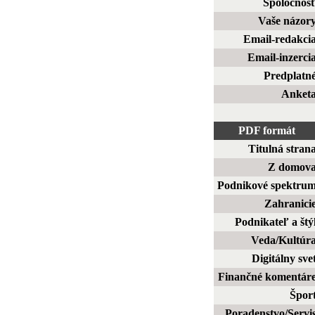
Spoločnos
Vaše názor
Email-redakci
Email-inzerci
Predplatn
Anket
PDF formát
Titulná stran
Z domov
Podnikové spektru
Zahranici
Podnikateľ a štý
Veda/Kultúr
Digitálny sve
Finančné komentár
Špor
Poradenstvo/Servi