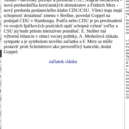
ť
zá
nová predsedníčka kresťanských demokratov a Fridrich Merz -
re
o
y
nový predseda poslaneckého klubu CDU/CSU. Všetci traja majú
p
re
schopnosť dosiahnuť zmenu v Berlíne, povedal Goppel na
a
v 
podujatí CDU v Hamburgu. Podľa neho CDU je po preobsadení
ho
a
dý
vo svojich špičkových pozíciách opäť schopná vyhrať voľby a
pr
v
CSU jej bude pritom intenzívne pomáhať. E. Stoiber má
é
me
výbornú bilanciu v rámci vecnej politiky, A. Merkelová získala
a
sympatie a je symbolom nového začiatku a F. Merz sa môže
n 
se
postaviť proti Schröderovi ako presvedčivý kancelár, dodal
Po
pr
Goppel.
de
Te
12
a
začiatok clánku
až
m/
a
a 
Na
m
zv
pr
no
e
m
Na
l
se
vy
20
a
t
e
t
s