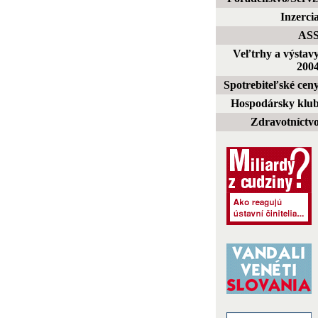
Inzerci
AS
Veľtrhy a výstav
200
Spotrebiteľské cen
Hospodársky klu
Zdravotníctv