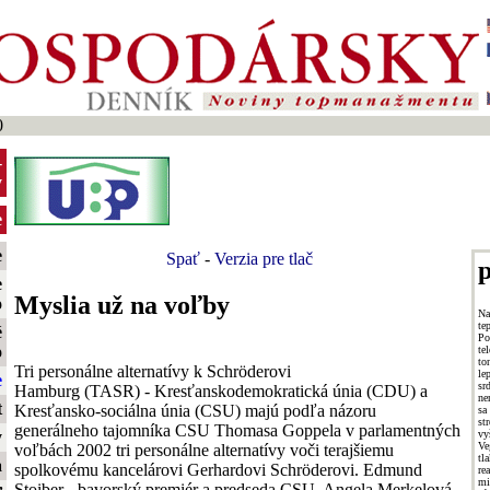
0
-
y
e
e
Spať
-
Verzia pre tlač
p
e
Myslia už na voľby
o
Na
te
é
Po
o
te
to
Tri personálne alternatívy k Schröderovi
le
e
sr
Hamburg (TASR) - Kresťanskodemokratická únia (CDU) a
ne
t
Kresťansko-sociálna únia (CSU) majú podľa názoru
sa
st
generálneho tajomníka CSU Thomasa Goppela v parlamentných
v
y
Ve
voľbách 2002 tri personálne alternatívy voči terajšiemu
tl
a
spolkovému kancelárovi Gerhardovi Schröderovi. Edmund
re
mi
Stoiber - bavorský premiér a predseda CSU, Angela Merkelová -