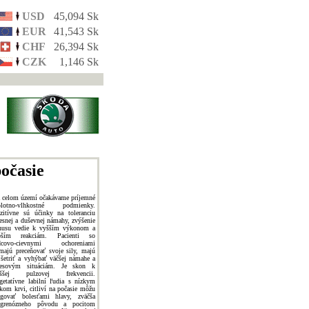
USD
45,094 Sk
EUR
41,543 Sk
CHF
26,394 Sk
CZK
1,146 Sk
očasie
 celom území očakávame príjemné
plotno-vlhkostné podmienky.
zitívne sú účinky na toleranciu
lesnej a duševnej námahy, zvýšenie
nusu vedie k vyšším výkonom a
pším reakciám. Pacienti so
dcovo-cievnymi ochoreniami
majú preceňovať svoje sily, majú
 šetriť a vyhýbať väčšej námahe a
resovým situáciám. Je skon k
yššej pulzovej frekvencii.
getatívne labilní ľudia s nízkym
akom krvi, citliví na počasie môžu
agovať bolesťami hlavy, zväčša
grenózneho pôvodu a pocitom