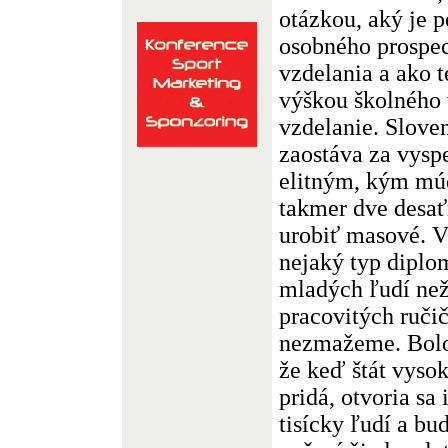
otázkou, aký je 
osobného prospe
vzdelania a ako t
výškou školného
vzdelanie. Slove
zaostáva za vysp
elitným, kým múd
takmer dve desať
urobiť masové. V
nejaký typ diplo
mladých ľudí než
pracovitých ruči
nezmažeme. Bolo 
že keď štát vyso
pridá, otvoria sa
tisícky ľudí a bu