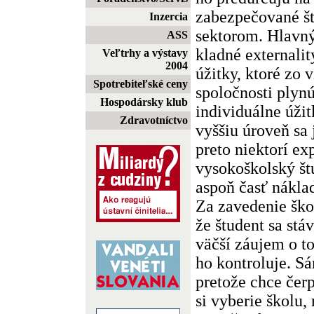
zabezpečované š
Inzercia
sektorom. Hlavn
ASS
kladné externalit
Veľtrhy a výstavy
2004
úžitky, ktoré zo 
Spotrebiteľské ceny
spoločnosti plyn
Hospodársky klub
individuálne úžit
Zdravotníctvo
vyššiu úroveň sa 
preto niektorí ex
vysokoškolský štu
aspoň časť nákla
Za zavedenie ško
že študent sa st
väčší záujem o to
ho kontroluje. Sá
pretože chce čerp
si vyberie školu,