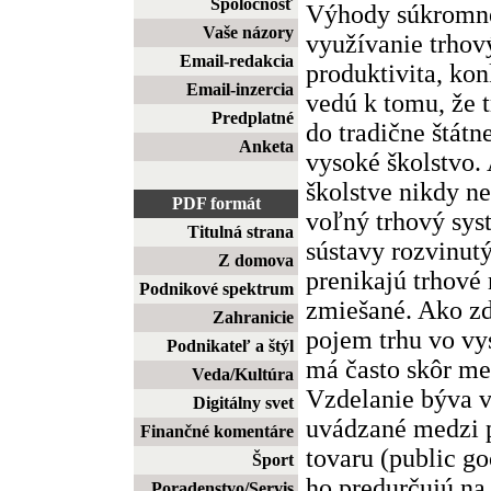
Spoločnosť
Výhody súkromné
Vaše názory
využívanie trhový
Email-redakcia
produktivita, ko
Email-inzercia
vedú k tomu, že t
Predplatné
do tradične štátn
Anketa
vysoké školstvo.
školstve nikdy n
PDF formát
voľný trhový sys
Titulná strana
sústavy rozvinutý
Z domova
prenikajú trhové
Podnikové spektrum
zmiešané. Ako zd
Zahranicie
pojem trhu vo v
Podnikateľ a štýl
má často skôr me
Veda/Kultúra
Vzdelanie býva 
Digitálny svet
uvádzané medzi 
Finančné komentáre
tovaru (public go
Šport
ho predurčujú na 
Poradenstvo/Servis