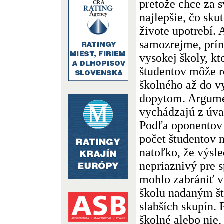
pretože chce za s
najlepšie, čo sk
živote upotrebí. A
samozrejme, prí
vysokej školy, kt
študentov môže 
školného až do v
dopytom. Argume
vychádzajú z úva
Podľa oponentov 
počet študentov 
natoľko, že výsl
nepriaznivý pre 
mohlo zabrániť v
školu nadaným št
slabších skupín. 
školné alebo nie,