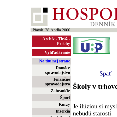
Piatok 28.Apríla 2000
Archív
-
Tiráž
-
Prílohy
Vyhľadávanie
Na titulnej strane
Domáce
Spať
-
spravodajstvo
Finančné
spravodajstvo
Školy v trhov
Zahraničie
Šport
Kurzy
Je ilúziou si mysl
Inzercia
nebudú starosti