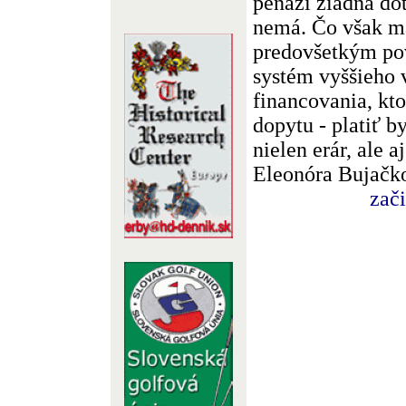
peňazí žiadna do
nemá. Čo však má
predovšetkým pov
systém vyššieho 
financovania, kto
dopytu - platiť 
nielen erár, ale a
Eleonóra Bujačk
zač