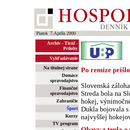
Piatok 7.Apríla 2000
Archív
-
Tiráž
-
Prílohy
Vyhľadávanie
Na titulnej strane
Po remíze prišlo
Domáce
spravodajstvo
Slovenská záloha
Finančné
Streda bola na Sl
spravodajstvo
hokej, výnimočné
Zahraničie
Dukla bojovala s
Šport
najvyššej hokejove
Kurzy
TV program
Obavy z tepla a