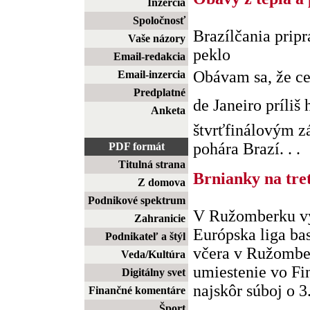
Inzercia
Spoločnosť
Brazílčania pripr
Vaše názory
peklo
Email-redakcia
Obávam sa, že c
Email-inzercia
Predplatné
de Janeiro príliš
Anketa
štvrťfinálovým 
pohára Brazí. . .
PDF formát
Titulná strana
Brnianky na tre
Z domova
Podnikové spektrum
V Ružomberku vy
Zahranicie
Európska liga bas
Podnikateľ a štýl
včera v Ružombe
Veda/Kultúra
umiestenie vo Fi
Digitálny svet
najskôr súboj o 3. 
Finančné komentáre
Šport