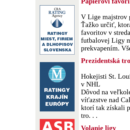
Papieroví favori
V Lige majstrov
Ťažko určiť, ktor
favoritov v stred
futbalovej Ligy 
prekvapením. Vše
Prezidentská tro
Hokejisti St. Lou
v NHL
Dôvod na veľkole
víťazstve nad Cal
ktorí tak získali
tro. . .
Volanie ligy