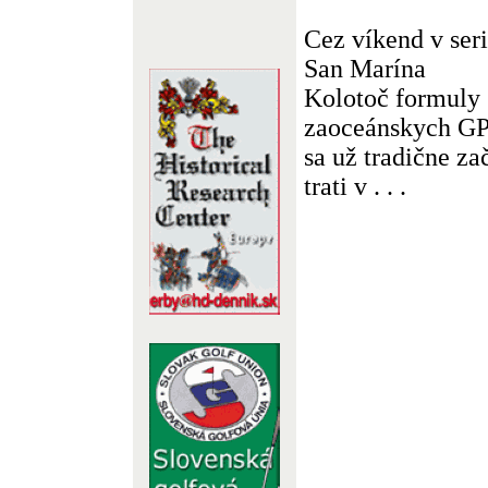
Cez víkend v ser
San Marína
Kolotoč formuly 
zaoceánskych GP 
sa už tradične z
trati v . . .