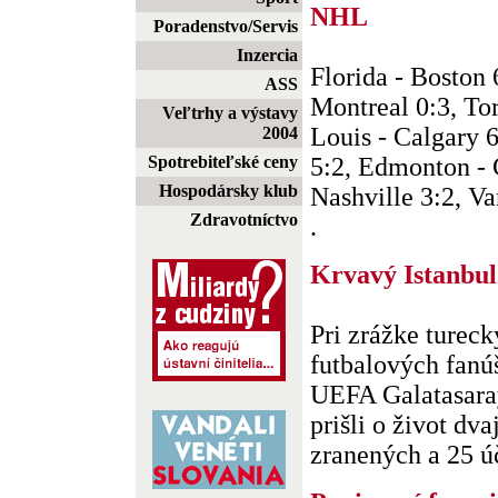
NHL
Poradenstvo/Servis
Inzercia
Florida - Boston
ASS
Montreal 0:3, Tor
Veľtrhy a výstavy
Louis - Calgary 
2004
Spotrebiteľské ceny
5:2, Edmonton - 
Hospodársky klub
Nashville 3:2, Va
Zdravotníctvo
.
Krvavý Istanbul
Pri zrážke tureck
futbalových fanú
UEFA Galatasaray
prišli o život dva
zranených a 25 úč