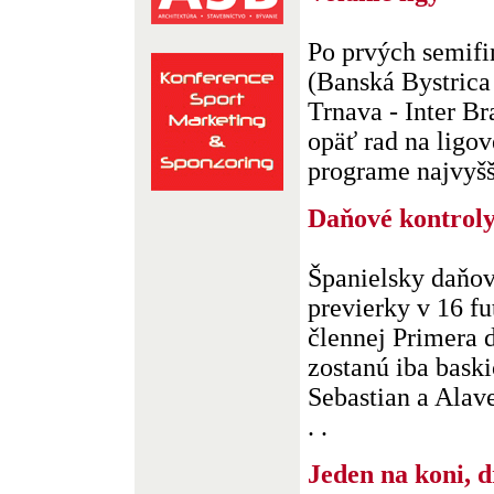
Po prvých semifi
(Banská Bystrica
Trnava - Inter Br
opäť rad na ligov
programe najvyšše
Daňové kontrol
Španielsky daňov
previerky v 16 f
člennej Primera d
zostanú iba bask
Sebastian a Alave
. .
Jeden na koni, 