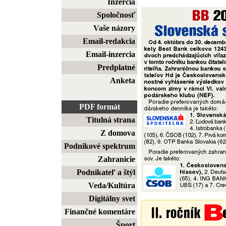
Inzercia
Spoločnosť
Vaše názory
Email-redakcia
Email-inzercia
Predplatné
Anketa
PDF formát
Titulná strana
Z domova
Podnikové spektrum
Zahranicie
Podnikateľ a štýl
Veda/Kultúra
Digitálny svet
Finančné komentáre
Šport