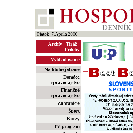
Piatok 7.Apríla 2000
Archív
-
Tiráž
-
Prílohy
Vyhľadávanie
Na titulnej strane
Domáce
spravodajstvo
Finančné
spravodajstvo
Zahraničie
Šport
Kurzy
TV program