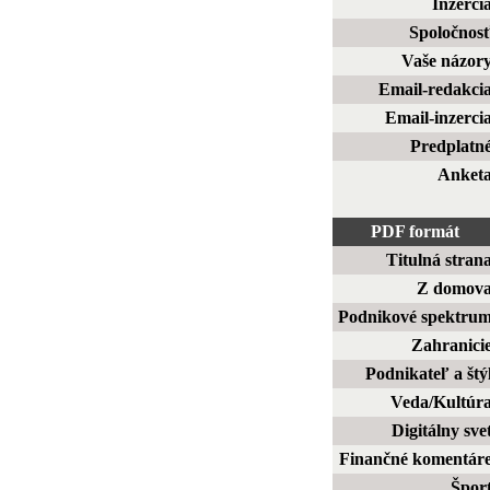
Inzerci
Spoločnos
Vaše názor
Email-redakci
Email-inzerci
Predplatn
Anket
PDF formát
Titulná stran
Z domov
Podnikové spektru
Zahranici
Podnikateľ a štý
Veda/Kultúr
Digitálny sve
Finančné komentár
Špor