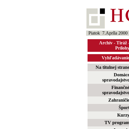
Piatok 7.Apríla 2000
Archív
-
Tiráž
Príloh
Vyhľadávani
Na titulnej stran
Domác
spravodajstv
Finančn
spravodajstv
Zahraniči
Špor
Kurz
TV progra