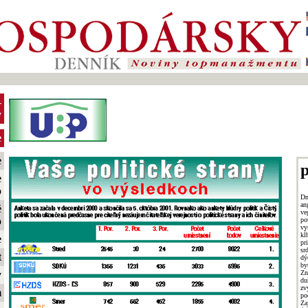
-
y
e
e
p
e
o
Dn
a
é
ve
o
po
vy
kĺ
e
pr
sr
t
dý
by
Zn
y
du
zv
m
po
Za