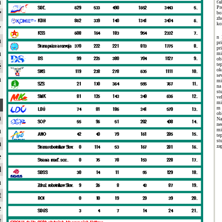
a
ťa
Pr
bo
ť
zh
ko
y
n 
a
pr
pr
a
mi
ob
te
é
ok
se
a
mi
na
st
ve
mi
m 
ob
a
Na
n
a
mi
te
st
m
za
e
l
a
t
e
t