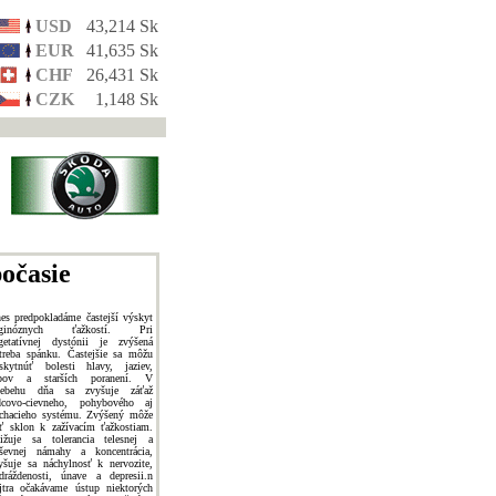
USD
43,214 Sk
EUR
41,635 Sk
CHF
26,431 Sk
CZK
1,148 Sk
očasie
es predpokladáme častejší výskyt
nginóznych ťažkostí. Pri
getatívnej dystónii je zvýšená
treba spánku. Častejšie sa môžu
skytnúť bolesti hlavy, jaziev,
bov a starších poranení. V
iebehu dňa sa zvyšuje záťaž
dcovo-cievneho, pohybového aj
chacieho systému. Zvýšený môže
ť sklon k zažívacím ťažkostiam.
ižuje sa tolerancia telesnej a
ševnej námahy a koncentrácia,
yšuje sa náchylnosť k nervozite,
dráždenosti, únave a depresii.n
jtra očakávame ústup niektorých