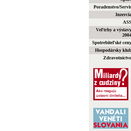
Poradenstvo/Servi
Inzerci
AS
Veľtrhy a výstav
200
Spotrebiteľské cen
Hospodársky klu
Zdravotníctv