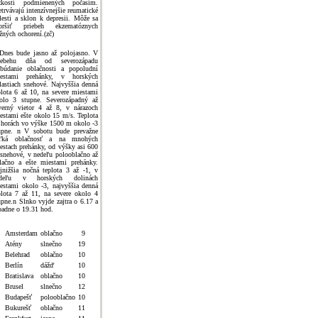
žkostí podmienených počasím.
etrvávajú intenzívnejšie reumatické
lesti a sklon k depresii. Môže sa
oršiť priebeh ekzematóznych
žných ochorení.(zč)
Dnes bude jasno až polojasno. V
iebehu dňa od severozápadu
ibúdanie oblačnosti a popoludní
estami prehánky, v horských
lastiach snehové. Najvyššia denná
plota 6 až 10, na severe miestami
olo 3 stupne. Severozápadný až
verný vietor 4 až 8, v nárazoch
estami ešte okolo 15 m/s. Teplota
 horách vo výške 1500 m okolo -3
upne. n V sobotu bude prevažne
ľká oblačnosť a na mnohých
estach prehánky, od výšky asi 600
snehové, v nedeľu polooblačno až
lačno a ešte miestami prehánky.
jnižšia nočná teplota 3 až -1, v
edeľu v horských dolinách
estami okolo -3, najvyššia denná
plota 7 až 11, na severe okolo 4
upne.n Slnko vyjde zajtra o 6.17 a
padne o 19.31 hod.
Amsterdam
oblačno
9
Atény
slnečno
19
Belehrad
oblačno
10
Berlín
dážď
10
Bratislava
oblačno
10
Brusel
slnečno
12
Budapešť
polooblačno
10
Bukurešť
oblačno
11