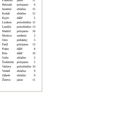
Frankfurt
jasno
11
Helsinki
polojasno
6
Istanbul
oblačno
15
Kodaň
oblačno
12
Kyjev
dážď
5
Lisabon
polooblačno
15
Londýn
polooblačno
13
Madrid
polojasno
16
Moskva
sneženie
2
Oslo
prehánky
5
Paríž
polojasno
13
Praha
dážď
8
Rím
dážď
16
Sofia
oblačno
5
Štokholm
polojasno
5
Varšava
polooblačno
10
Viedeň
oblačno
9
Záhreb
oblačno
9
Ženeva
jasno
11