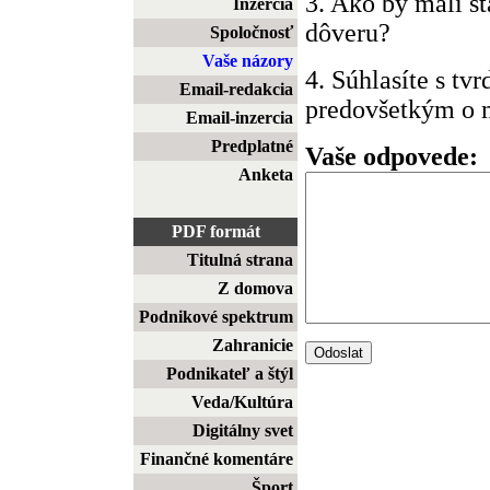
3. Ako by mali š
Inzercia
dôveru?
Spoločnosť
Vaše názory
4. Súhlasíte s tv
Email-redakcia
predovšetkým o m
Email-inzercia
Predplatné
Vaše odpovede:
Anketa
PDF formát
Titulná strana
Z domova
Podnikové spektrum
Zahranicie
Podnikateľ a štýl
Veda/Kultúra
Digitálny svet
Finančné komentáre
Šport