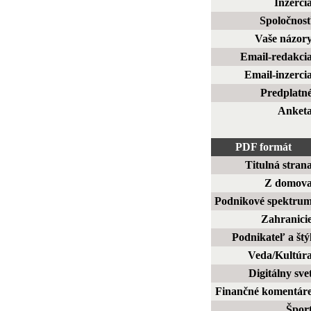
Inzerci
Spoločnos
Vaše názor
Email-redakci
Email-inzerci
Predplatn
Anket
PDF formát
Titulná stran
Z domov
Podnikové spektru
Zahranici
Podnikateľ a štý
Veda/Kultúr
Digitálny sve
Finančné komentár
Špor