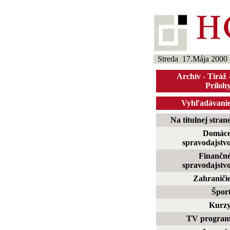
Streda 17.Mája 2000
Archív
-
Tiráž
Príloh
Vyhľadávani
Na titulnej stran
Domác
spravodajstv
Finančn
spravodajstv
Zahraniči
Špor
Kurz
TV progra