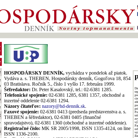
-
y
e
e
HOSPODÁRSKY DENNÍK,
vychádza v pondelok až piatok.
p
Vydáva a. s. THEBEN, Hospodársky denník, Gogoľova 18, 854
e
03 Bratislava. Ročník 5., číslo 1 vyšlo 17. februára 1999.
o
Dn
Šéfredaktor:
Dr. Peter Kasalovský, tel.: 02-6381 1285.
te
é
Telefonické spojenie:
02-6381 1285, 6381 1357, obchodné a
po
o
ci
inzertné oddelenie 02-6381 1294.
zd
po
Názory čitateľov:
nazory@hd-dennik.sk
.
e
pr
Faxové spojenie:
02-6381 0413 (predseda predstavenstva a. s.
Po
t
te
THEBEN a šéfredaktor), 02-6381 0405 (finančné
zv
spravodajstvo), 02-6381 1360 (obchodné a inzertné oddelenie).
v
y
Pa
Registračné číslo:
MK SR 2005/1998, ISSN 1335-4124, on line
oc
m
v
ISSN 1336-2100.
ži