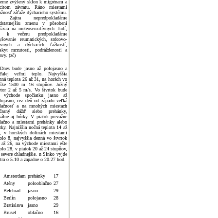
erne zvýšený sklon k migrénam a
citom závratu. Ráno miestami
žnosť záťaže dýchacieho systému.
 Zajtra nepredpokladáme
dstatnejšiu zmenu v pôsobení
časia na meteosenzitívnych ľudí,
ž k večeru predpokladáme
yšovanie reumatických, srdcovo-
evnych a dýchacích ťažkostí,
skyt mrzutosti, podráždenosti a
avy. (zč)
Dnes bude jasno až polojasno a
ďalej veľmi teplo. Najvyššia
nná teplota 26 až 31, na horách vo
ške 1500 m 16 stupňov. Južný
etor 2 až 5 m/s. Vo štvrtok bude
 východe spočiatku jasno až
lojasno, cez deň od západu veľká
lačnosť a na mnohých miestach
časný dážď alebo prehánky,
kálne aj búrky. V piatok prevažne
lačno a miestami prehánky alebo
rky. Najnižšia nočná teplota 14 až
, v horských dolinách miestami
olo 8, najvyššia denná vo štvrtok
 až 26, na východe miestami ešte
olo 28, v piatok 20 až 24 stupňov,
 severe chladnejšie. n Slnko vyjde
jtra o 5.10 a zapadne o 20.27 hod.
Amsterdam
prehánky
17
Atény
polooblačno
27
Belehrad
jasno
29
Berlín
polojasno
28
Bratislava
jasno
29
Brusel
oblačno
16