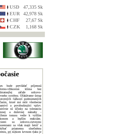
USD
47,335 Sk
EUR
42,978 Sk
CHF
27,67 Sk
CZK
1,168 Sk
očasie
es bude prevládať príjemná
plotno-vlhkostná klíma bez
dstatnejšej záťaže srdcovo-
evneho systému. Očakávame ústup
ravotných ťažkostí podmienených
časím, ktoré má skôr všeobecne
iaznivý a povzbudzujúci vplyv.
zitívne sú účinky na toleranciu
lesnej a duševnej námahy -
ýšenie tonusu vedie k vyšším
ýkonom a lepším reakciám.
cienti so srdcovo-cievnymi
horeniami sa však majú šetriť a
yhýbať priamemu slnečnému
areniu, pri nízkom krvnom tlaku je