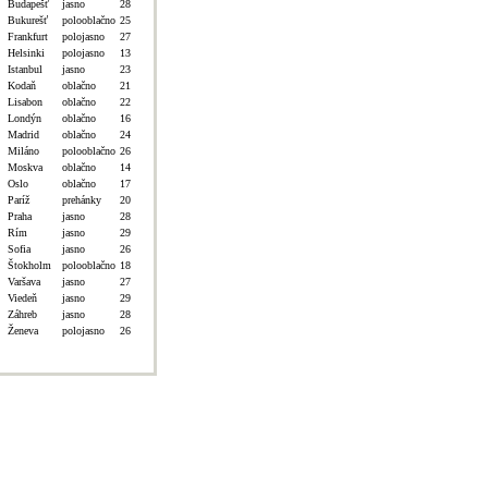
Budapešť
jasno
28
Bukurešť
polooblačno
25
Frankfurt
polojasno
27
Helsinki
polojasno
13
Istanbul
jasno
23
Kodaň
oblačno
21
Lisabon
oblačno
22
Londýn
oblačno
16
Madrid
oblačno
24
Miláno
polooblačno
26
Moskva
oblačno
14
Oslo
oblačno
17
Paríž
prehánky
20
Praha
jasno
28
Rím
jasno
29
Sofia
jasno
26
Štokholm
polooblačno
18
Varšava
jasno
27
Viedeň
jasno
29
Záhreb
jasno
28
Ženeva
polojasno
26