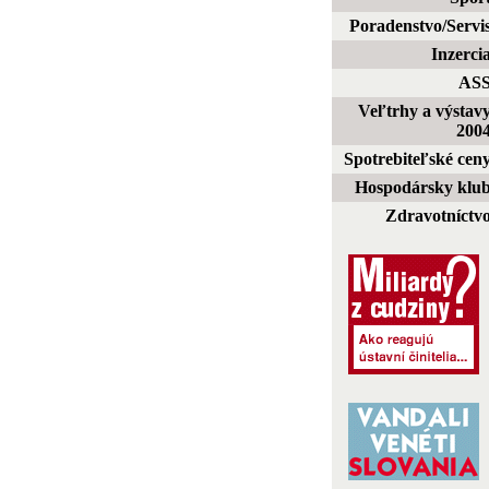
Poradenstvo/Servi
Inzerci
AS
Veľtrhy a výstav
200
Spotrebiteľské cen
Hospodársky klu
Zdravotníctv