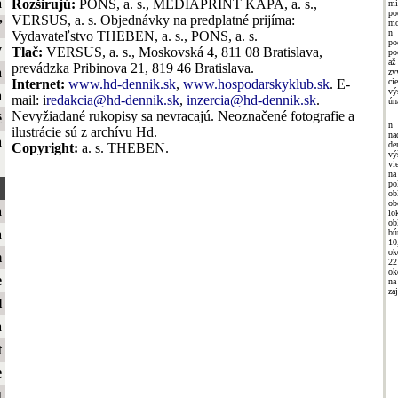
a
Rozširujú:
PONS, a. s., MEDIAPRINT KAPA, a. s.,
mi
po
VERSUS, a. s. Objednávky na predplatné prijíma:
mo
ť
n
Vydavateľstvo THEBEN, a. s., PONS, a. s.
po
y
Tlač:
VERSUS, a. s., Moskovská 4, 811 08 Bratislava,
po
a
prevádzka Pribinova 21, 819 46 Bratislava.
a
zv
ci
Internet:
www.hd-dennik.sk
,
www.hospodarskyklub.sk
. E-
vý
a
mail: i
redakcia@hd-dennik.sk
,
inzercia@hd-dennik.sk
.
ún
Nevyžiadané rukopisy sa nevracajú. Neoznačené fotografie a
é
n 
ilustrácie sú z archívu Hd.
na
a
de
Copyright:
a. s. THEBEN.
vý
vi
na
po
ob
ob
a
lo
ob
a
bú
10
ok
m
22
ok
e
na
za
l
a
t
e
t