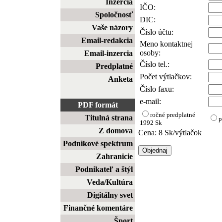
Inzercia
IČO:
Spoločnosť
DIC:
Vaše názory
Číslo účtu:
Email-redakcia
Meno kontaktnej
osoby:
Email-inzercia
Číslo tel.:
Predplatné
Počet výtlačkov:
Anketa
Číslo faxu:
e-mail:
PDF formát
ročné predplatné
Titulná strana
p
1992 Sk
Z domova
Cena: 8 Sk/výtlačok
Podnikové spektrum
Zahranicie
Podnikateľ a štýl
Veda/Kultúra
Digitálny svet
Finančné komentáre
Šport