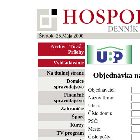
Štvrtok 25.Mája 2000
Archív
-
Tiráž
-
Prílohy
Vyhľadávanie
Na titulnej strane
Objednávka n
Domáce
spravodajstvo
Objednávateľ:
Finančné
Názov firmy:
spravodajstvo
Ulica:
Zahraničie
Číslo domu:
Šport
PSČ:
Kurzy
Mesto:
TV program
Číslo pošty: