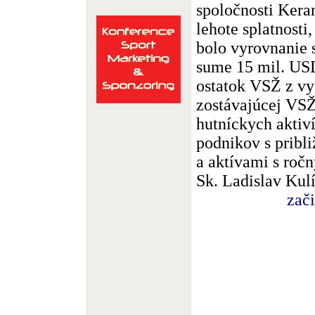
spoločnosti Kera
lehote splatnosti
bolo vyrovnanie 
sume 15 mil. USD
ostatok VSŽ z v
zostávajúcej VSŽ,
hutníckych aktiví
podnikov s pribl
a aktívami s roč
Sk. Ladislav Kul
zač