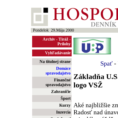
Pondelok 29.Mája 2000
Archív
-
Tiráž
-
Prílohy
Vyhľadávanie
Na titulnej strane
Spať
-
Domáce
spravodajstvo
Základňa U.S.
Finančné
logo VSŽ
spravodajstvo
Zahraničie
Šport
Aké najbližšie z
Kurzy
Radosť nad únav
Inzercia