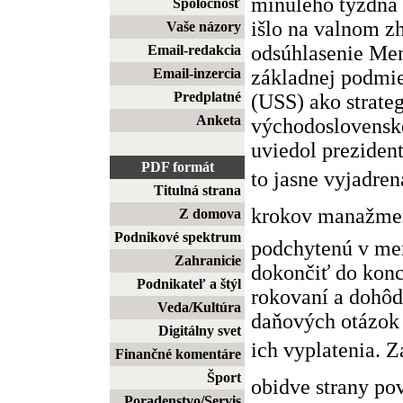
minulého týždňa 
Spoločnosť
išlo na valnom z
Vaše názory
odsúhlasenie Me
Email-redakcia
základnej podmie
Email-inzercia
Predplatné
(USS) ako strate
Anketa
východoslovenske
uviedol prezident
PDF formát
to jasne vyjadre
Titulná strana
krokov manažment
Z domova
Podnikové spektrum
podchytenú v me
Zahranicie
dokončiť do konc
Podnikateľ a štýl
rokovaní a dohôd
Veda/Kultúra
daňových otázok 
Digitálny svet
ich vyplatenia. 
Finančné komentáre
Šport
obidve strany po
Poradenstvo/Servis