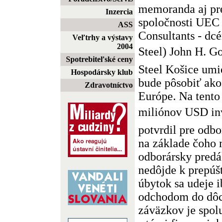
memoranda aj pr
Inzercia
spoločnosti UEC
ASS
Consultants - dcé
Veľtrhy a výstavy
2004
Steel) John H. Go
Spotrebiteľské ceny
Steel Košice umie
Hospodársky klub
bude pôsobiť ako
Zdravotníctvo
Európe. Na tento
miliónov USD inv
potvrdil pre odbo
na základe čoho
odborársky predá
nedôjde k prepúš
úbytok sa udeje 
odchodom do dôc
záväzkov je spol