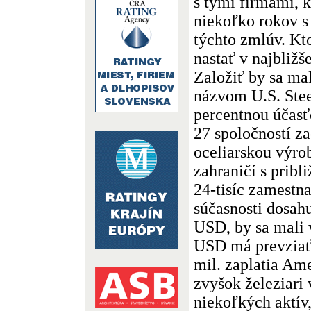
s tými firmami, 
niekoľko rokov s
týchto zmlúv. Kt
nastať v najbliž
Založiť by sa ma
názvom U.S. Stee
percentnou účasť
27 spoločností za
oceliarskou výrob
zahraničí s pribl
24-tisíc zamestna
súčasnosti dosah
USD, by sa mali 
USD má prevziať 
mil. zaplatia Ame
zvyšok železiari 
niekoľkých aktív