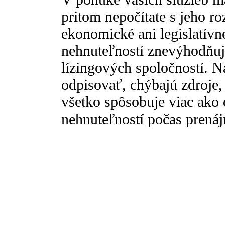
pritom nepočítate s jeho r
ekonomické ani legislatívn
nehnuteľností znevýhodňujú
lízingových spoločností. 
odpisovať, chýbajú zdroje, 
všetko spôsobuje viac ako
nehnuteľností počas prená