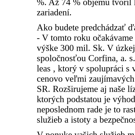
%. Až 74 % objemu tvoril l
zariadení.
Ako budete predchádzať ď
- V tomto roku očakávame
výške 300 mil. Sk. V úzkej
spoločnosťou Corfina, a. s
leas , ktorý v spolupráci 
cenovo veľmi zaujímavých 
SR. Rozširujeme aj naše lí
ktorých podstatou je výhod
neposlednom rade je to ras
služieb a istoty a bezpečno
V ponuke vašich služieb mát