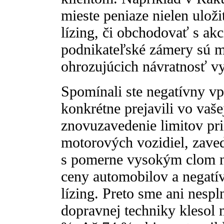
mieste peniaze nielen uloži
lízing, či obchodovať s ak
podnikateľské zámery sú m
ohrozujúcich návratnosť v
Spomínali ste negatívny vp
konkrétne prejavili vo vaše
znovuzavedenie limitov pr
motorových vozidiel, zaved
s pomerne vysokým clom na
ceny automobilov a negatív
lízing. Preto sme ani nespl
dopravnej techniky klesol