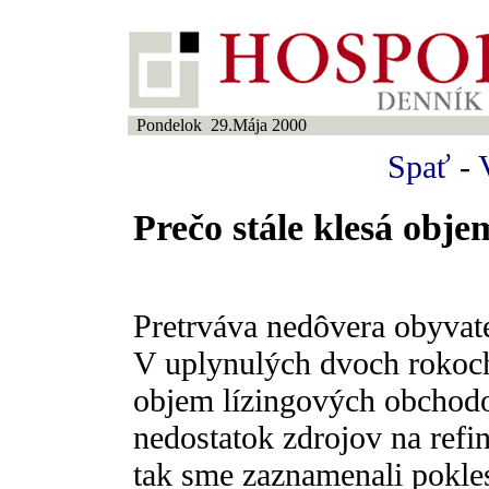
Pondelok 29.Mája 2000
Spať
-
Prečo stále klesá obje
Pretrváva nedôvera obyvat
V uplynulých dvoch rokoch
objem lízingových obchodo
nedostatok zdrojov na refi
tak sme zaznamenali pokle