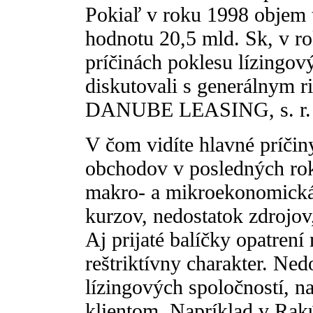
Pokiaľ v roku 1998 objem 
hodnotu 20,5 mld. Sk, v r
príčinách poklesu lízing
diskutovali s generálnym r
DANUBE LEASING, s. r. o
V čom vidíte hlavné príčin
obchodov v posledných rok
makro- a mikroekonomická 
kurzov, nedostatok zdrojov
Aj prijaté balíčky opatren
reštriktívny charakter. Ned
lízingových spoločností, n
klientom. Napríklad v Rak