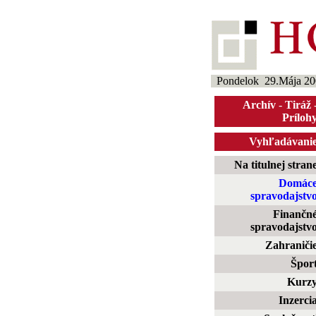
Pondelok 29.Mája 20
Archív
-
Tiráž
Príloh
Vyhľadávani
Na titulnej stran
Domác
spravodajstv
Finančn
spravodajstv
Zahraniči
Špor
Kurz
Inzerci