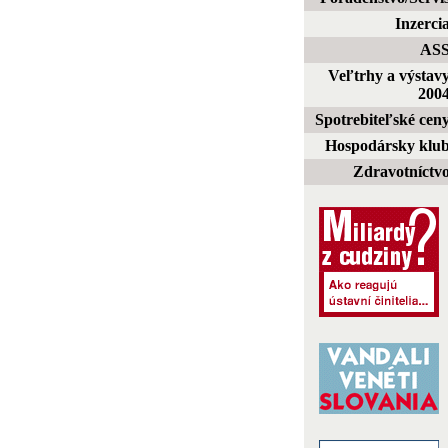
Inzerci
AS
Veľtrhy a výstav
200
Spotrebiteľské cen
Hospodársky klu
Zdravotníctv