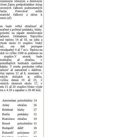
príjemným telesným a duševným
citom.Zajtra predpokladáme ústup
ravotných ťažkosti podmienených
očasím. Pretrvávať môžu
umatické ťažkosti a sklon k
presii.(zč)
es bude veľká oblačnosť až
mračené a početné prehánky, búrky.
poludní na západe zmenšovanie
lačnosti. Ochladenie. Najvyššia
nná teplota 14 až 18, na juhu a
chode okolo 21 stupňov. Slabý
užný, cez deň postupne
verozápadný 4 až 7 m/s. Teplota na
rách vo výške 1500 m poklesne na
 stupňov.V utorok bude
olooblačno až oblačno, v
poludňajších hodinách ojedinele
ehánky. V stredu prechodne veľká
lačnosť až zamračené s dažďom.
čná teplota 12 až 8, miestami v
rských dolinách aj nižšia,
ajvyššia denná 19 až 23, v
verných okresoch okolo 17, v
redu 15 až 20 stupňov.Slnko vyjde
jtra o 4.59 a zapadne o 20.40 hod.
Amsterdam
polooblačno
14
Atény
oblačno
26
Belehrad
búrky
27
Berlín
prehánky
15
Bratislava
oblačno
19
Brusel
polooblačno
15
Budapešť
dážď
18
Bukurešť
polojasno
27