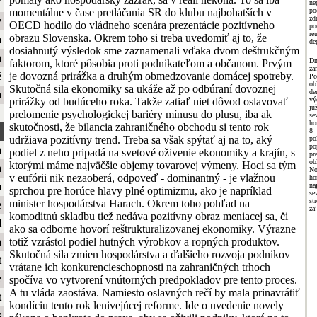
ť
ne
momentálne v čase pretláčania SR do klubu najbohatších v
po
zd
y
OECD hodilo do vládneho scenára prezentácie pozitívneho
p
re
obrazu Slovenska. Okrem toho si treba uvedomiť aj to, že
a
de
dosiahnutý výsledok sme zaznamenali vďaka dvom deštrukčným
a
Dn
faktorom, ktoré pôsobia proti podnikateľom a občanom. Prvým
za
je dovozná prirážka a druhým obmedzovanie domácej spotreby.
é
Po
ob
Skutočná sila ekonomiky sa ukáže až po odbúraní dovoznej
de
a
prirážky od budúceho roka. Takže zatiaľ niet dôvod oslavovať
vý
j
prelomenie psychologickej bariéry mínusu do plusu, iba ak
se
ho
skutočnosti, že bilancia zahraničného obchodu si tento rok
8
udržiava pozitívny trend. Treba sa však spýtať aj na to, aký
p
po
a
podiel z neho pripadá na svetové oživenie ekonomiky a krajín, s
pr
ob
ktorými máme najväčšie objemy tovarovej výmeny. Hoci sa tým
a
No
v eufórii nik nezaoberá, odpoveď - dominantný - je vlažnou
ho
m
n
sprchou pre horúce hlavy plné optimizmu, ako je napríklad
se
st
minister hospodárstva Harach. Okrem toho pohľad na
e
za
komoditnú skladbu tiež nedáva pozitívny obraz meniacej sa, či
l
ako sa odborne hovorí reštrukturalizovanej ekonomiky. Výrazne
totiž vzrástol podiel hutných výrobkov a ropných produktov.
a
Skutočná sila zmien hospodárstva a ďalšieho rozvoja podnikov
t
vrátane ich konkurencieschopnosti na zahraničných trhoch
e
spočíva vo vytvorení vnútorných predpokladov pre tento proces.
A tu vláda zaostáva. Namiesto oslavných rečí by mala prinavrátiť
t
kondíciu tento rok lenivejúcej reforme. Ide o uvedenie novely
s