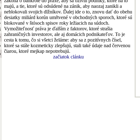
zákona o bankrote do praxe, aby sa oživili podniky, ktoré na to
majú, a tie, ktoré sú odsúdené na zánik, aby naozaj zanikli a
a
neblokovali svojich dlžníkov. Ďalej ide o to, znovu dať do obehu
S
desiatky miliárd korún umŕtvené v obchodných sporoch, ktoré sú
blokované v štósoch spisov roky ležiacich na súdoch.
y
Vymožiteľnosť práva je ďalším z faktorov, ktoré strašia
4
zahraničných investorov, ale aj domácich podnikateľov. To je
y
cesta k tomu, čo si všetci želáme: aby sa z pozitívnych čísel,
ktoré sa stále kozmeticky zlepšujú, stali také údaje nad červenou
b
čiarou, ktoré mejkap nepotrebujú.
o
začiatok clánku