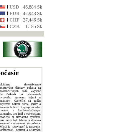
USD
46,884 Sk
EUR
42,943 Sk
CHF
27,446 Sk
CZK
1,185 Sk
očasie
čakávame zintenzívnenie
priaznivých účinkov počasia na
teosenzitívnych ľudí. Zvýšené
dú ťažkosti pri ochoreniach
ohybového systému, najmä u
umatikov. Častejšie sa môžu
skytovať bolesti hlavy, jaziev a
ntómové bolesti. Zvyšuje sa záťaž
cientov s kardiovaskulárnym
stihnutím, a u ľudí s ochoreniami
chacieho aj tráviaceho systému.
žšia môže byť telesná a duševná
konnosť a schopnosť sústredenia.
ýšená je náchylnosť k nervozite,
edráždenosti, depresii a celkovým