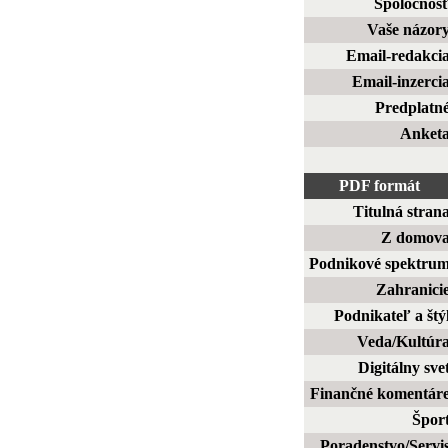
Spoločnos
Vaše názor
Email-redakci
Email-inzerci
Predplatn
Anket
PDF formát
Titulná stran
Z domov
Podnikové spektru
Zahranici
Podnikateľ a štý
Veda/Kultúr
Digitálny sve
Finančné komentár
Špor
Poradenstvo/Servi