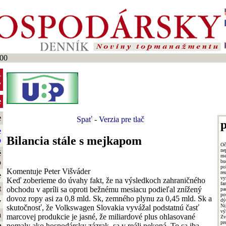
00
-
y
e
e
Spať
-
Verzia pre tlač
p
e
Bilancia stále s mejkapom
o
O
ne
é
me
o
bu
p
Komentuje Peter Višváder
re
e
vy
Keď zoberieme do úvahy fakt, že na výsledkoch zahraničného
fa
t
obchodu v apríli sa oproti bežnému mesiacu podieľal znížený
pa
po
dovoz ropy asi za 0,8 mld. Sk, zemného plynu za 0,45 mld. Sk a
dý
y
Ni
skutočnosť, že Volkswagen Slovakia vyvážal podstatnú časť
vý
a
marcovej produkcie je jasné, že miliardové plus ohlasované
Zv
pr
pomaly ako hospodársky zázrak, sa v reáli nekoná. To sa iba