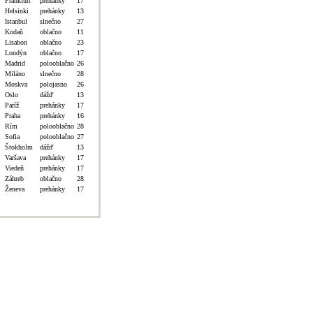
Frankfurt
prehánky
17
Helsinki
prehánky
13
Istanbul
slnečno
27
Kodaň
oblačno
11
Lisabon
oblačno
23
Londýn
oblačno
17
Madrid
polooblačno
26
Miláno
slnečno
28
Moskva
polojasno
26
Oslo
dážď
13
Paríž
prehánky
17
Praha
prehánky
16
Rím
polooblačno
28
Sofia
polooblačno
27
Štokholm
dážď
13
Varšava
prehánky
17
Viedeň
prehánky
17
Záhreb
oblačno
28
Ženeva
prehánky
17