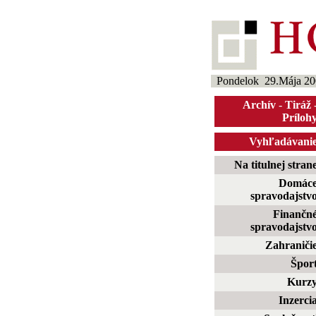
Pondelok 29.Mája 20
Archív
-
Tiráž
Príloh
Vyhľadávani
Na titulnej stran
Domác
spravodajstv
Finančn
spravodajstv
Zahraniči
Špor
Kurz
Inzerci