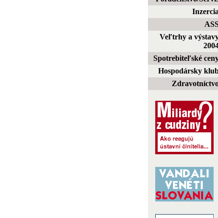
Inzerci
AS
Veľtrhy a výstav
200
Spotrebiteľské cen
Hospodársky klu
Zdravotníctv