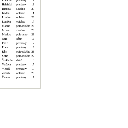
Frankfurt
prehánky
17
Helsinki
prehánky
13
Istanbul
slnečno
27
Kodaň
oblačno
11
Lisabon
oblačno
23
Londýn
oblačno
17
Madrid
polooblačno
26
Miláno
slnečno
28
Moskva
polojasno
26
Oslo
dážď
13
Paríž
prehánky
17
Praha
prehánky
16
Rím
polooblačno
28
Sofia
polooblačno
27
Štokholm
dážď
13
Varšava
prehánky
17
Viedeň
prehánky
17
Záhreb
oblačno
28
Ženeva
prehánky
17