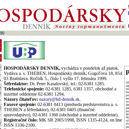
00
-
y
e
e
HOSPODÁRSKY DENNÍK,
vychádza v pondelok až piatok.
p
Vydáva a. s. THEBEN, Hospodársky denník, Gogoľova 18, 854
e
03 Bratislava. Ročník 5., číslo 1 vyšlo 17. februára 1999.
o
O
Šéfredaktor:
Dr. Peter Kasalovský, tel.: 02-6381 1285.
ne
é
Telefonické spojenie:
02-6381 1285, 6381 1357, obchodné a
me
o
bu
inzertné oddelenie 02-6381 1294.
p
re
Názory čitateľov:
nazory@hd-dennik.sk
.
e
vy
Faxové spojenie:
02-6381 0413 (predseda predstavenstva a. s.
fa
t
pa
THEBEN a šéfredaktor), 02-6381 0405 (finančné
po
spravodajstvo), 02-6381 1360 (obchodné a inzertné oddelenie).
dý
y
Ni
Registračné číslo:
MK SR 2005/1998, ISSN 1335-4124, on line
vý
a
Zv
ISSN 1336-2100.
pr