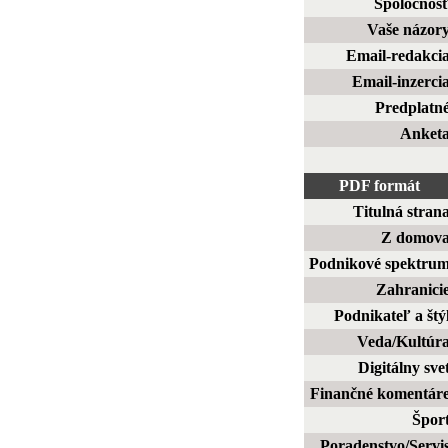
Spoločnos
Vaše názor
Email-redakci
Email-inzerci
Predplatn
Anket
PDF formát
Titulná stran
Z domov
Podnikové spektru
Zahranici
Podnikateľ a štý
Veda/Kultúr
Digitálny sve
Finančné komentár
Špor
Poradenstvo/Servi