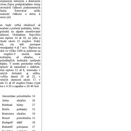
príjemným telesným a duševným
citom.Zajtra predpokladáme ústup
ravotných ťažkosti podmienených
očasím. Pretrvávať môžu
umatické ťažkosti a sklon k
presii.(zč)
es bude veľká oblačnosť až
mračené a početné prehánky, búrky.
poludní na západe zmenšovanie
lačnosti. Ochladenie. Najvyššia
nná teplota 14 až 18, na juhu a
chode okolo 21 stupňov. Slabý
užný, cez deň postupne
verozápadný 4 až 7 m/s. Teplota na
rách vo výške 1500 m poklesne na
 stupňov.V utorok bude
olooblačno až oblačno, v
poludňajších hodinách ojedinele
ehánky. V stredu prechodne veľká
lačnosť až zamračené s dažďom.
čná teplota 12 až 8, miestami v
rských dolinách aj nižšia,
ajvyššia denná 19 až 23, v
verných okresoch okolo 17, v
redu 15 až 20 stupňov.Slnko vyjde
jtra o 4.59 a zapadne o 20.40 hod.
Amsterdam
polooblačno
14
Atény
oblačno
26
Belehrad
búrky
27
Berlín
prehánky
15
Bratislava
oblačno
19
Brusel
polooblačno
15
Budapešť
dážď
18
Bukurešť
polojasno
27