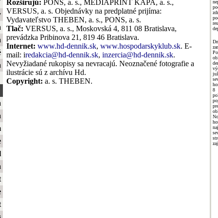
ť
Rozširujú:
PONS, a. s., MEDIAPRINT KAPA, a. s.,
ne
po
VERSUS, a. s. Objednávky na predplatné prijíma:
zd
y
p
Vydavateľstvo THEBEN, a. s., PONS, a. s.
re
a
Tlač:
VERSUS, a. s., Moskovská 4, 811 08 Bratislava,
de
prevádzka Pribinova 21, 819 46 Bratislava.
a
Dn
Internet:
www.hd-dennik.sk
,
www.hospodarskyklub.sk
. E-
za
é
Po
mail: i
redakcia@hd-dennik.sk
,
inzercia@hd-dennik.sk
.
ob
Nevyžiadané rukopisy sa nevracajú. Neoznačené fotografie a
de
a
vý
ilustrácie sú z archívu Hd.
j
se
Copyright:
a. s. THEBEN.
ho
8
p
po
a
pr
ob
a
No
ho
m
n
se
st
e
za
l
a
t
e
t
s