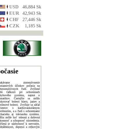
USD
46,884 Sk
EUR
42,943 Sk
CHF
27,446 Sk
CZK
1,185 Sk
očasie
čakávame zintenzívnenie
priaznivých účinkov počasia na
teosenzitívnych ľudí. Zvýšené
dú ťažkosti pri ochoreniach
ohybového systému, najmä u
umatikov. Častejšie sa môžu
skytovať bolesti hlavy, jaziev a
ntómové bolesti. Zvyšuje sa záťaž
cientov s kardiovaskulárnym
stihnutím, a u ľudí s ochoreniami
chacieho aj tráviaceho systému.
žšia môže byť telesná a duševná
konnosť a schopnosť sústredenia.
ýšená je náchylnosť k nervozite,
edráždenosti, depresii a celkovým