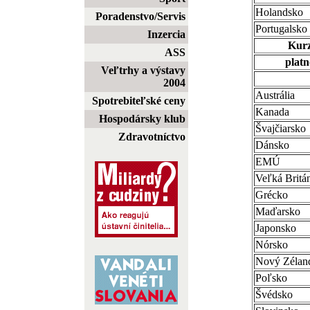
Holandsko
Poradenstvo/Servis
Portugalsko
Inzercia
Kurz
ASS
platn
Veľtrhy a výstavy
2004
Austrália
Spotrebiteľské ceny
Kanada
Hospodársky klub
Švajčiarsko
Zdravotníctvo
Dánsko
EMÚ
Veľká Britá
Grécko
Maďarsko
Japonsko
Nórsko
Nový Zélan
Poľsko
Švédsko