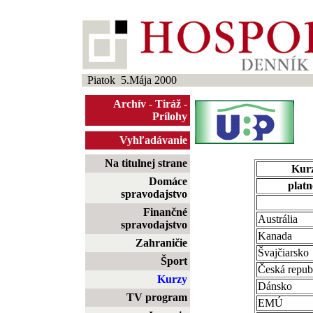
Piatok 5.Mája 2000
Archív
-
Tiráž
-
Prílohy
Vyhľadávanie
Na titulnej strane
Kurz
Domáce
platn
spravodajstvo
Finančné
Austrália
spravodajstvo
Kanada
Zahraničie
Švajčiarsko
Šport
Česká repub
Kurzy
Dánsko
TV program
EMÚ