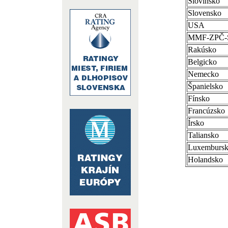
Slovinsko
Slovensko
USA
MMF-ZPČ
Rakúsko
Belgicko
Nemecko
Španielsko
Fínsko
Francúzsko
Írsko
Taliansko
Luxemburs
Holandsko