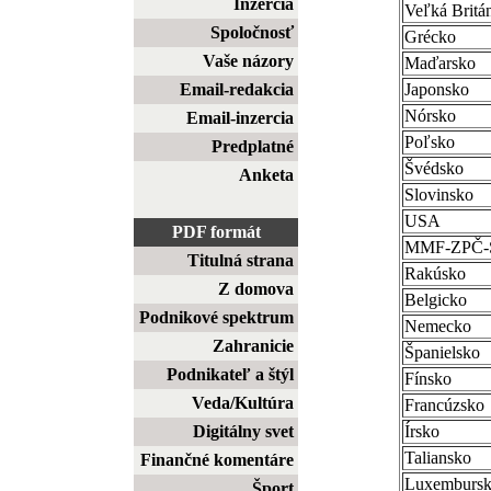
Inzercia
Veľká Britá
Spoločnosť
Grécko
Vaše názory
Maďarsko
Email-redakcia
Japonsko
Nórsko
Email-inzercia
Poľsko
Predplatné
Švédsko
Anketa
Slovinsko
USA
PDF formát
MMF-ZPČ
Titulná strana
Rakúsko
Z domova
Belgicko
Podnikové spektrum
Nemecko
Zahranicie
Španielsko
Podnikateľ a štýl
Fínsko
Veda/Kultúra
Francúzsko
Digitálny svet
Írsko
Taliansko
Finančné komentáre
Luxemburs
Šport