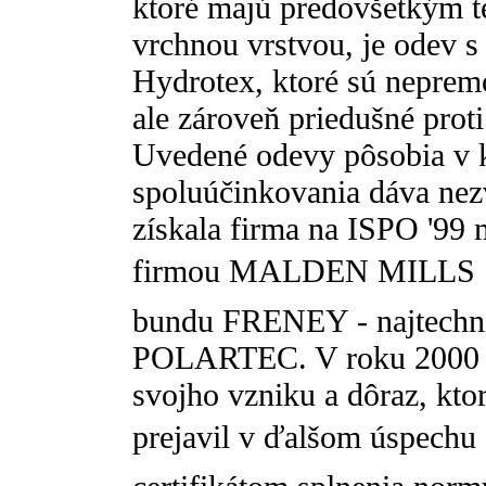
ktoré majú predovšetkým te
vrchnou vrstvou, je ode
Hydrotex, ktoré sú nepremo
ale zároveň priedušné proti
Uvedené odevy pôsobia v ka
spoluúčinkovania dáva nez
získala firma na ISPO '99
firmou MALDEN MILLS  v
bundu FRENEY - najtechnic
POLARTEC. V roku 2000 os
svojho vzniku a dôraz, ktor
prejavil v ďalšom úspechu 