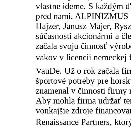
vlastne ideme. S každým ď
pred nami. ALPINIZMUS zalo
Hajzer, Janusz Majer, Rysza
súčasnosti akcionármi a čl
začala svoju činnosť výrob
vakov v licencii nemeckej 
VauDe. Už o rok začala fi
športové potreby pre horsk
znamenal v činnosti firmy
Aby mohla firma udržať te
vonkajšie zdroje financova
Renaissance Partners, ktor