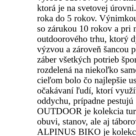
ktorá je na svetovej úrovn
roka do 5 rokov. Výnimkou 
so zárukou 10 rokov a pri 
outdoorového trhu, ktorý d
výzvou a zároveň šancou p
záber všetkých potrieb špo
rozdelená na niekoľko sam
cieľom bolo čo najlepšie u
očakávaní ľudí, ktorí využ
oddychu, prípadne pestuj
OUTDOOR je kolekcia turi
obuvi, stanov, ale aj tábo
ALPINUS BIKO je kolekcia