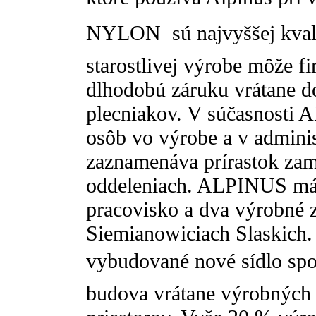
NYLON  sú najvyššej kval
starostlivej výrobe môže f
dlhodobú záruku vrátane d
plecniakov. V súčasnosti
osôb vo výrobe a v admini
zaznamenáva prírastok zam
oddeleniach. ALPINUS má 
pracovisko a dva výrobné 
Siemianowiciach Slaskich.
vybudované nové sídlo spol
budova vrátane výrobných 