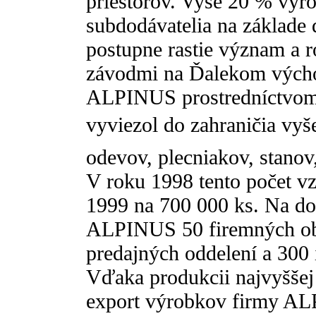
priestorov. Vyše 20 % výr
subdodávatelia na základe
postupne rastie význam a 
závodmi na Ďalekom výcho
ALPINUS prostredníctvom s
vyviezol do zahraničia vyš
odevov, plecniakov, stanov
V roku 1998 tento počet vz
1999 na 700 000 ks. Na 
ALPINUS 50 firemných ob
predajných oddelení a 300
Vďaka produkcii najvyššej 
export výrobkov firmy AL