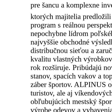
pre šancu a komplexne inv
ktorých majitelia predloži
program s reálnou perspe
nepochybne lídrom poľskéh
najvyššie obchodné výsled
distribučnou sieťou a zaru
kvalitu vlastných výrobko
rok rozširuje. Pribúdajú n
stanov, spacích vakov a top
záber športov. ALPINUS ob
turistov, ale aj víkendovýc
obľubujúcich mestský špor
výrobe odevov a vybaveni