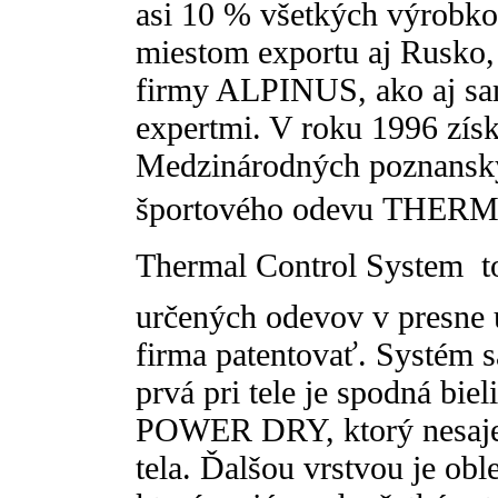
asi 10 % všetkých výrobko
miestom exportu aj Rusko
firmy ALPINUS, ako aj sam
expertmi. V roku 1996 získ
Medzinárodných poznanský
športového odevu THE
Thermal Control System  t
určených odevov v presne u
firma patentovať. Systém sa
prvá pri tele je spodná b
POWER DRY, ktorý nesaje 
tela. Ďalšou vrstvou je o