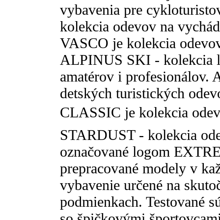
vybavenia pre cykloturi
kolekcia odevov na vychá
VASCO je kolekcia odevov 
ALPINUS SKI - kolekcia l
amatérov i profesionálov
detských turistických od
CLASSIC je kolekcia odevo
STARDUST - kolekcia odev
označované logom EXTREM
prepracované modely v každ
vybavenie určené na skutoč
podmienkach. Testované sú
so špičkovými športovcami