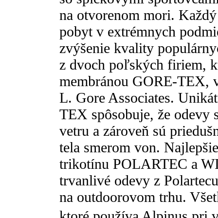
na otvorenom mori. Každý d
pobyt v extrémnych podmie
zvýšenie kvality populár
z dvoch poľských firiem, k
membránou GORE-TEX, vy
L. Gore Associates. Unik
TEX spôsobuje, že odevy s
vetru a zároveň sú priedušn
tela smerom von. Najlepši
trikotínu POLARTEC a W
trvanlivé odevy z Polartecu
na outdoorovom trhu. Všetk
ktoré používa Alpinus pr