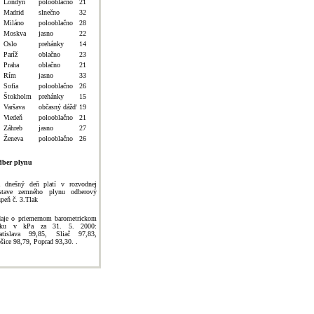
Londýn
polooblačno
21
Madrid
slnečno
32
Miláno
polooblačno
28
Moskva
jasno
22
Oslo
prehánky
14
Paríž
oblačno
23
Praha
oblačno
21
Rím
jasno
33
Sofia
polooblačno
26
Štokholm
prehánky
15
Varšava
občasný dážď
19
Viedeň
polooblačno
21
Záhreb
jasno
27
Ženeva
polooblačno
26
ber plynu
 dnešný deň platí v rozvodnej
stave zemného plynu odberový
upeň č. 3.Tlak
aje o priemernom barometrickom
laku v kPa za 31. 5. 2000:
atislava 99,85, Sliač 97,83,
šice 98,79, Poprad 93,30. .