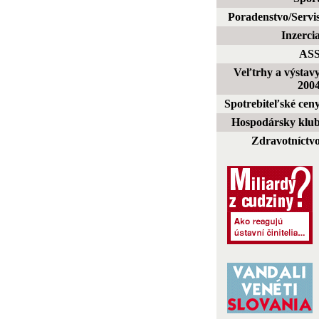
Poradenstvo/Servi
Inzerci
AS
Veľtrhy a výstav
200
Spotrebiteľské cen
Hospodársky klu
Zdravotníctv