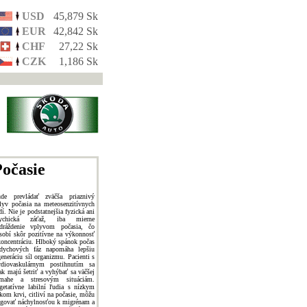
USD
45,879 Sk
EUR
42,842 Sk
CHF
27,22 Sk
CZK
1,186 Sk
očasie
de prevládať zväčša priaznivý
lyv počasia na meteosenzitívnych
dí. Nie je podstatnejšia fyzická ani
sychická záťaž, iba mierne
dráždenie vplyvom počasia, čo
sobí skôr pozitívne na výkonnosť
koncentráciu. Hlboký spánok počas
dychových fáz napomáha lepšiu
generáciu síl organizmu. Pacienti s
rdiovaskulárnym postihnutím sa
ak majú šetriť a vyhýbať sa väčšej
mahe a stresovým situáciám.
getatívne labilní ľudia s nízkym
akom krvi, citliví na počasie, môžu
agovať náchylnosťou k migrénam a