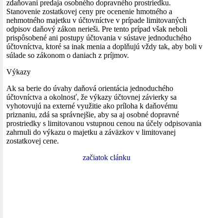
zdaňovaní predaja osobného dopravného prostriedku.
Stanovenie zostatkovej ceny pre ocenenie hmotného a
nehmotného majetku v účtovníctve v prípade limitovaných
odpisov daňový zákon nerieši. Pre tento prípad však neboli
prispôsobené ani postupy účtovania v sústave jednoduchého
účtovníctva, ktoré sa inak menia a doplňujú vždy tak, aby boli v
súlade so zákonom o daniach z príjmov.
Výkazy
Ak sa berie do úvahy daňová orientácia jednoduchého
účtovníctva a okolnosť, že výkazy účtovnej závierky sa
vyhotovujú na externé využitie ako príloha k daňovému
priznaniu, zdá sa správnejšie, aby sa aj osobné dopravné
prostriedky s limitovanou vstupnou cenou na účely odpisovania
zahrnuli do výkazu o majetku a záväzkov v limitovanej
zostatkovej cene.
začiatok clánku