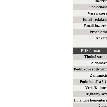
Inzerci
Spoločnos
Vaše názor
Email-redakci
Email-inzerci
Predplatn
Anket
PDF formát
Titulná stran
Z domov
Podnikové spektru
Zahranici
Podnikateľ a štý
Veda/Kultúr
Digitálny sve
Finančné komentár
Špor