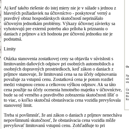
s
Aj keď takéto riešenie do istej miery nie je v súlade s jednou z
hlavných požiadaviek na účtovníctvo - poskytovať verný a
a
pravdivý obraz hospodárskych skutočností neprinášalo
S
účtovným jednotkám problémy. Výkazy účtovnej závierky sa
vyhotovujú pre externú potrebu ako príloha k priznaniu o
y
daniach z príjmov a ich hodnota pre účtovnú jednotku nie je
4
podstatná.
y
Limity
b
o
Otázka stanovenia zostatkovej ceny sa objavila v súvislosti s
limitovaním daňových odpisov pri osobných automobiloch a
Od
osobných dopravných prostriedkoch, keď zákon o daniach z
príjmov stanovuje, že limitovaná cena sa na účely odpisovania
Na
považuje za vstupnú cenu. Zostatková cena je potom rozdiel
sú
st
medzi vstupnou cenou a celkovou výškou odpisov. Ak sa táto
cena použije na účely ocenenia hmotného majetku v účtovníctve,
Úd
t
bude sa od verného a pravdivého zobrazenia skutočnosti líšiť o
Br
Ko
to viac, o koľko skutočná obstarávacia cena vozidla prevyšovala
stanovený limit.
Treba si povšimnúť, že ani zákon o daniach z príjmov nenecháva
nepovšimnutú skutočnosť, že obstarávacia cena vozidla môže
prevyšovať limitovanú vstupnú cenu. Zohľadňuje to pri