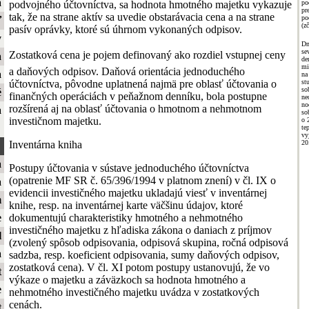
a
podvojného účtovníctva, sa hodnota hmotného majetku vykazuje
po
pr
tak, že na strane aktív sa uvedie obstarávacia cena a na strane
po
ť
(zč
pasív oprávky, ktoré sú úhrnom vykonaných odpisov.
y
Dn
se
Zostatková cena je pojem definovaný ako rozdiel vstupnej ceny
a
de
mi
a daňových odpisov. Daňová orientácia jednoduchého
a
na
účtovníctva, pôvodne uplatnená najmä pre oblasť účtovania o
st
so
é
finančných operáciách v peňažnom denníku, bola postupne
ne
no
rozšírená aj na oblasť účtovania o hmotnom a nehmotnom
a
so
investičnom majetku.
o 
te
vy
Inventárna kniha
20
a
Postupy účtovania v sústave jednoduchého účtovníctva
(opatrenie MF SR č. 65/396/1994 v platnom znení) v čl. IX o
a
evidencii investičného majetku ukladajú viesť v inventárnej
m
knihe, resp. na inventárnej karte väčšinu údajov, ktoré
dokumentujú charakteristiky hmotného a nehmotného
e
investičného majetku z hľadiska zákona o daniach z príjmov
l
(zvolený spôsob odpisovania, odpisová skupina, ročná odpisová
a
sadzba, resp. koeficient odpisovania, sumy daňových odpisov,
zostatková cena). V čl. XI potom postupy ustanovujú, že vo
t
výkaze o majetku a záväzkoch sa hodnota hmotného a
e
nehmotného investičného majetku uvádza v zostatkových
cenách.
t