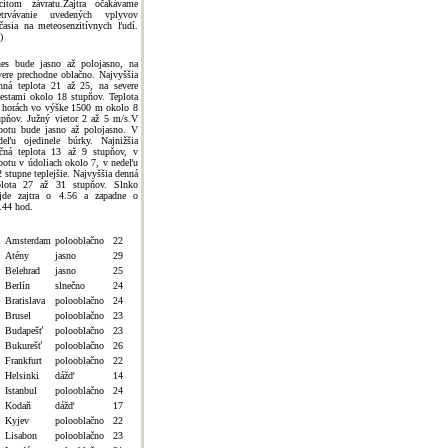
citom závratu.Zajtra očakávame
etrvávanie uvedených vplyvov
časia na meteosenzitívnych ľudí.
)
es bude jasno až polojasno, na
vere prechodne oblačno. Najvyššia
nná teplota 21 až 25, na severe
estami okolo 18 stupňov. Teplota
 horách vo výške 1500 m okolo 8
upňov. Južný vietor 2 až 5 m/s.V
botu bude jasno až polojasno. V
deľu ojedinele búrky. Najnižšia
čná teplota 13 až 9 stupňov, v
botu v údoliach okolo 7, v nedeľu
2 stupne teplejšie. Najvyššia denná
plota 27 až 31 stupňov. Slnko
jde zajtra o 4.56 a zapadne o
.44 hod.
Amsterdam
polooblačno
22
Atény
jasno
29
Belehrad
jasno
25
Berlín
slnečno
24
Bratislava
polooblačno
24
Brusel
polooblačno
23
Budapešť
polooblačno
23
Bukurešť
polooblačno
26
Frankfurt
polooblačno
22
Helsinki
dážď
14
Istanbul
polooblačno
24
Kodaň
dážď
17
Kyjev
polooblačno
22
Lisabon
polooblačno
23