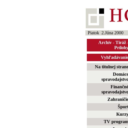
Piatok 2.Júna 2000
Archív
-
Tiráž
Príloh
Vyhľadávani
Na titulnej stran
Domác
spravodajstv
Finančn
spravodajstv
Zahraniči
Špor
Kurz
TV progra