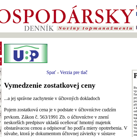
-
y
e
e
Spať
-
Verzia pre tlač
P
e
Vymedzenie zostatkovej ceny
o
Bu
vp
é
ľu
...a jej správne zachytenie v účtovných dokladoch
o
p
po
pô
e
a 
Pojem zostatková cena je v podstate v účtovníctve cudzím
od
t
re
prvkom. Zákon č. 563/1991 Zb. o účtovníctve v znení
ka
vš
y
neskorších predpisov ukladá oceňovať hmotný majetok
ná
obstarávacou cenou a odpisovať ho podľa miery opotrebenia. V
Ve
m
tl
súvahe, ktorá je dokumentom účtovnej závierky v sústave
re