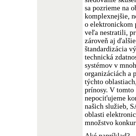
sa pozrieme na ob
komplexnejšie, ne
o elektronickom 
veľa nestratili, p
zároveň aj ďalšie 
štandardizácia v
technická zdatno
systémov v mnoh
organizáciách a p
týchto oblastiac
prínosy. V tomto
nepociťujeme kom
našich služieb, 
oblasti elektron
množstvo konkur
Aké napríklad?