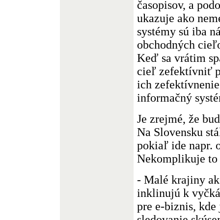
časopisov, a podo
ukazuje ako neme
systémy sú iba n
obchodných cieľo
Keď sa vrátim spä
cieľ zefektívniť 
ich zefektívnenie
informačný syst
Je zrejmé, že bud
Na Slovensku stál
pokiaľ ide napr. 
Nekomplikuje to 
- Malé krajiny a
inklinujú k vyčkáv
pre e-biznis, kde 
sledovanie skúsen