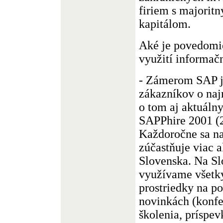
firiem s majorit
kapitálom.
Aké je povedomie
využití informa
- Zámerom SAP j
zákazníkov o naj
o tom aj aktuáln
SAPPhire 2001 (2
Každoročne sa n
zúčastňuje viac 
Slovenska. Na Sl
využívame všetk
prostriedky na po
novinkách (konfe
školenia, príspe