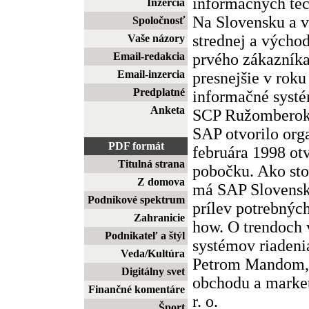
informačných tec
Inzercia
Na Slovensku a v
Spoločnosť
strednej a výcho
Vaše názory
prvého zákazníka
Email-redakcia
Email-inzercia
presnejšie v roku
Predplatné
informačné systé
Anketa
SCP Ružomberok.
SAP otvorilo org
PDF formát
februára 1998 ot
Titulná strana
pobočku. Ako st
Z domova
má SAP Slovensko 
Podnikové spektrum
prílev potrebnýc
Zahranicie
how. O trendoch 
Podnikateľ a štýl
systémov riadeni
Veda/Kultúra
Petrom Mandom, 
Digitálny svet
obchodu a market
Finančné komentáre
r. o.
Šport