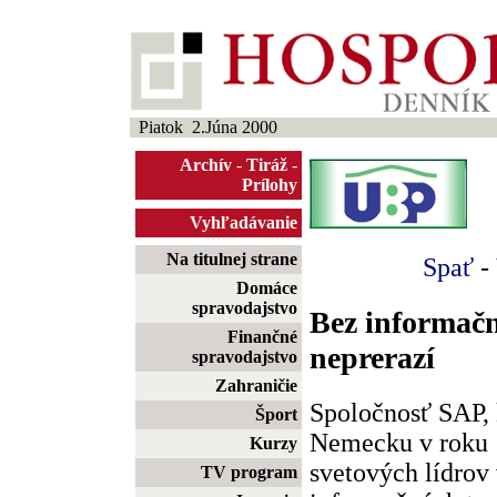
Piatok 2.Júna 2000
Archív
-
Tiráž
-
Prílohy
Vyhľadávanie
Na titulnej strane
Spať
-
Domáce
spravodajstvo
Bez informač
Finančné
neprerazí
spravodajstvo
Zahraničie
Spoločnosť SAP, 
Šport
Nemecku v roku 1
Kurzy
svetových lídrov
TV program