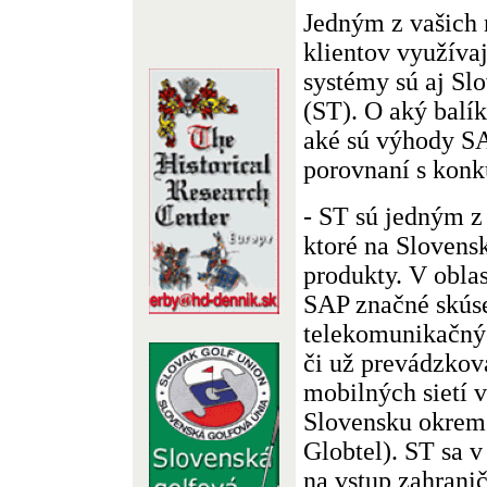
Jedným z vašich
klientov využíva
systémy sú aj Sl
(ST). O aký balí
aké sú výhody S
porovnaní s konk
- ST sú jedným z 
ktoré na Slovens
produkty. V obla
SAP značné skúse
telekomunikačnýc
či už prevádzkov
mobilných sietí 
Slovensku okrem 
Globtel). ST sa v
na vstup zahranič