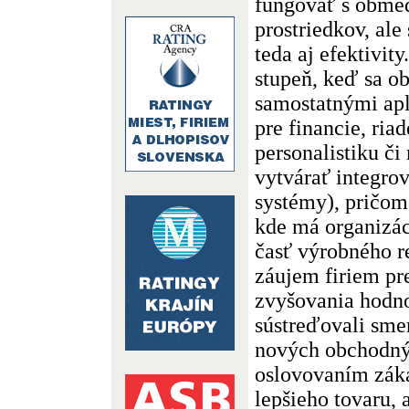
fungovať s obme
prostriedkov, ale
teda aj efektivit
stupeň, keď sa o
samostatnými ap
pre financie, ria
personalistiku či
vytvárať integro
systémy), pričom
kde má organizác
časť výrobného r
záujem firiem pr
zvyšovania hodno
sústreďovali sme
nových obchodný
oslovovaním zák
lepšieho tovaru, 