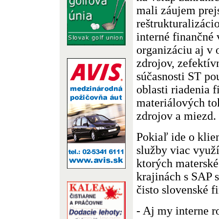
mali záujem prej
reštrukturalizáci
interné finančné 
organizáciu aj v 
zdrojov, zefektív
súčasnosti ST po
oblasti riadenia 
materiálových to
zdrojov a miezd.
Pokiaľ ide o kli
služby viac využí
ktorých materské
krajinách s SAP s
čisto slovenské f
- Aj my interne 