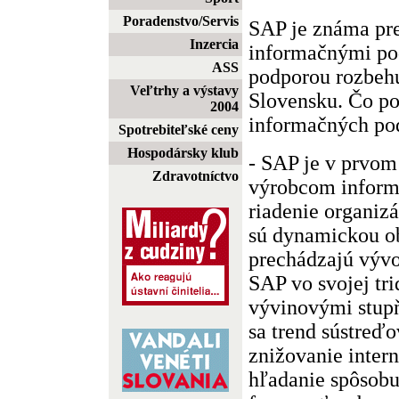
Poradenstvo/Servis
SAP je známa pr
Inzercia
informačnými po
ASS
podporou rozbeh
Veľtrhy a výstavy
Slovensku. Čo po
2004
informačných po
Spotrebiteľské ceny
Hospodársky klub
- SAP je v prvom
Zdravotníctvo
výrobcom inform
riadenie organiz
sú dynamickou ob
prechádzajú výv
SAP vo svojej tri
vývinovými stupň
sa trend sústreďo
znižovanie inter
hľadanie spôsobu