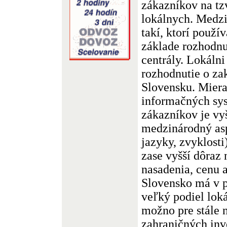
zákazníkov na tz
lokálnych. Medzi
takí, ktorí použí
základe rozhodnu
centrály. Lokálni
rozhodnutie o za
Slovensku. Mier
informačných sy
zákazníkov je vy
medzinárodný aspe
jazyky, zvyklosti
zase vyšší dôraz 
nasadenia, cenu a
Slovensko má v 
veľký podiel loká
možno pre stále n
zahraničných inve