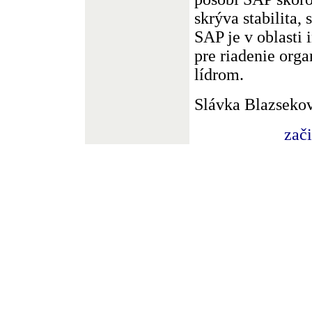
skrýva stabilita,
SAP je v oblasti
pre riadenie org
lídrom.
Slávka Blazseko
zač