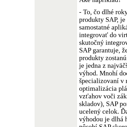
- To, čo dlhé rok
produkty SAP, je 
samostatné apliká
integrovať do vir
skutočný integro
SAP garantuje, že
produkty zostanú
je jedna z najvä
výhod. Mnohí dod
špecializovaní v n
optimalizácia plá
vzťahov voči zá
skladov), SAP po
ucelený celok. Ď
výhodou je dlhá h
pôsobí SAP skoro