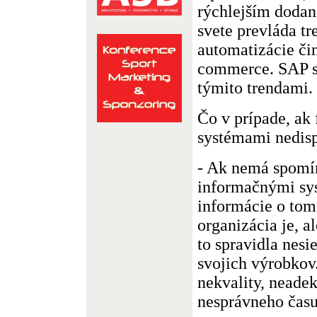
rýchlejším dodan
svete prevláda tr
automatizácie činn
commerce. SAP sa
týmito trendami.
Čo v prípade, ak
systémami nedis
- Ak nemá spomín
informačnými sy
informácie o tom
organizácia je, a
to spravidla nesi
svojich výrobkov
nekvality, neade
nesprávneho času