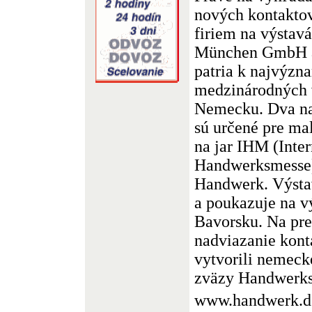
nových kontaktov
firiem na výstav
München GmbH 
patria k najvýzn
medzinárodných v
Nemecku. Dva na
sú určené pre mal
na jar IHM (Inter
Handwerksmesse)
Handwerk. Výsta
a poukazuje na v
Bavorsku. Na pre
nadviazanie kont
vytvorili nemeck
zväzy Handwerks
www.handwerk.d