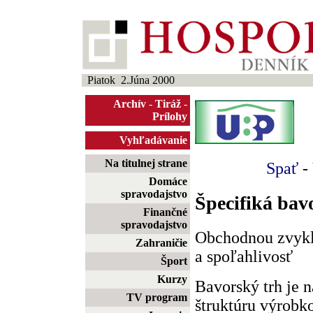
Piatok 2.Júna 2000
Archív
-
Tiráž
-
Prílohy
Vyhľadávanie
Na titulnej strane
Spať
-
Domáce
spravodajstvo
Špecifiká bav
Finančné
spravodajstvo
Obchodnou zvyklo
Zahraničie
a spoľahlivosť
Šport
Kurzy
Bavorský trh je 
TV program
štruktúru výrobko