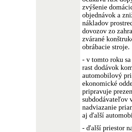
zvýšenie domáci
objednávok a zn
nákladov prostre
dovozov zo zahra
zvárané konštruk
obrábacie stroje.
- v tomto roku sa
rast dodávok kom
automobilový pr
ekonomické odde
pripravuje preze
subdodávateľov
nadviazanie pria
aj ďalší automo
- ďalší priestor 