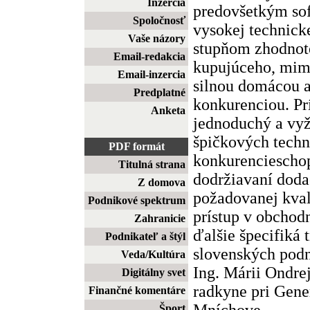
Inzercia
predovšetkým sof
Spoločnosť
vysokej technick
Vaše názory
stupňom zhodnoten
Email-redakcia
kupujúceho, mim
Email-inzercia
silnou domácou 
Predplatné
konkurenciou. Prí
Anketa
jednoduchý a vyž
špičkových techn
PDF formát
konkurencieschop
Titulná strana
dodržiavaní doda
Z domova
požadovanej kvali
Podnikové spektrum
prístup v obchod
Zahranicie
ďalšie špecifiká 
Podnikateľ a štýl
slovenských podn
Veda/Kultúra
Ing. Márii Ondre
Digitálny svet
radkyne pri Gen
Finančné komentáre
Mníchove.
Šport