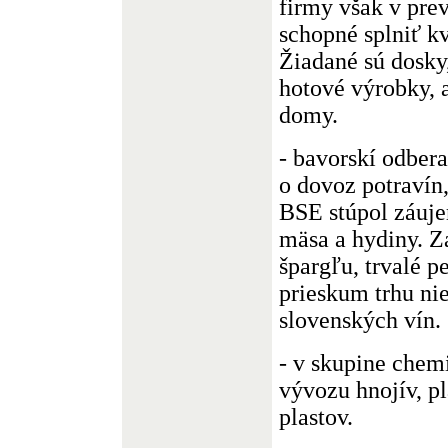
firmy však v pre
schopné splniť kv
Žiadané sú dosky,
hotové výrobky, 
domy.
- bavorskí odbera
o dovoz potravín,
BSE stúpol záuj
mäsa a hydiny. Z
špargľu, trvalé p
prieskum trhu ni
slovenských vín.
- v skupine chemi
vývozu hnojív, p
plastov.