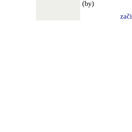
(by)
zač