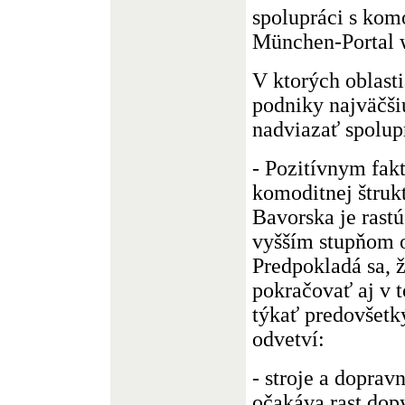
spolupráci s kom
München-Portal
V ktorých oblast
podniky najväčšiu
nadviazať spolup
- Pozitívnym fak
komoditnej štruk
Bavorska je rastú
vyšším stupňom 
Predpokladá sa, ž
pokračovať aj v 
týkať predovšet
odvetví:
- stroje a doprav
očakáva rast do