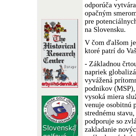
odporúča vytvára
opačným smerom,
pre potenciálnyc
na Slovensku.
V čom ďalšom je 
ktoré patrí do Va
- Základnou črto
napriek globaliz
vyvážená prítomn
podnikov (MSP),
vysoká miera slu
venuje osobitnú
strednému stavu,
podporuje so zvl
zakladanie novýc