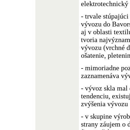
elektrotechnický
- trvale stúpajúc
vývozu do Bavors
aj v oblasti texti
tvoria najvýznam
vývozu (vrchné 
ošatenie, pletenin
- mimoriadne poz
zaznamenáva výv
- vývoz skla mal 
tendenciu, existu
zvýšenia vývozu s
- v skupine výrob
strany záujem o 