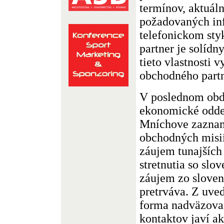
termínov, aktuál
požadovaných in
telefonickom st
partner je solídn
tieto vlastnosti 
obchodného partn
V poslednom obd
ekonomické odde
Mníchove zaznam
obchodných misi
záujem tunajších
stretnutia so sl
záujem zo sloven
pretrváva. Z uve
forma nadväzova
kontaktov javí 