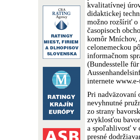
kvalitatívnej úro
didaktickej techn
možno rozšíriť o
časopisoch obch
komôr Mníchov, 
celonemeckou pô
informačnom spra
(Bundesstelle für
Aussenhandelsinf
internete www.e-
Pri nadväzovaní 
nevyhnutné pružn
zo strany bavors
zvyklosťou bavor
a spoľahlivosť v
presné dodržiava