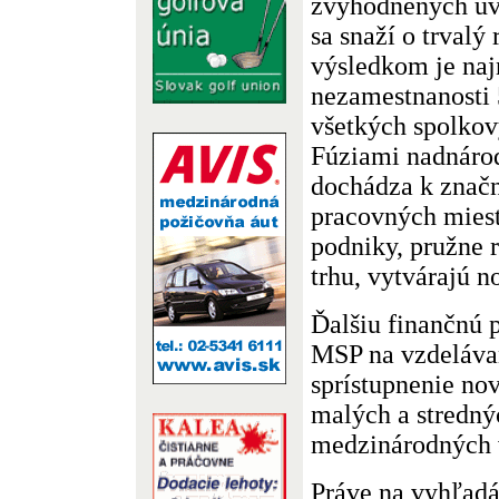
zvýhodnených úve
sa snaží o trvalý
výsledkom je naj
nezamestnanosti
všetkých spolko
Fúziami nadnár
dochádza k znač
pracovných miest
podniky, pružne 
trhu, vytvárajú n
Ďalšiu finančnú 
MSP na vzdelávan
sprístupnenie no
malých a stredný
medzinárodných v
Práve na vyhľadá