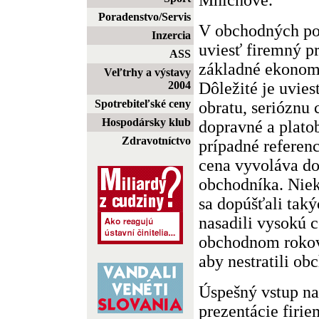
Poradenstvo/Servis
V obchodných po
Inzercia
uviesť firemný pr
ASS
základné ekonomi
Veľtrhy a výstavy
Dôležité je uvie
2004
Spotrebiteľské ceny
obratu, serióznu 
Hospodársky klub
dopravné a plat
Zdravotníctvo
prípadné referen
cena vyvoláva d
obchodníka. Niek
sa dopúšťali taký
nasadili vysokú c
obchodnom rokova
aby nestratili ob
Úspešný vstup na
prezentácie firi