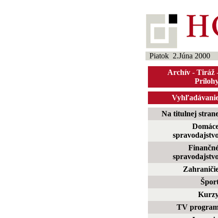
Piatok 2.Júna 2000
Archív
-
Tiráž
Príloh
Vyhľadávani
Na titulnej stran
Domác
spravodajstv
Finančn
spravodajstv
Zahraniči
Špor
Kurz
TV progra