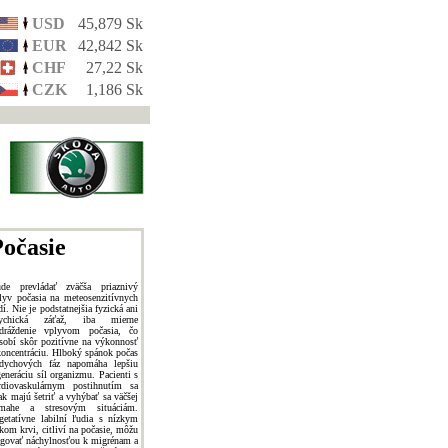
USD
45,879 Sk
EUR
42,842 Sk
CHF
27,22 Sk
CZK
1,186 Sk
očasie
de prevládať zväčša priaznivý
lyv počasia na meteosenzitívnych
dí. Nie je podstatnejšia fyzická ani
sychická záťaž, iba mierne
dráždenie vplyvom počasia, čo
sobí skôr pozitívne na výkonnosť
koncentráciu. Hlboký spánok počas
dychových fáz napomáha lepšiu
generáciu síl organizmu. Pacienti s
rdiovaskulárnym postihnutím sa
ak majú šetriť a vyhýbať sa väčšej
mahe a stresovým situáciám.
getatívne labilní ľudia s nízkym
akom krvi, citliví na počasie, môžu
agovať náchylnosťou k migrénam a