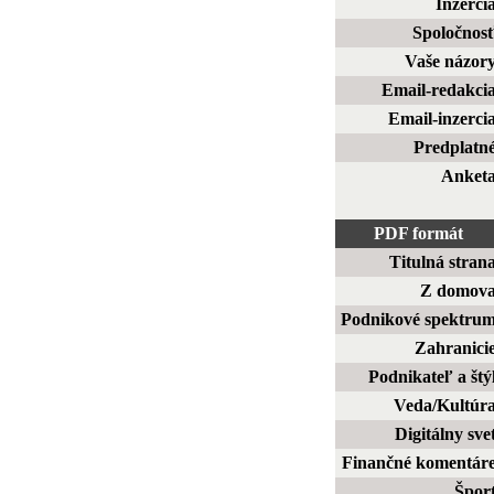
Inzerci
Spoločnos
Vaše názor
Email-redakci
Email-inzerci
Predplatn
Anket
PDF formát
Titulná stran
Z domov
Podnikové spektru
Zahranici
Podnikateľ a štý
Veda/Kultúr
Digitálny sve
Finančné komentár
Špor