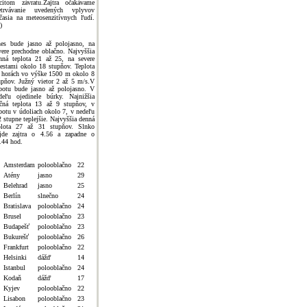
citom závratu.Zajtra očakávame
etrvávanie uvedených vplyvov
časia na meteosenzitívnych ľudí.
)
es bude jasno až polojasno, na
vere prechodne oblačno. Najvyššia
nná teplota 21 až 25, na severe
estami okolo 18 stupňov. Teplota
 horách vo výške 1500 m okolo 8
upňov. Južný vietor 2 až 5 m/s.V
botu bude jasno až polojasno. V
deľu ojedinele búrky. Najnižšia
čná teplota 13 až 9 stupňov, v
botu v údoliach okolo 7, v nedeľu
2 stupne teplejšie. Najvyššia denná
plota 27 až 31 stupňov. Slnko
jde zajtra o 4.56 a zapadne o
.44 hod.
Amsterdam
polooblačno
22
Atény
jasno
29
Belehrad
jasno
25
Berlín
slnečno
24
Bratislava
polooblačno
24
Brusel
polooblačno
23
Budapešť
polooblačno
23
Bukurešť
polooblačno
26
Frankfurt
polooblačno
22
Helsinki
dážď
14
Istanbul
polooblačno
24
Kodaň
dážď
17
Kyjev
polooblačno
22
Lisabon
polooblačno
23