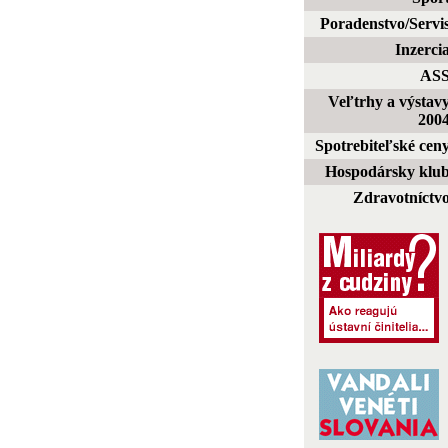
Poradenstvo/Servi
Inzerci
AS
Veľtrhy a výstav
200
Spotrebiteľské cen
Hospodársky klu
Zdravotníctv