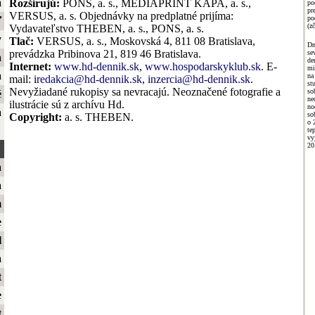
a
Rozširujú:
PONS, a. s., MEDIAPRINT KAPA, a. s.,
po
pr
VERSUS, a. s. Objednávky na predplatné prijíma:
po
ť
(zč
Vydavateľstvo THEBEN, a. s., PONS, a. s.
y
Tlač:
VERSUS, a. s., Moskovská 4, 811 08 Bratislava,
Dn
prevádzka Pribinova 21, 819 46 Bratislava.
se
a
de
Internet:
www.hd-dennik.sk
,
www.hospodarskyklub.sk
. E-
mi
a
na
mail: i
redakcia@hd-dennik.sk
,
inzercia@hd-dennik.sk
.
st
Nevyžiadané rukopisy sa nevracajú. Neoznačené fotografie a
so
é
ne
ilustrácie sú z archívu Hd.
no
a
so
Copyright:
a. s. THEBEN.
o 
te
vy
20
a
a
m
e
l
a
t
e
t