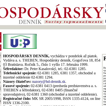
-
y
e
e
HOSPODÁRSKY DENNÍK,
vychádza v pondelok až piatok.
P
Vydáva a. s. THEBEN, Hospodársky denník, Gogoľova 18, 854
e
03 Bratislava. Ročník 5., číslo 1 vyšlo 17. februára 1999.
o
Bu
Šéfredaktor:
Dr. Peter Kasalovský, tel.: 02-6381 1285.
vp
é
Telefonické spojenie:
02-6381 1285, 6381 1357, obchodné a
ľu
o
p
inzertné oddelenie 02-6381 1294.
po
pô
Názory čitateľov:
nazory@hd-dennik.sk
.
e
a 
Faxové spojenie:
02-6381 0413 (predseda predstavenstva a. s.
od
t
re
THEBEN a šéfredaktor), 02-6381 0405 (finančné
ka
spravodajstvo), 02-6381 1360 (obchodné a inzertné oddelenie).
vš
y
ná
Registračné číslo:
MK SR 2005/1998, ISSN 1335-4124, on line
Ve
m
tl
ISSN 1336-2100.
re