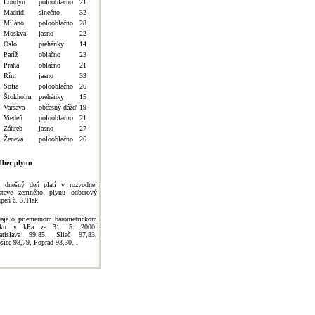
Londýn
polooblačno
21
Madrid
slnečno
32
Miláno
polooblačno
28
Moskva
jasno
22
Oslo
prehánky
14
Paríž
oblačno
23
Praha
oblačno
21
Rím
jasno
33
Sofia
polooblačno
26
Štokholm
prehánky
15
Varšava
občasný dážď
19
Viedeň
polooblačno
21
Záhreb
jasno
27
Ženeva
polooblačno
26
ber plynu
 dnešný deň platí v rozvodnej
stave zemného plynu odberový
upeň č. 3.Tlak
aje o priemernom barometrickom
laku v kPa za 31. 5. 2000:
atislava 99,85, Sliač 97,83,
šice 98,79, Poprad 93,30. .