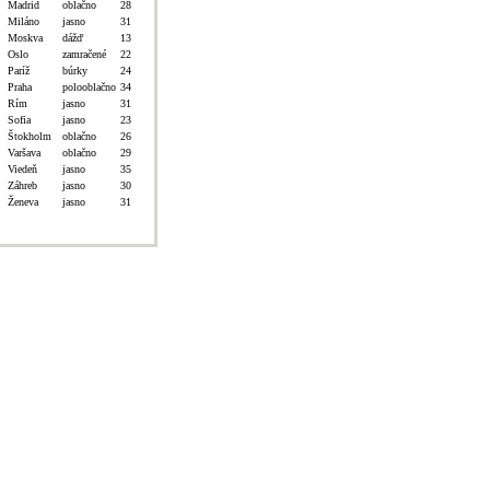
Madrid
oblačno
28
Miláno
jasno
31
Moskva
dážď
13
Oslo
zamračené
22
Paríž
búrky
24
Praha
polooblačno
34
Rím
jasno
31
Sofia
jasno
23
Štokholm
oblačno
26
Varšava
oblačno
29
Viedeň
jasno
35
Záhreb
jasno
30
Ženeva
jasno
31