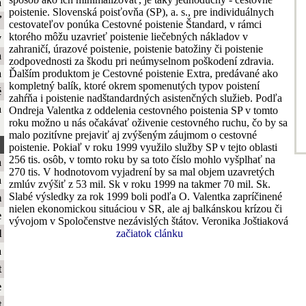
a
poistenie. Slovenská poisťovňa (SP), a. s., pre individuálnych
ť
cestovateľov ponúka Cestovné poistenie Štandard, v rámci
ktorého môžu uzavrieť poistenie liečebných nákladov v
y
zahraničí, úrazové poistenie, poistenie batožiny či poistenie
a
zodpovednosti za škodu pri neúmyselnom poškodení zdravia.
Ďalším produktom je Cestovné poistenie Extra, predávané ako
a
kompletný balík, ktoré okrem spomenutých typov poistení
é
zahŕňa i poistenie nadštandardných asistenčných služieb. Podľa
a
Ondreja Valentka z oddelenia cestovného poistenia SP v tomto
roku možno u nás očakávať oživenie cestovného ruchu, čo by sa
malo pozitívne prejaviť aj zvýšeným záujmom o cestovné
poistenie. Pokiaľ v roku 1999 využilo služby SP v tejto oblasti
256 tis. osôb, v tomto roku by sa toto číslo mohlo vyšplhať na
a
270 tis. V hodnotovom vyjadrení by sa mal objem uzavretých
a
zmlúv zvýšiť z 53 mil. Sk v roku 1999 na takmer 70 mil. Sk.
Slabé výsledky za rok 1999 boli podľa O. Valentka zapríčinené
m
nielen ekonomickou situáciou v SR, ale aj balkánskou krízou či
e
vývojom v Spoločenstve nezávislých štátov. Veronika Joštiaková
začiatok clánku
l
a
t
e
t