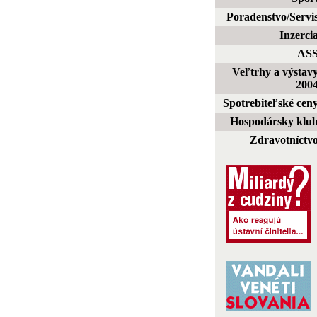
Poradenstvo/Servi
Inzerci
AS
Veľtrhy a výstav
200
Spotrebiteľské cen
Hospodársky klu
Zdravotníctv