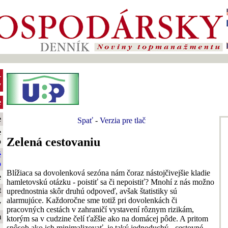
-
y
e
e
Spať
-
Verzia pre tlač
e
Zelená cestovaniu
o
é
o
Blížiaca sa dovolenková sezóna nám čoraz nástojčivejšie kladie
e
hamletovskú otázku - poistiť sa či nepoistiť? Mnohí z nás možno
t
uprednostnia skôr druhú odpoveď, avšak štatistiky sú
alarmujúce. Každoročne sme totiž pri dovolenkách či
y
pracovných cestách v zahraničí vystavení rôznym rizikám,
m
ktorým sa v cudzine čelí ťažšie ako na domácej pôde. A pritom
spôsob ako ich minimalizovať, je taký jednoduchý - cestovné