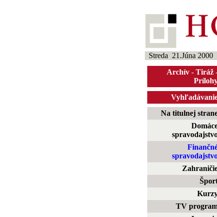
Streda 21.Júna 2000
Archív
-
Tiráž
Príloh
Vyhľadávani
Na titulnej stran
Domác
spravodajstv
Finančn
spravodajstv
Zahraniči
Špor
Kurz
TV progra