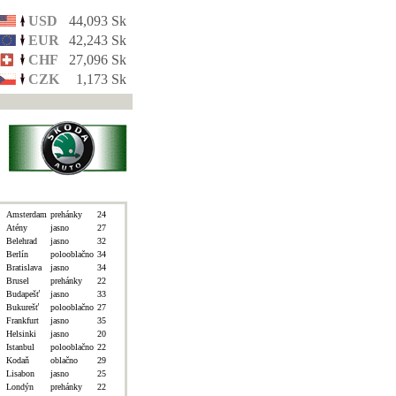
USD
44,093 Sk
EUR
42,243 Sk
CHF
27,096 Sk
CZK
1,173 Sk
Amsterdam
prehánky
24
Atény
jasno
27
Belehrad
jasno
32
Berlín
polooblačno
34
Bratislava
jasno
34
Brusel
prehánky
22
Budapešť
jasno
33
Bukurešť
polooblačno
27
Frankfurt
jasno
35
Helsinki
jasno
20
Istanbul
polooblačno
22
Kodaň
oblačno
29
Lisabon
jasno
25
Londýn
prehánky
22