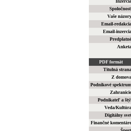
Inzerci
Spoločnos
Vaše názor
Email-redakci
Email-inzerci
Predplatn
Anket
PDF formát
Titulná stran
Z domov
Podnikové spektru
Zahranici
Podnikateľ a štý
Veda/Kultúr
Digitálny sve
Finančné komentár
Špor