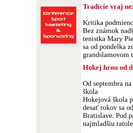
Tradície vraj n
Kritika podmien
Bez známok nadše
tenistka Mary Pi
sa od pondelka z
grandslamovom tur
Hokej hrou od d
Od septembra na 
škola
Hokejová škola pr
desať rokov sa o
Bratislave. Pod p
najmladšiu ratoles