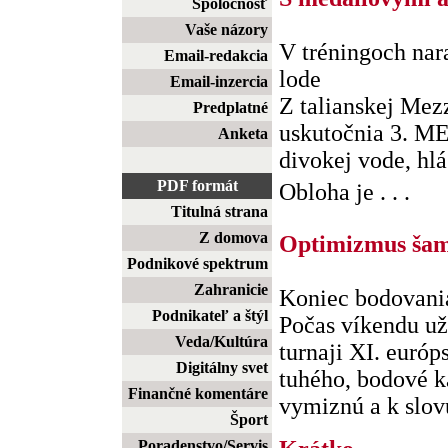
Spoločnosť
Vaše názory
V tréningoch nar
Email-redakcia
lode
Email-inzercia
Z talianskej Mez
Predplatné
uskutočnia 3. M
Anketa
divokej vode, hlá
PDF formát
Obloha je . . .
Titulná strana
Z domova
Optimizmus ša
Podnikové spektrum
Zahranicie
Koniec bodovania 
Podnikateľ a štýl
Počas víkendu u
Veda/Kultúra
turnaji XI. euró
Digitálny svet
tuhého, bodové k
Finančné komentáre
vymiznú a k slovu 
Šport
Poradenstvo/Servis