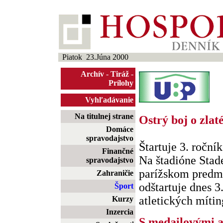
Piatok 23.Júna 2000
Archív
-
Tiráž
-
Prílohy
Vyhľadávanie
Na titulnej strane
Ostrý boj o zlat
Domáce
spravodajstvo
Štartuje 3. roční
Finančné
Na štadióne Stad
spravodajstvo
parížskom predme
Zahraničie
odštartuje dnes 3.
Šport
atletických míting
Kurzy
Inzercia
S medailovými 