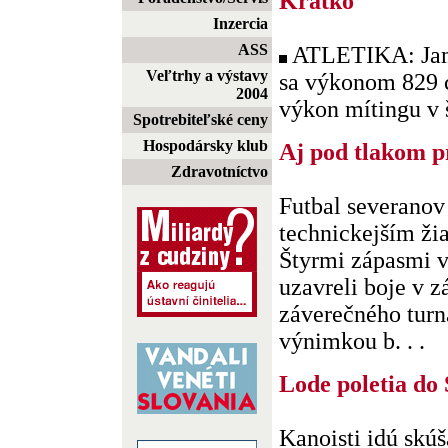
Krátko
Inzercia
ASS
ATLETIKA: Jama
Veľtrhy a výstavy
sa výkonom 829 c
2004
výkon mítingu v
Spotrebiteľské ceny
Hospodársky klub
Aj pod tlakom p
Zdravotníctvo
Futbal severanov
technickejším ži
Štyrmi zápasmi v
uzavreli boje v z
záverečného tur
výnimkou b. . .
Lode poletia do
Kanoisti idú skú