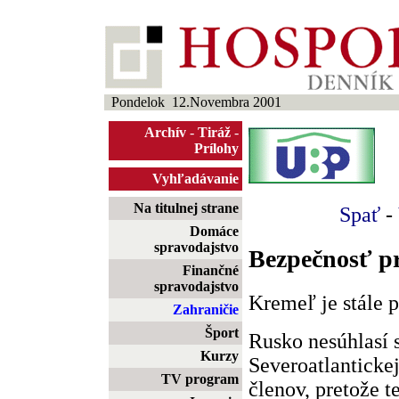
Pondelok 12.Novembra 2001
Archív
-
Tiráž
-
Prílohy
Vyhľadávanie
Na titulnej strane
Spať
-
Domáce
spravodajstvo
Bezpečnosť pr
Finančné
spravodajstvo
Kremeľ je stále 
Zahraničie
Šport
Rusko nesúhlasí 
Kurzy
Severoatlanticke
TV program
členov, pretože 