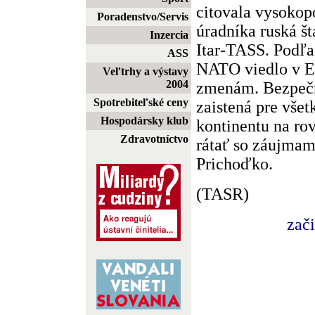
citovala vysoko
Poradenstvo/Servis
úradníka ruská št
Inzercia
Itar-TASS. Podľa
ASS
NATO viedlo v E
Veľtrhy a výstavy
2004
zmenám. Bezpečn
Spotrebiteľské ceny
zaistená pre všet
Hospodársky klub
kontinentu na ro
Zdravotníctvo
rátať so záujmam
Prichoďko.
(TASR)
zač