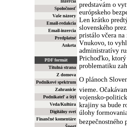
Inzercia
predstavám o vyt
Spoločnosť
európskeho bezpe
Vaše názory
Len krátko predt
Email-redakcia
slovenského prez
Email-inzercia
pristálo včera n
Predplatné
Vnukovo, to vyhlá
Anketa
administratívy r
Prichoďko, ktorý
PDF formát
problematiku zahr
Titulná strana
Z domova
O plánoch Slov
Podnikové spektrum
vieme. Očakávam
Zahranicie
vojensko-politick
Podnikateľ a štýl
krajiny sa bude 
Veda/Kultúra
úlohy formovani
Digitálny svet
Finančné komentáre
bezpečnostného pr
Šport