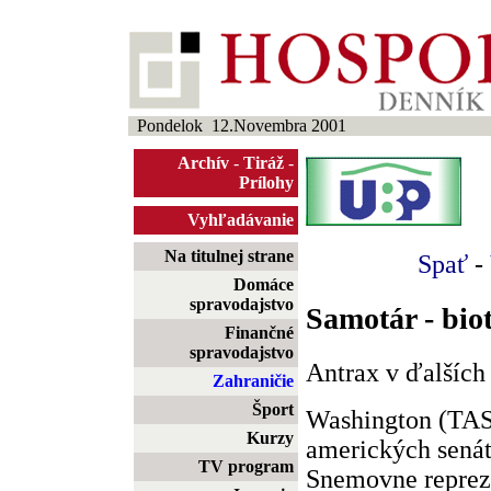
Pondelok 12.Novembra 2001
Archív
-
Tiráž
-
Prílohy
Vyhľadávanie
Na titulnej strane
Spať
-
Domáce
spravodajstvo
Samotár - biot
Finančné
spravodajstvo
Antrax v ďalších
Zahraničie
Šport
Washington (TASR
Kurzy
amerických senát
TV program
Snemovne reprez