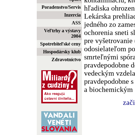
hľadiska ohrozen
Poradenstvo/Servis
Lekárska prehlia
Inzercia
ASS
jedného zo zame
Veľtrhy a výstavy
ochorenia sneti s
2004
pre vyšetrovanie 
Spotrebiteľské ceny
odosielateľom po
Hospodársky klub
smrteľnými spóra
Zdravotníctvo
pravdepodobne do
vedeckým vzdela
pravdepodobne s 
a biochemickým
zač