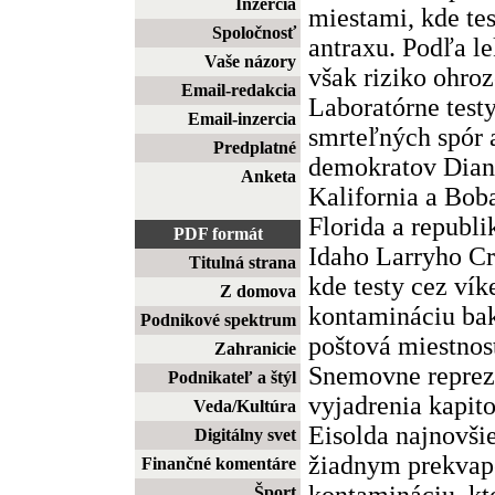
Inzercia
miestami, kde tes
Spoločnosť
antraxu. Podľa le
Vaše názory
však riziko ohro
Email-redakcia
Laboratórne testy
Email-inzercia
smrteľných spór 
Predplatné
demokratov Diann
Anketa
Kalifornia a Bob
Florida a republi
PDF formát
Idaho Larryho Cr
Titulná strana
kde testy cez vík
Z domova
kontamináciu bak
Podnikové spektrum
poštová miestno
Zahranicie
Snemovne reprez
Podnikateľ a štýl
vyjadrenia kapit
Veda/Kultúra
Eisolda najnovši
Digitálny svet
žiadnym prekvap
Finančné komentáre
kontamináciu, kt
Šport