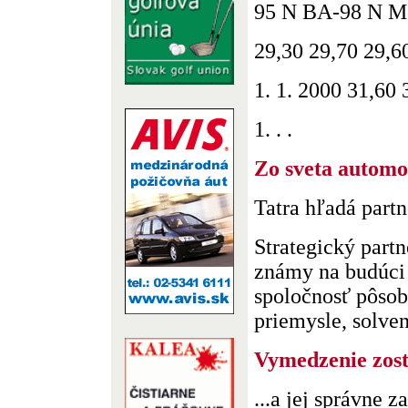
95 N BA-98 N Mo
29,30 29,70 29,6
1. 1. 2000 31,60 
1. . .
Zo sveta automo
Tatra hľadá partn
Strategický part
známy na budúci 
spoločnosť pôso
priemysle, solvent
Vymedzenie zost
...a jej správne 