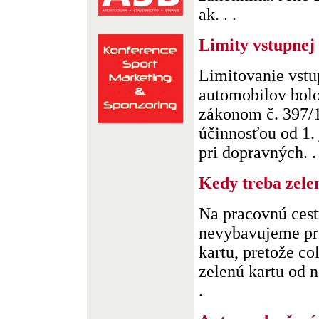
ak. . .
Limity vstupnej
Limitovanie vstu
automobilov bol
zákonom č. 397/19
účinnosťou od 1.
pri dopravných. . 
Kedy treba zele
Na pracovnú cest
nevybavujeme pre
kartu, pretože co
zelenú kartu od n
.