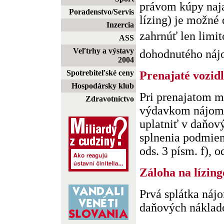
právom kúpy naja
Poradenstvo/Servis
lízing) je možné
Inzercia
zahrnúť len limi
ASS
Veľtrhy a výstavy
dohodnutého nájo
2004
Spotrebiteľské ceny
Prenajaté vozid
Hospodársky klub
Pri prenajatom m
Zdravotníctvo
výdavkom nájomn
uplatniť v daňov
splnenia podmie
ods. 3 písm. f), ods
Záloha na lízing
Prvá splátka náj
daňových náklad