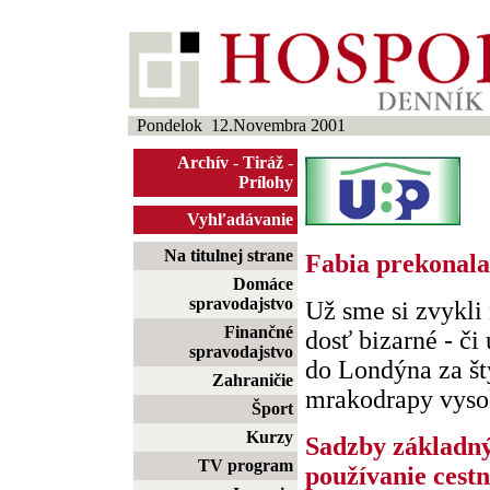
Pondelok 12.Novembra 2001
Archív
-
Tiráž
-
Prílohy
Vyhľadávanie
Na titulnej strane
Fabia prekonala
Domáce
spravodajstvo
Už sme si zvykli 
Finančné
dosť bizarné - či
spravodajstvo
do Londýna za št
Zahraničie
mrakodrapy vysoké
Šport
Kurzy
Sadzby základn
TV program
používanie cest