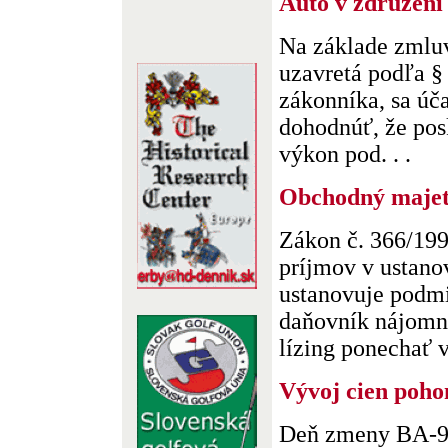
Auto v združení
Na základe zmluv
uzavretá podľa §
zákonníka, sa úč
dohodnúť, že pos
výkon pod. . .
Obchodný maje
Zákon č. 366/199
príjmov v ustanov
ustanovuje podm
daňovník nájomné
lízing ponechať v 
Vývoj cien poho
Deň zmeny BA-9