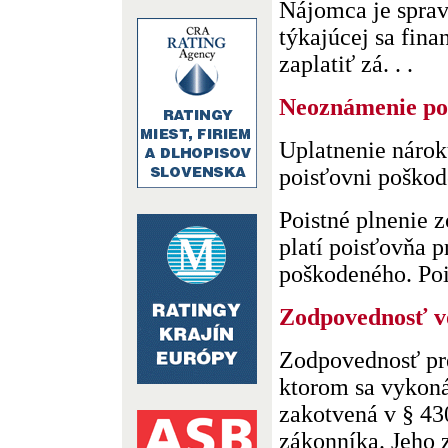
Nájomca je sprav
týkajúcej sa fin
zaplatiť zá. . .
Neoznámenie poi
Uplatnenie nárok
poisťovni poško
Poistné plnenie 
platí poisťovňa 
poškodeného. Poi
Zodpovednosť v
Zodpovednosť pr
ktorom sa vykoná
zakotvená v § 43
zákonníka. Jeho 