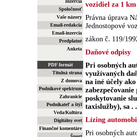
Inzercia
vozidiel za 1 km
Spoločnosť
Právna úprava Ná
Vaše názory
Jednostopové voz
Email-redakcia
Email-inzercia
zákon č. 119/1992 
Predplatné
Anketa
Daňové odpisy
Pri osobných au
PDF formát
využívaných daň
Titulná strana
na iné účely ak
Z domova
Podnikové spektrum
zabezpečovanie
Zahranicie
poskytovanie slu
Podnikateľ a štýl
taxislužby), sa . .
Veda/Kultúra
Lízing automobi
Digitálny svet
Finančné komentáre
Pri osobných aut
Šport