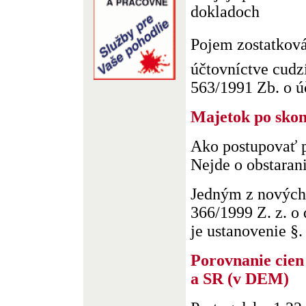
dokladoch
Pojem zostatková
účtovníctve cud
563/1991 Zb. o úč
Majetok po sko
Ako postupovať p
Nejde o obstara
Jedným z nových 
366/1999 Z. z. o
je ustanovenie §. 
Porovnanie cien
a SR (v DEM)