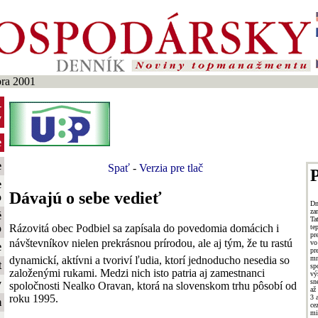
ra 2001
-
y
e
e
Spať
-
Verzia pre tlač
P
e
Dávajú o sebe vedieť
o
Dn
za
é
Ta
Rázovitá obec Podbiel sa zapísala do povedomia domácich i
o
te
pr
návštevníkov nielen prekrásnou prírodou, ale aj tým, že tu rastú
vo
e
pr
dynamickí, aktívni a tvoriví ľudia, ktorí jednoducho nesedia so
m
t
sp
založenými rukami. Medzi nich isto patria aj zamestnanci
vý
sn
y
spoločnosti Nealko Oravan, ktorá na slovenskom trhu pôsobí od
až
roku 1995.
3 
m
ce
m