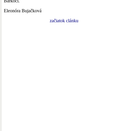
Barkoci.
Eleonóra Bujačková
začiatok clánku