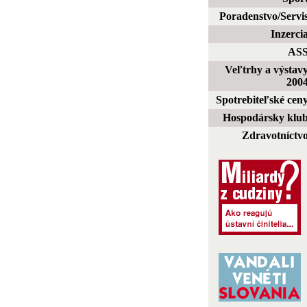
Poradenstvo/Servi
Inzerci
AS
Veľtrhy a výstav
200
Spotrebiteľské cen
Hospodársky klu
Zdravotníctv