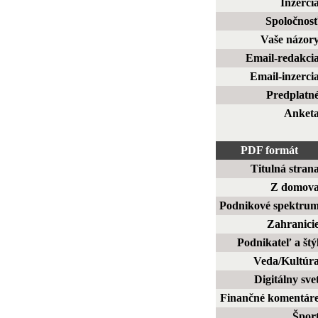
Inzerci
Spoločnos
Vaše názor
Email-redakci
Email-inzerci
Predplatn
Anket
PDF formát
Titulná stran
Z domov
Podnikové spektru
Zahranici
Podnikateľ a štý
Veda/Kultúr
Digitálny sve
Finančné komentár
Špor