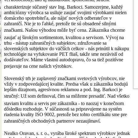
charakterizuje súčasný stav Ing. Barkoci. Samozrejme, každý
s
ambiciózny výrobca sa usiluje zaujať svojimi výrobkami nielen
a
domáceho spotrebiteľa, ale nájsť nových odberateľov v
S
zahraničí. Nie je to ľahké, pretože tie sú obsadené silnými
značkami. Našou výhodou môže byť cena. Zákazníka chceme
y
4
zaujať aj širokým sortimentom, kvalitou a servisom. Vývoj na
trhu - nástup zahraničných subjektov, združovanie sa
y
slovenských subjektov do väčších celkov - nás prinútil k nákupu
b
technológie na vyfukovanie PET fliaš, takže sme nezávislí od
dodávateľov. Máme vlastnú autodopravu, čo sa tiež pozitívne
o
prejavuje na cene našich výrobkov.
Slovenský trh je zaplavený značkami svetových výrobcov, nie
vždy v zodpovedajúcej kvalite. Predsa však u zákazníka bodujú
lepším dizajnom, agresívnou reklamou a pod. Ing. Barkoci je
stručný: Už som definoval, čím sa môžeme presadiť. Nad všetko
staviam kvalitu a servis pre zákazníka - to naozaj v konečnom
dôsledku rozhoduje. V súčasnosti sa pripravujeme na systém
riadenia kvality ISO 9002, pretože bez tohto certifikátu sme pre
zahraničných obchodných partnerov nezaujímaví.
Nealko Oravan, s. r. o., vyrába široké spektrum výrobkov jednak