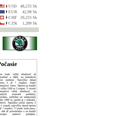
USD
48,235 Sk
EUR
42,98 Sk
CHF
29,255 Sk
CZK
1,289 Sk
očasie
es bude veľká oblačnosť až
mračené a dážď, na hrebeňoch
tier sneženie. Najvyššia denná
plota 3 až 7 stupňov. Slabý
emenlivý vietor. Teplota na horách
 výške 1500 m 3 stupne. V utorok
emenlivá veľká oblačnosť, na
nohých miestach prehánky,
očiatku, približne od nadmorskej
šky 1000 m, neskôr aj v nížinách,
ehové. Najnižšia nočná teplota 3
 -1 stupeň, najvyššia denná teplota
až 7 stupňov. V stredu bude jasno,
z deň až polooblačno a na horách
iestami snehové prehánky.