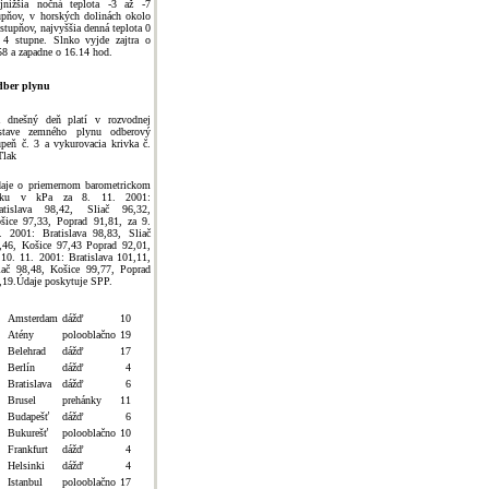
jnižšia nočná teplota -3 až -7
upňov, v horských dolinách okolo
 stupňov, najvyššia denná teplota 0
 4 stupne. Slnko vyjde zajtra o
58 a zapadne o 16.14 hod.
ber plynu
 dnešný deň platí v rozvodnej
stave zemného plynu odberový
upeň č. 3 a vykurovacia krivka č.
Tlak
aje o priemernom barometrickom
laku v kPa za 8. 11. 2001:
atislava 98,42, Sliač 96,32,
šice 97,33, Poprad 91,81, za 9.
. 2001: Bratislava 98,83, Sliač
,46, Košice 97,43 Poprad 92,01,
 10. 11. 2001: Bratislava 101,11,
iač 98,48, Košice 99,77, Poprad
,19.Údaje poskytuje SPP.
Amsterdam
dážď
10
Atény
polooblačno
19
Belehrad
dážď
17
Berlín
dážď
4
Bratislava
dážď
6
Brusel
prehánky
11
Budapešť
dážď
6
Bukurešť
polooblačno
10
Frankfurt
dážď
4
Helsinki
dážď
4
Istanbul
polooblačno
17