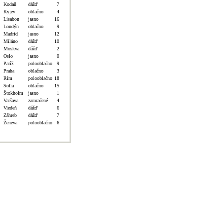
Kodaň
dážď
7
Kyjev
oblačno
4
Lisabon
jasno
16
Londýn
oblačno
9
Madrid
jasno
12
Miláno
dážď
10
Moskva
dážď
2
Oslo
jasno
0
Paríž
polooblačno
9
Praha
oblačno
3
Rím
polooblačno
18
Sofia
oblačno
15
Štokholm
jasno
1
Varšava
zamračené
4
Viedeň
dážď
6
Záhreb
dážď
7
Ženeva
polooblačno
6