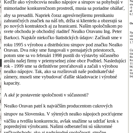
a
Keďže ako výrobcovia nealko nápojov a sirupov sa pohybujú v
Na
st
mimoriadne konkurenčnom prostredí, musia sa poriadne oháňať,
-9
ť
až
6.
aby sa presadili. Napriek čoraz agresívnejšiemu prenikaniu
y
zahraničných značiek na náš trh, držia si klientelu a obzerajú sa
Od
a
po nových kontraktoch aj za hranicami. Naším spoločníkom po
svete obchodu je obchodný riaditeľ Nealko Oravanu Ing. Peter
a
Na
sú
Barkoci. Najskôr niekoľko štatistických údajov: Začínali sme v
é
st
1.
roku 1995 s výrobou a distribúciou sirupov pod značku Nealko
a
Oravan. Dva roky sme fungovali v prenajatých priestoroch,
Úd
t
potom sme sa vo februári 1998 pustili do výstavby súčasného
Br
areálu našej firmy v priemyselnej zóne obce Podbiel. Nasledujúci
Ko
11
rok - 1999 sme sa definitívne presťahovali a začali s výrobou
96
a
za
nealko nápojov. Tak, ako sa rozširovali naše podnikateľské
Sl
zámery, museli sme vybudovať ďalšie skladovacie i výrobné
94
a
kapacity.
m
e
A aké je postavenie spoločnosti v súčasnosti?
l
Nealko Oravan patrí k najväčším producentom cukrových
a
sirupov na Slovensku. V sýtených nealko nápojoch pociťujeme
t
väčšiu a tvrdšiu konkurenciu, avšak snažíme sa udržať krok s
e
poprednými výrobcami. Našimi odberateľmi sú súkromné
t
veľkoobchody, ako aj nadnárodné spoločnosti, stručne