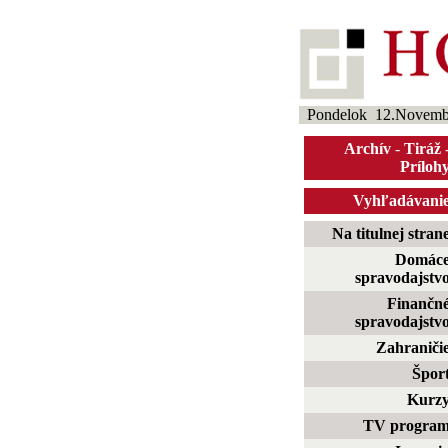
Pondelok 12.Novemb
Archív
-
Tiráž
Príloh
Vyhľadávani
Na titulnej stran
Domác
spravodajstv
Finančn
spravodajstv
Zahraniči
Špor
Kurz
TV progra