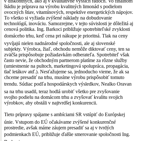
v diskontných, ako aj v kvalitatívne vyšších radoch. Vo finálnom
štádiu je príprava na výrobu kvalitných limonád s podielom
ovocných štiav, vitamínových, respektíve energetických nápojov.
To všetko si vyžiada zvýšené náklady na dobudovanie
technológií, inováciu. Samozrejme, v tejto súvislosti je dôležitá aj
cenová politika. Ing. Barkoci približuje spotrebiteľské zvyklosti
domáceho trhu, keď cena pri nákupe je prioritná. Tlak na ceny
vyvíjajú nielen nadnárodné spoločnosti, ale aj slovenské
subjekty. Výrobca, žiaľ, obchodu nemôže diktovať ceny, ten sa
zväčša prispôsobuje požiadavkám odberateľa. Spotrebiteľ však
často nevie, že obchodným partnerom platíme za rôzne služby
(umiestnenie na pultoch, marketingová spolupráca, propagácia,
tlač letákov atď.). Nesťažujeme sa, jednoducho vieme, že ak sa
chceme presadiť na trhu, musíme výrobu prispôsobiť tomuto
trendu. Súdiac podľa hospodárskych výsledkov, Nealko Oravan
sa na trhu usadil, teraz hodlá urobiť všetko pre zvyšovanie
svojho podielu na domácom trhu a zvyšovať kvalitu svojich
výrobkov, aby obstáli v najtvrdšej konkurencii.
Tieto prípravy spájame s ambíciami SR vstúpiť do Európskej
únie. Vstupom do EÚ očakávame zvýšené konkurenčné
prostredie, avšak máme záujem presadiť sa aj v tvrdých
podmienkach EÚ, približuje ďalšie smerovanie spoločnosti Ing.