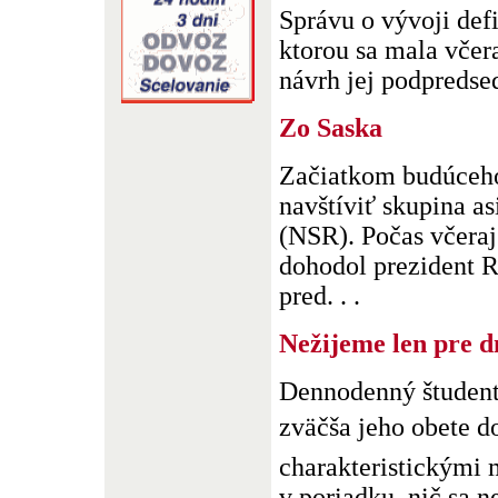
Správu o vývoji def
ktorou sa mala včer
návrh jej podpredsed
Zo Saska
Začiatkom budúceho
navštíviť skupina a
(NSR). Počas včerajš
dohodol prezident R
pred. . .
Nežijeme len pre d
Dennodenný študent
zväčša jeho obete d
charakteristickými 
v poriadku, nič sa ne