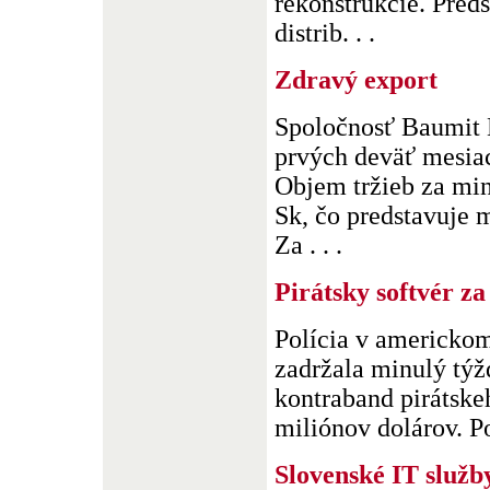
rekonštrukcie. Preds
distrib. . .
Zdravý export
Spoločnosť Baumit B
prvých deväť mesiac
Objem tržieb za min
Sk, čo predstavuje 
Za . . .
Pirátsky softvér za
Polícia v americko
zadržala minulý týž
kontraband pirátske
miliónov dolárov. Po
Slovenské IT služby