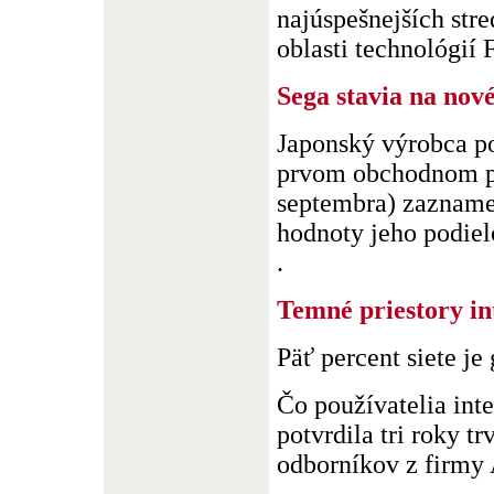
najúspešnejších str
oblasti technológií F
Sega stavia na nov
Japonský výrobca po
prvom obchodnom po
septembra) zaznamen
hodnoty jeho podielo
.
Temné priestory in
Päť percent siete je
Čo používatelia inte
potvrdila tri roky t
odborníkov z firmy A