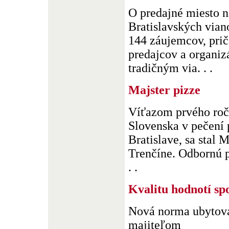
O predajné miesto n
Bratislavských vian
144 záujemcov, prič
predajcov a organiz
tradičným via. . .
Majster pizze
Víťazom prvého roč
Slovenska v pečení p
Bratislave, sa stal M
Trenčíne. Odbornú p
. .
Kvalitu hodnotí sp
Nová norma ubytova
majiteľom