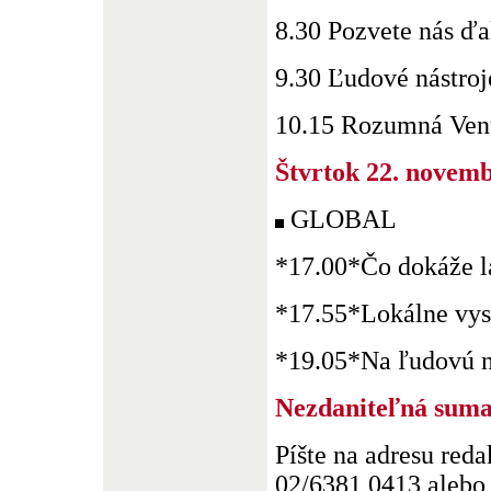
8.30 Pozvete nás ď
9.30 Ľudové nástroj
10.15 Rozumná Venuš
Štvrtok 22. novem
GLOBAL
*17.00*Čo dokáže lá
*17.55*Lokálne vys
*19.05*Na ľudovú nô
Nezdaniteľná suma
Píšte na adresu redak
02/6381 0413 alebo 