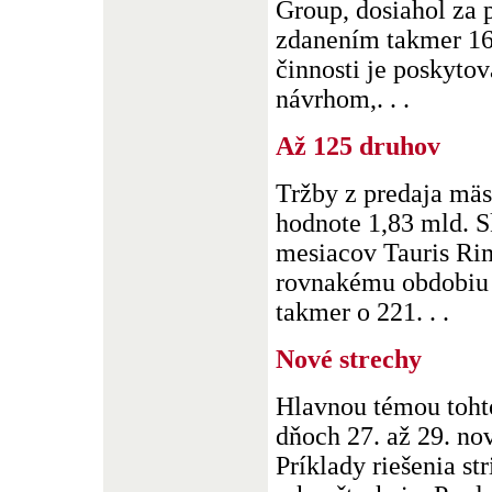
Group, dosiahol za 
zdanením takmer 16
činnosti je poskytov
návrhom,. . .
Až 125 druhov
Tržby z predaja mä
hodnote 1,83 mld. S
mesiacov Tauris Ri
rovnakému obdobiu v
takmer o 221. . .
Nové strechy
Hlavnou témou tohto
dňoch 27. až 29. no
Príklady riešenia st