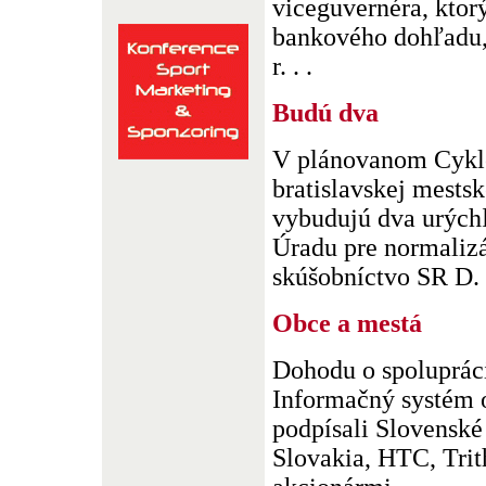
viceguvernéra, ktor
bankového dohľadu,
r. . .
Budú dva
V plánovanom Cykl
bratislavskej mestsk
vybudujú dva urých
Úradu pre normalizá
skúšobníctvo SR D. 
Obce a mestá
Dohodu o spolupráci
Informačný systém o
podpísali Slovensk
Slovakia, HTC, Trit