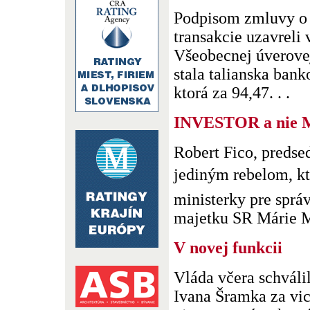
Podpisom zmluvy o
transakcie uzavreli 
Všeobecnej úverovej
stala talianska ban
ktorá za 94,47. . .
INVESTOR a nie
Robert Fico, predse
jediným rebelom, k
ministerky pre sprá
majetku SR Márie Ma
V novej funkcii
Vláda včera schvál
Ivana Šramka za vi