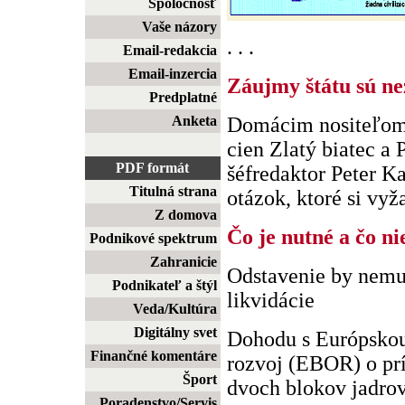
Spoločnosť
Vaše názory
. . .
Email-redakcia
Email-inzercia
Záujmy štátu sú n
Predplatné
Anketa
Domácim nositeľom 
cien Zlatý biatec a
PDF formát
šéfredaktor Peter K
Titulná strana
otázok, ktoré si vyž
Z domova
Čo je nutné a čo ni
Podnikové spektrum
Zahranicie
Odstavenie by nemu
Podnikateľ a štýl
likvidácie
Veda/Kultúra
Digitálny svet
Dohodu s Európskou
Finančné komentáre
rozvoj (EBOR) o pr
Šport
dvoch blokov jadrove
Poradenstvo/Servis