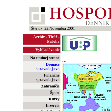
Štvrtok 22.Novembra 2001
Archív
-
Tiráž
-
Prílohy
Vyhľadávanie
Na titulnej strane
...
Domáce
spravodajstvo
Finančné
spravodajstvo
Zahraničie
Šport
Kurzy
Inzercia