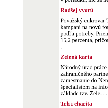
Radšej vyorú
Považský cukrovar T
kampani na novú fo
podľa potreby. Prie
15,2 percenta, pričo
.
Zelená karta
Národný úrad práce 
zahraničného partn
zamestnanie do Nem
špecialistom na inf
základe tzv. Zele. . .
Trh i charita