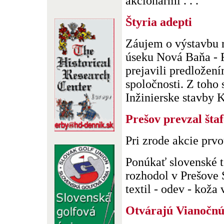
akcionármi . . .
Štyria adepti
Záujem o výstavbu r
úseku Nová Baňa -
prejavili predložen
spoločnosti. Z toho 
Inžinierske stavby Ko
Prešov prevzal štaf
Pri zrode akcie prv
Ponúkať slovenské t
rozhodol v Prešove
textil - odev - koža v
Otvárajú Vianočnú