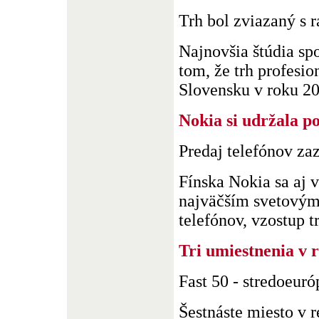
Trh bol zviazaný s 
Najnovšia štúdia sp
tom, že trh profesio
Slovensku v roku 200
Nokia si udržala po
Predaj telefónov za
Fínska Nokia sa aj v
najväčším svetový
telefónov, vzostup t
Tri umiestnenia v 
Fast 50 - stredoeuró
Šestnáste miesto v r