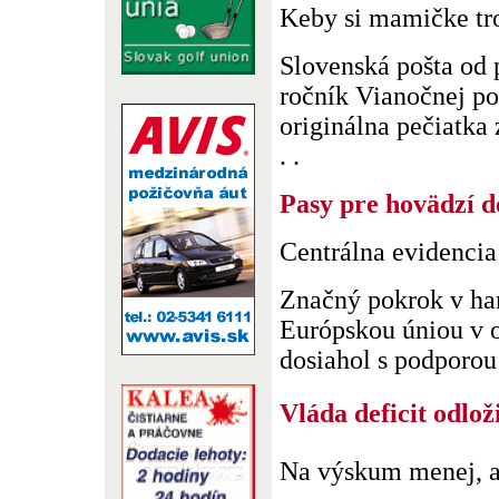
Keby si mamičke t
Slovenská pošta od p
ročník Vianočnej po
originálna pečiatka 
. .
Pasy pre hovädzí 
Centrálna evidencia 
Značný pokrok v har
Európskou úniou v o
dosiahol s podporou 
Vláda deficit odloži
Na výskum menej, a