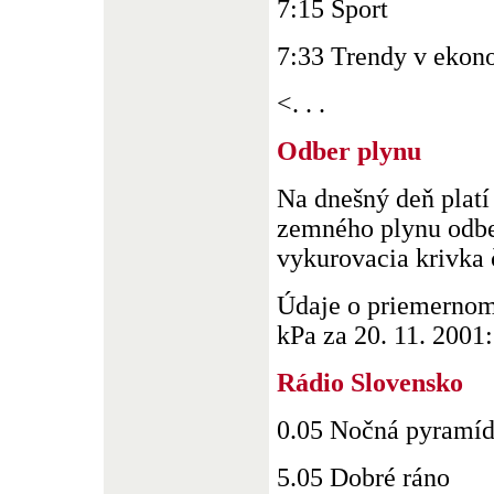
7:15 Šport
7:33 Trendy v ekon
<. . .
Odber plynu
Na dnešný deň platí
zemného plynu odber
vykurovacia krivka č
Údaje o priemernom
kPa za 20. 11. 2001: 
Rádio Slovensko
0.05 Nočná pyramí
5.05 Dobré ráno