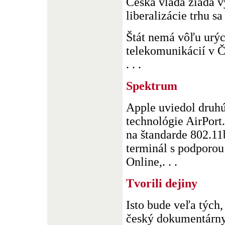
Česká vláda žiada 
liberalizácie trhu s
Štát nemá vôľu urých
telekomunikácií v Č
. . .
Spektrum
Apple uviedol druhú
technológie AirPort.
na štandarde 802.11
terminál s podporo
Online,. . .
Tvorili dejiny
Isto bude veľa tých,
český dokumentárny 