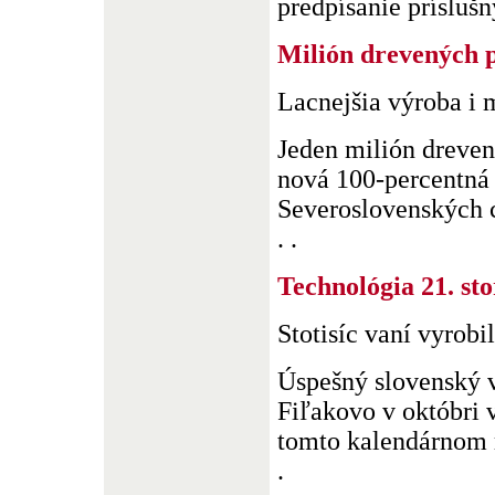
predpísanie príslušný
Milión drevených p
Lacnejšia výroba i 
Jeden milión dreven
nová 100-percentná 
Severoslovenských c
. .
Technológia 21. sto
Stotisíc vaní vyrobi
Úspešný slovenský 
Fiľakovo v októbri v
tomto kalendárnom r
.