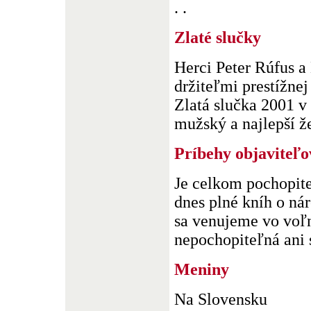
. .
Zlaté slučky
Herci Peter Rúfus a
držiteľmi prestížne
Zlatá slučka 2001 v 
mužský a najlepší že
Príbehy objaviteľo
Je celkom pochopite
dnes plné kníh o ná
sa venujeme vo voľne
nepochopiteľná ani s
Meniny
Na Slovensku