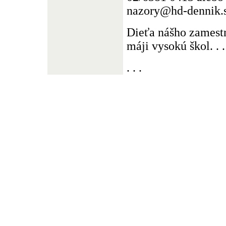
nazory@hd-dennik.
Dieťa nášho zamestn
máji vysokú škol. . .
. . .