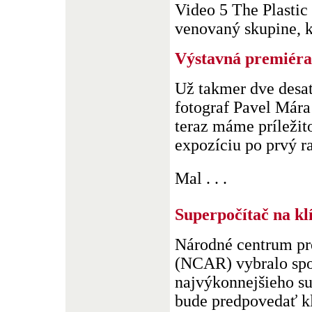
Video 5 The Plastic
venovaný skupine, kto
Výstavná premiéra
Už takmer dve desať
fotograf Pavel Mára
teraz máme príležito
expozíciu po prvý r
Mal . . .
Superpočítač na k
Národné centrum pr
(NCAR) vybralo spo
najvýkonnejšieho su
bude predpovedať k