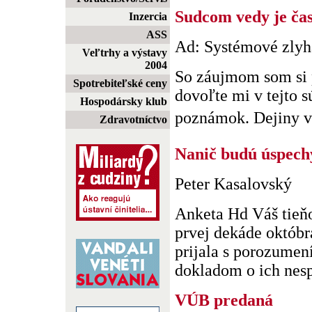
Sudcom vedy je ča
Inzercia
ASS
Ad: Systémové zlyha
Veľtrhy a výstavy
2004
So záujmom som si p
Spotrebiteľské ceny
dovoľte mi v tejto s
Hospodársky klub
poznámok. Dejiny vyv
Zdravotníctvo
Nanič budú úspech
Peter Kasalovský
Anketa Hd Váš tieňo
prvej dekáde októbra
prijala s porozumení
dokladom o ich nesp
VÚB predaná