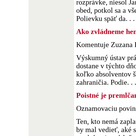
rozprávke, niesol J
obed, potkol sa a vš
Polievku späť da. . .
Ako zvládneme he
Komentuje Zuzana 
Výskumný ústav prác
dostane v týchto dňo
koľko absolventov š
zahraničia. Podie. . 
Poistné je premlčan
Oznamovaciu povinn
Ten, kto nemá zaplat
by mal vedieť, aké 