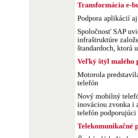
Transformácia e-bu
Podpora aplikácií a
Spoločnosť SAP uvie
infraštruktúre založ
štandardoch, ktorá u
Veľký štýl malého
Motorola predstavi
telefón
Nový mobilný telefó
inováciou zvonka i 
telefón podporujúci 
Telekomunikačné 