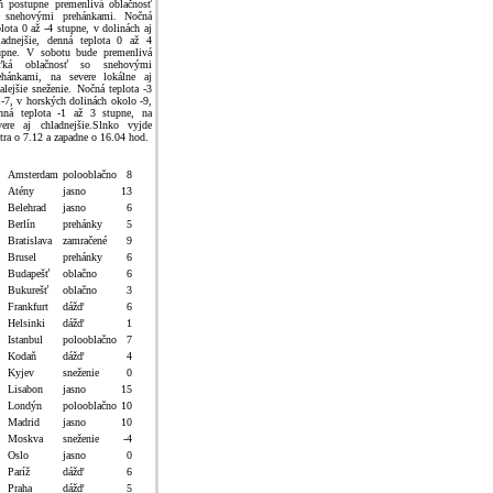
ň postupne premenlivá oblačnosť
 snehovými prehánkami. Nočná
plota 0 až -4 stupne, v dolinách aj
ladnejšie, denná teplota 0 až 4
upne. V sobotu bude premenlivá
ľká oblačnosť so snehovými
ehánkami, na severe lokálne aj
valejšie sneženie. Nočná teplota -3
 -7, v horských dolinách okolo -9,
nná teplota -1 až 3 stupne, na
vere aj chladnejšie.Slnko vyjde
jtra o 7.12 a zapadne o 16.04 hod.
Amsterdam
polooblačno
8
Atény
jasno
13
Belehrad
jasno
6
Berlín
prehánky
5
Bratislava
zamračené
9
Brusel
prehánky
6
Budapešť
oblačno
6
Bukurešť
oblačno
3
Frankfurt
dážď
6
Helsinki
dážď
1
Istanbul
polooblačno
7
Kodaň
dážď
4
Kyjev
sneženie
0
Lisabon
jasno
15
Londýn
polooblačno
10
Madrid
jasno
10
Moskva
sneženie
-4
Oslo
jasno
0
Paríž
dážď
6
Praha
dážď
5