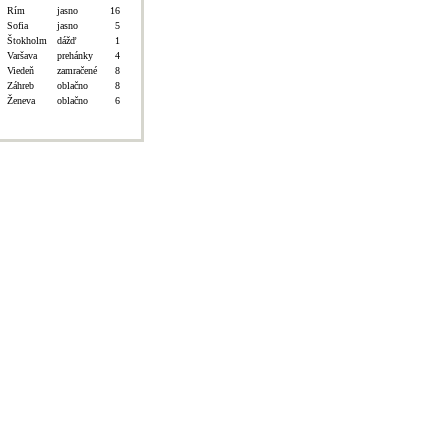
Rím
jasno
16
Sofia
jasno
5
Štokholm
dážď
1
Varšava
prehánky
4
Viedeň
zamračené
8
Záhreb
oblačno
8
Ženeva
oblačno
6