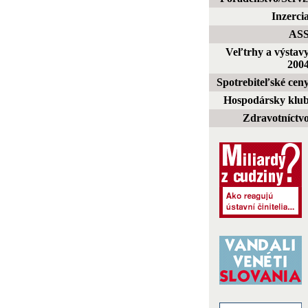
Inzerci
AS
Veľtrhy a výstav
200
Spotrebiteľské cen
Hospodársky klu
Zdravotníctv