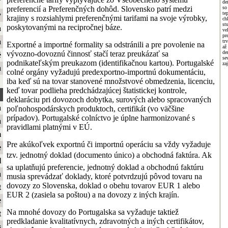
ť
de
preferencií a Preferenčných dohôd. Slovensko patrí medzi
so
te
y
krajiny s rozsiahlymi preferenčnými tarifami na svoje výrobky,
ch
st
poskytovanými na recipročnej báze.
a
ve
pr
a
tr
Exportné a importné formality sa odstránili a pre povolenie na
až
vývozno-dovoznú činnosť stačí teraz preukázať sa
de
é
se
podnikateľským preukazom (identifikačnou kartou). Portugalské
za
a
colné orgány vyžadujú predexportno-importnú dokumentáciu,
iba keď sú na tovar stanovené množstvové obmedzenia, licenciu,
keď tovar podlieha predchádzajúcej štatistickej kontrole,
deklaráciu pri dovozoch dobytka, surových alebo spracovaných
a
poľnohospodárskych produktoch, certifikát (vo väčšine
prípadov). Portugalské colníctvo je úplne harmonizované s
a
pravidlami platnými v EÚ.
m
Pre akúkoľvek exportnú či importnú operáciu sa vždy vyžaduje
e
tzv. jednotný doklad (documento único) a obchodná faktúra. Ak
l
sa uplatňujú preferencie, jednotný doklad a obchodnú faktúru
a
musia sprevádzať doklady, ktoré potvrdzujú pôvod tovaru na
dovozy zo Slovenska, doklad o obehu tovarov EUR 1 alebo
t
EUR 2 (zasiela sa poštou) a na dovozy z iných krajín.
e
Na mnohé dovozy do Portugalska sa vyžaduje taktiež
t
predkladanie kvalitatívnych, zdravotných a iných certifikátov,
s