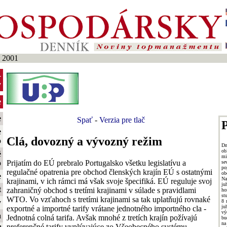
 2001
-
y
e
e
Spať
-
Verzia pre tlač
P
e
Clá, dovozný a vývozný režim
o
Dn
ob
é
mi
Prijatím do EÚ prebralo Portugalsko všetku legislatívu a
o
se
po
regulačné opatrenia pre obchod členských krajín EÚ s ostatnými
ob
e
Na
krajinami, v ich rámci má však svoje špecifiká. EÚ reguluje svoj
ju
t
zahraničný obchod s tretími krajinami v súlade s pravidlami
ho
st
WTO. Vo vzťahoch s tretími krajinami sa tak uplatňujú rovnaké
8 
y
j
exportné a importné tarify vrátane jednotného importného cla -
vý
a
Jednotná colná tarifa. Avšak mnohé z tretích krajín požívajú
bu
na
preferenčné tarify vyplývajúce zo Všeobecného systému