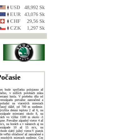
USD
48,992 Sk
EUR
43,076 Sk
CHF
29,56 Sk
CZK
1,297 Sk
očasie
es bude spočiatku polojasno až
lačno, v nižších polohách zrána
estami hmla. V priebehu dňa od
verozápadu prevažne zamračené a
poludní na viacerých miestach
časný dážď, od 700 m sneženie.
jvyššia denná teplota 2 až 6, na
hozápade miestami okolo 8, na
rách vo výške 1500 m okolo -3
upne. Prevažne západný vietor 4 až
m/s, na horách a v nárazoch aj na
uhozápade 10 až 15 m/s, na
chode slabý južný vietor.V piatok
de veľká oblačnosť až zamračené a
 mnohých miestach sneženie. Cez