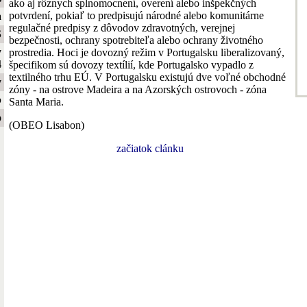
ako aj rôznych splnomocnení, overení alebo inšpekčných
potvrdení, pokiaľ to predpisujú národné alebo komunitárne
a
regulačné predpisy z dôvodov zdravotných, verejnej
S
bezpečnosti, ochrany spotrebiteľa alebo ochrany životného
y
prostredia. Hoci je dovozný režim v Portugalsku liberalizovaný,
4
špecifikom sú dovozy textílií, kde Portugalsko vypadlo z
textilného trhu EÚ. V Portugalsku existujú dve voľné obchodné
y
zóny - na ostrove Madeira a na Azorských ostrovoch - zóna
b
Santa Maria.
o
(OBEO Lisabon)
začiatok clánku