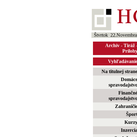
Štvrtok 22.Novembra
Archív
-
Tiráž
Príloh
Vyhľadávani
Na titulnej stran
Domác
spravodajstv
Finančn
spravodajstv
Zahraniči
Špor
Kurz
Inzerci