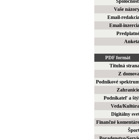
Spoločnos
Vaše názor
Email-redakci
Email-inzerci
Predplatn
Anket
PDF formát
Titulná stran
Z domov
Podnikové spektru
Zahranici
Podnikateľ a štý
Veda/Kultúr
Digitálny sve
Finančné komentár
Špor
Poradenstvo/Servi