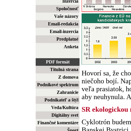
Inzercia
Spoločnosť
Vaše názory
Email-redakcia
Email-inzercia
Predplatné
Anketa
PDF formát
Titulná strana
Hovorí sa, že cho
Z domova
niečoho bojí. Na
Podnikové spektrum
veľa prasiatok, h
Zahranicie
aby neuhynula. Ak 
Podnikateľ a štýl
Veda/Kultúra
SR ekologickou 
Digitálny svet
Cyklotrón budeme
Finančné komentáre
Banskej Bystrici
Šport