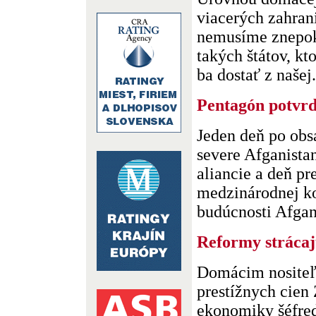
viacerých zahran
nemusíme znepok
takých štátov, kt
ba dostať z našej. 
Pentagón potvrd
Jeden deň po ob
severe Afganista
aliancie a deň p
medzinárodnej k
budúcnosti Afganis
Reformy strácaj
Domácim nositeľ
prestížnych cien 
ekonomiky šéfred