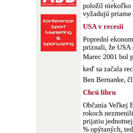
položil niekoľko 
vyžadujú priame o
USA v recesii
Poprední ekonomi
priznali, že USA 
Marec 2001 bol
keď sa začala rece
Ben Bernanke, čle
Chcú libru
Občania Veľkej B
rokoch nezmenili
prijatiu jednotne
% opýtaných, ted