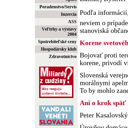
Poradenstvo/Servis
Podľa informácií
Inzercia
ASS
neviem o prípade
Veľtrhy a výstavy
stanoviská občanov
2004
Spotrebiteľské ceny
Korene svetové
Hospodársky klub
Bojovať proti te
Zdravotníctvo
korene, privodí v
Slovenská verejn
morálnymi apelmi
To by mohlo zanec
Ani o krok späť
Peter Kasalovský
Úrovňou domácej