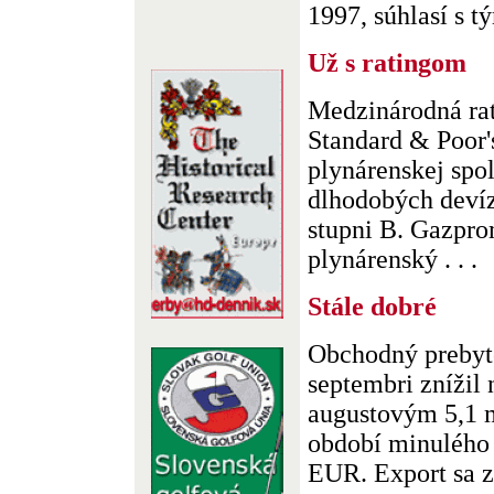
1997, súhlasí s tý
Už s ratingom
Medzinárodná ra
Standard & Poor's
plynárenskej spo
dlhodobých deví
stupni B. Gazpro
plynárenský . . .
Stále dobré
Obchodný prebyto
septembri znížil
augustovým 5,1 
období minulého 
EUR. Export sa zvý