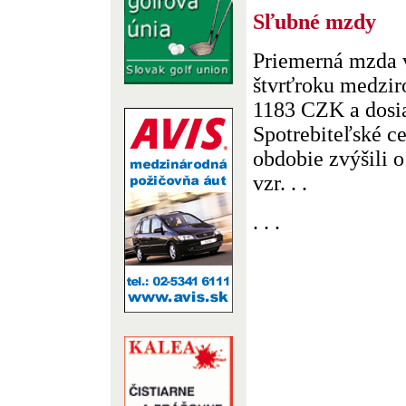
Sľubné mzdy
Priemerná mzda v
štvrťroku medzir
1183 CZK a dosi
Spotrebiteľské c
obdobie zvýšili o
vzr. . .
. . .