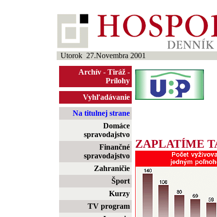
Utorok 27.Novembra 2001
Archív
-
Tiráž
-
Prílohy
Vyhľadávanie
Na titulnej strane
Domáce
spravodajstvo
ZAPLATÍME 
Finančné
spravodajstvo
Zahraničie
Šport
Kurzy
TV program