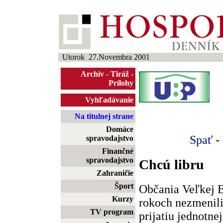
Utorok 27.Novembra 2001
Archív
-
Tiráž
-
Prílohy
Vyhľadávanie
Na titulnej strane
Domáce
Spať
-
spravodajstvo
Finančné
spravodajstvo
Chcú libru
Zahraničie
Šport
Občania Veľkej B
Kurzy
rokoch nezmenili
TV program
prijatiu jednotne