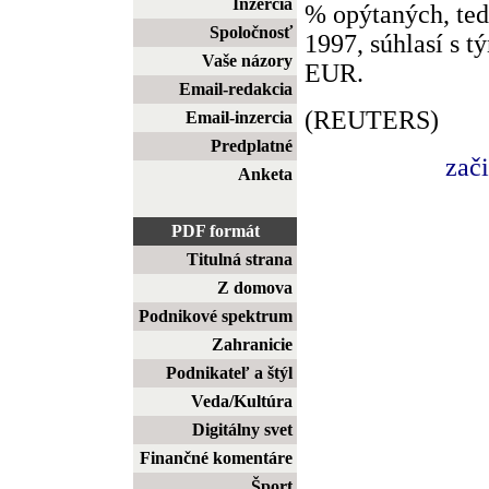
Inzercia
% opýtaných, ted
Spoločnosť
1997, súhlasí s 
Vaše názory
EUR.
Email-redakcia
(REUTERS)
Email-inzercia
Predplatné
zač
Anketa
PDF formát
Titulná strana
Z domova
Podnikové spektrum
Zahranicie
Podnikateľ a štýl
Veda/Kultúra
Digitálny svet
Finančné komentáre
Šport