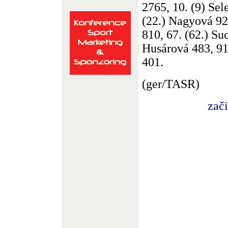
2765, 10. (9) Sel
(22.) Nagyová 92
810, 67. (62.) Su
Husárová 483, 91
401.
(ger/TASR)
zač