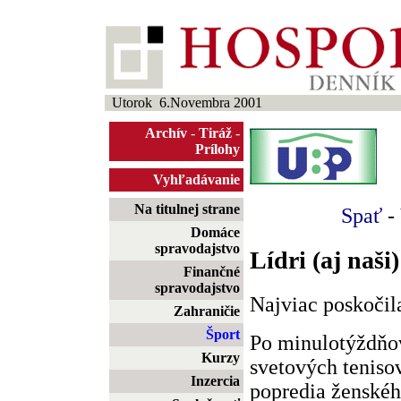
Utorok 6.Novembra 2001
Archív
-
Tiráž
-
Prílohy
Vyhľadávanie
Na titulnej strane
Spať
-
Domáce
spravodajstvo
Lídri (aj naši)
Finančné
spravodajstvo
Najviac poskočil
Zahraničie
Šport
Po minulotýždňo
Kurzy
svetových teniso
Inzercia
popredia ženskéh