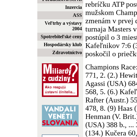
rebríčku ATP pos
Inzercia
mužskom Champi
ASS
zmenám v prvej d
Veľtrhy a výstavy
turnaja Masters 
2004
postúpil o 3 mies
Spotrebiteľské ceny
Kafeľnikov 7:6 (3)
Hospodársky klub
poskočil o priečk
Zdravotníctvo
Champions Race: 
771, 2. (2.) Hewit
Agassi (USA) 684,
568, 5. (6.) Kafe
Rafter (Austr.) 55
478, 8. (9) Haas 
Henman (V. Brit.
(USA) 388 b., ...
(134.) Kučera 60,