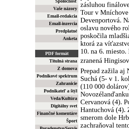
Spoločnosť
zásluhou finálov
Vaše názory
Tour v Mníchove
Email-redakcia
Devenportová. Na 
Email-inzercia
oslavu nového ro
Predplatné
poskočila mladši
Anketa
ktorá za víťazst
10. na 6. miesto.
PDF formát
zranená Hingisová
Titulná strana
Z domova
Prepad zažila aj 
Podnikové spektrum
Suchá (5- v 1. ko
Zahranicie
(110 000 dolárov
Podnikateľ a štýl
Novozélanďanku N
Veda/Kultúra
Cervanová (4). 
Digitálny svet
Hantuchová (4). 
Finančné komentáre
smerom dole Hrba
Šport
zachraňoval tento
Poradenstvo/Servis