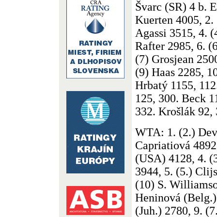
Švarc (SR) 4 b. E
Kuerten 4005, 2. 
Agassi 3515, 4. (
Rafter 2985, 6. (
(7) Grosjean 2500
(9) Haas 2285, 10
Hrbatý 1155, 112
125, 300. Beck 1
332. Krošlák 92,
WTA: 1. (2.) Dev
Capriatiová 4892
(USA) 4128, 4. (3
3944, 5. (5.) Clij
(10) S. Williams
Heninová (Belg.)
(Juh.) 2780, 9. (