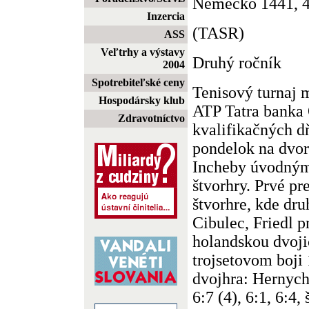
Nemecko 1441, 
Inzercia
(TASR)
ASS
Veľtrhy a výstavy
Druhý ročník
2004
Spotrebiteľské ceny
Tenisový turnaj 
Hospodársky klub
ATP Tatra banka
Zdravotníctvo
kvalifikačných d
pondelok na dvor
Incheby úvodným
štvorhry. Prvé pr
štvorhre, kde dr
Cibulec, Friedl p
holandskou dvoji
trojsetovom boji 
dvojhra: Hernych
6:7 (4), 6:1, 6:4,