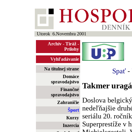
Utorok 6.Novembra 2001
Archív
-
Tiráž
-
Prílohy
Vyhľadávanie
Na titulnej strane
Spať
-
Domáce
spravodajstvo
Takmer urag
Finančné
spravodajstvo
Doslova belgický
Zahraničie
nedeľňajšie druh
Šport
seriálu 20. roční
Kurzy
Superprestíže v 
Inzercia
Michielsgesteli.