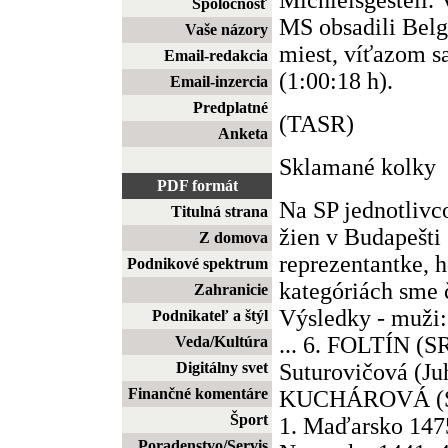
Spoločnosť
MS obsadili Belg
Vaše názory
miest, víťazom s
Email-redakcia
(1:00:18 h).
Email-inzercia
Predplatné
(TASR)
Anketa
Sklamané kolky
PDF formát
Na SP jednotlivc
Titulná strana
žien v Budapešti 
Z domova
reprezentantke, 
Podnikové spektrum
kategóriách sme 
Zahranicie
Výsledky - muži: 
Podnikateľ a štýl
... 6. FOLTÍN (SR
Veda/Kultúra
Suturovičová (Juh
Digitálny svet
Finančné komentáre
KUCHÁROVÁ (SR)
Šport
1. Maďarsko 1475
Poradenstvo/Servis