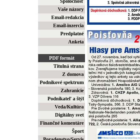
Spoločnosť
Vaše názory
Email-redakcia
Email-inzercia
Predplatné
Anketa
PDF formát
Titulná strana
Z domova
Podnikové spektrum
Zahranicie
Podnikateľ a štýl
Veda/Kultúra
Digitálny svet
Finančné komentáre
Šport
Poradenstvo/Servis