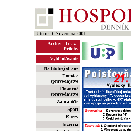
Utorok 6.Novembra 2001
Archív
-
Tiráž
-
Prílohy
Vyhľadávanie
Na titulnej strane
Domáce
spravodajstvo
Finančné
spravodajstvo
Zahraničie
Šport
Kurzy
Inzercia