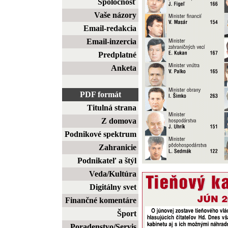
Spoločnosť
Vaše názory
Email-redakcia
Email-inzercia
Predplatné
Anketa
PDF formát
Titulná strana
Z domova
Podnikové spektrum
Zahranicie
Podnikateľ a štýl
Veda/Kultúra
Digitálny svet
Finančné komentáre
Šport
Poradenstvo/Servis