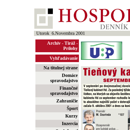
Utorok 6.Novembra 2001
Archív
-
Tiráž
-
Prílohy
Vyhľadávanie
Na titulnej strane
Domáce
spravodajstvo
Finančné
spravodajstvo
Zahraničie
Šport
Kurzy
Inzercia