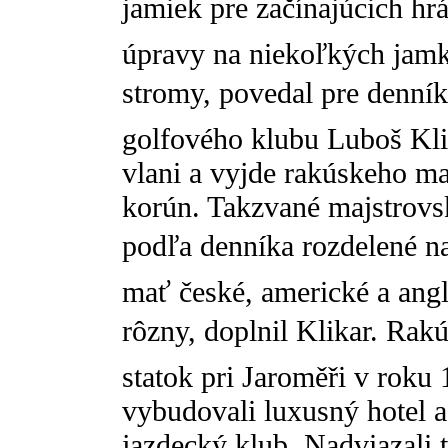
jamiek pre začínajúcich hr
úpravy na niekoľkých jamk
stromy, povedal pre denn
golfového klubu Luboš Klik
vlani a vyjde rakúskeho ma
korún. Takzvané majstrovs
podľa denníka rozdelené na
mať české, americké a angl
rôzny, doplnil Klikar. Rakú
statok pri Jaroměři v roku 
vybudovali luxusný hotel a
jazdecký klub. Nadviazali 