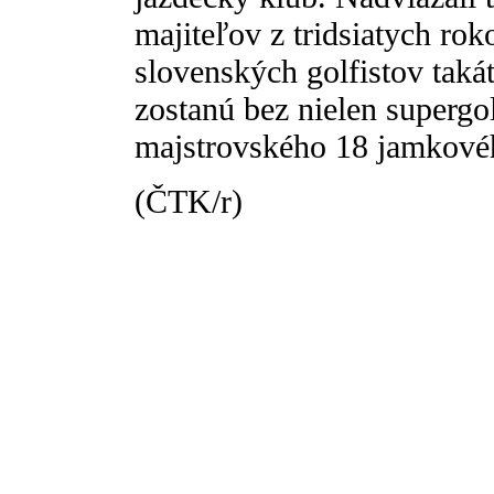
majiteľov z tridsiatych rok
slovenských golfistov takát
zostanú bez nielen supergol
majstrovského 18 jamkovéh
(ČTK/r)