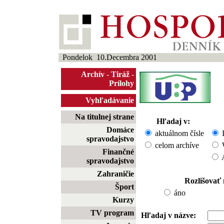
Pondelok 10.Decembra 2001
Archív
-
Tiráž
-
Prílohy
Vyhľadávanie
Na titulnej strane
Hľadaj v:
Domáce
aktuálnom čísle
I
spravodajstvo
celom archíve
W
Finančné
A
spravodajstvo
Zahraničie
Rozlišovať
Šport
áno
Kurzy
TV program
Hľadaj v názve: